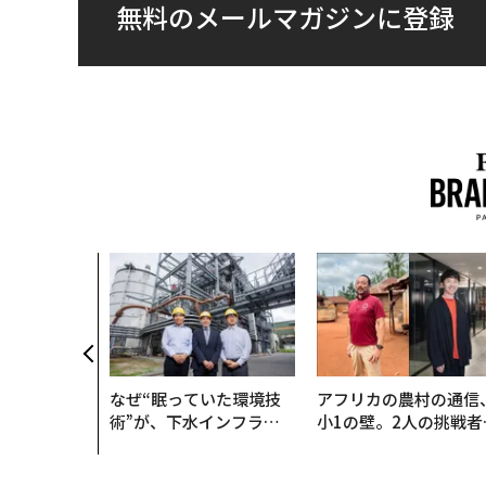
無料のメールマガジンに登録
なぜ“眠っていた環境技
アフリカの農村の通信
術”が、下水インフラを
小1の壁。2人の挑戦者
変えたのか──産総研×
手にした「次なる武器
月島JFEアクアソリュー