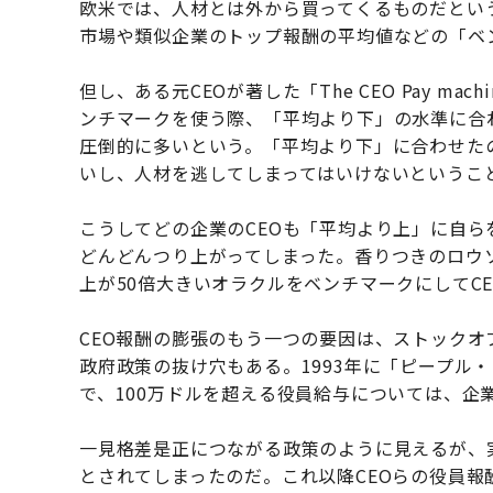
欧米では、人材とは外から買ってくるものだとい
市場や類似企業のトップ報酬の平均値などの「ベ
但し、ある元CEOが著した「The CEO Pay m
ンチマークを使う際、「平均より下」の水準に合
圧倒的に多いという。「平均より下」に合わせた
いし、人材を逃してしまってはいけないというこ
こうしてどの企業のCEOも「平均より上」に自ら
どんどんつり上がってしまった。香りつきのロウ
上が50倍大きいオラクルをベンチマークにしてC
CEO報酬の膨張のもう一つの要因は、ストック
政府政策の抜け穴もある。1993年に「ピープル
で、100万ドルを超える役員給与については、企
一見格差是正につながる政策のように見えるが、
とされてしまったのだ。これ以降CEOらの役員