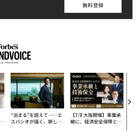
無料登録
革新
─レ
Sに
R」
、
“泊まる”を超えて──エ
【7/8 大阪開催】事業承
が
スパシオが描く、新しい
継に、経済安全保障とい
」
日本のラグジュアリー
う視点が加わるとき──
（前編）
経営者が問われる新たな