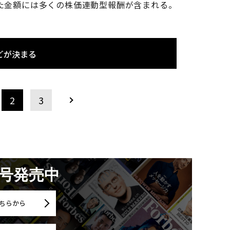
た金額には多くの株価連動型報酬が含まれる。
どが決まる
2
3
月号発売中
ちらから