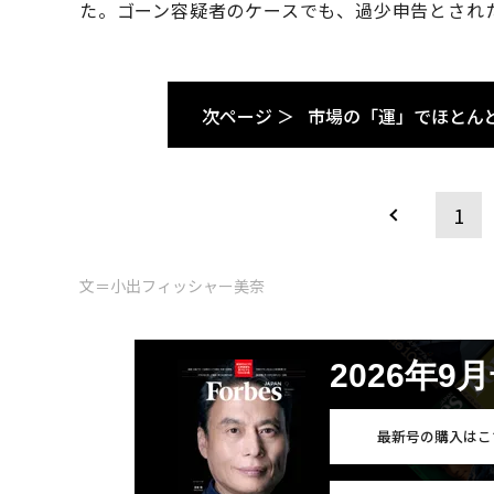
た。ゴーン容疑者のケースでも、過少申告とされ
次ページ ＞
市場の「運」でほとん
1
文＝小出フィッシャー美奈
2026年9
最新号の購入はこ