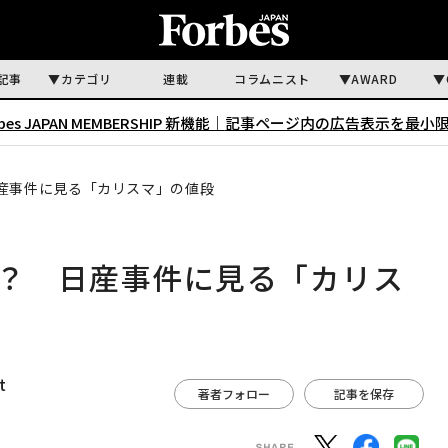
記事
カテゴリ
連載
コラムニスト
AWARD
rbes JAPAN MEMBERSHIP 新機能｜
記事ページ内の広告表示を最小
日産事件に見る「カリスマ」の値段
倍？ 日産事件に見る「カリス
t
著者フォロー
記事を保存