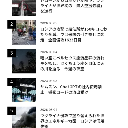
ライナが世界初の「無人空挺強襲」
を遂行
2026.08.05
ロシアの攻撃で給油所が150キロにわ
たり全滅、ウは米国の引き寄せに奔
走 全面侵攻1623日目
2026.08.04
暗い空にペルセウス座流星群の流れ
星を探し、はくちょう座を目印に天
の川を辿る 今週の夜空
2023.05.03
サムスン、ChatGPTの社内使用禁
止 機密コードの流出受け
2026.08.04
ウクライナ侵攻で塗り替えられた世
界のエネルギー地図 ロシアは信用
失墜