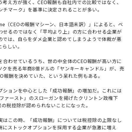
う考え方が強く、CEO報酬も自社内での比較ではなく、
ンチマーク」を基準に決定されることが多い。
achine（CEOの報酬マシーン、日本語未訳）」によると、ベ
わせるのではなく「平均より上」の方に合わせる企業が
のでは、自らをダメ企業と認めてしまうようで体裁が悪
とらしい。
を合わせているうち、世の中全体のCEO報酬が高い方に
ソクを売る年商8億ドルの「ヤンキーキャンドル」が、売
EO報酬を決めていた、という呆れた例もある。
オプションを中心とした「成功報酬」の増加だ。これには
・ファースト」のスローガンを掲げたクリントン政権下
業の税控除が認められないことになった。
実はこの時、「成功報酬」については税控除の上限なし
報酬にストックオプションを採用する企業が急激に増え