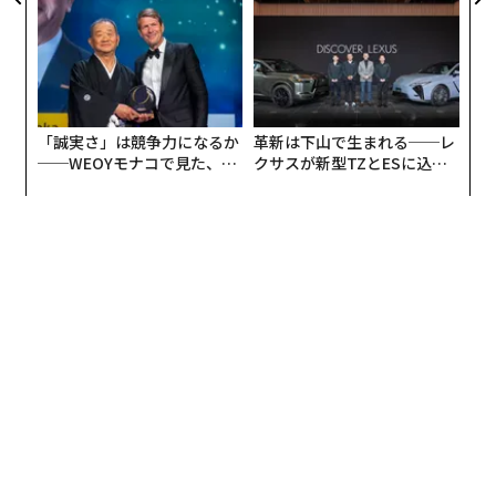
防災一筋20年の答え
TTドコモビジネス×PwC】
「誠実さ」は競争力になるか
革新は下山で生まれる──レ
──WEOYモナコで見た、く
クサスが新型TZとESに込め
ら寿司の経営哲学
た「DISCOVER」の哲学