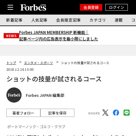
会員登録
ログイン
新着記事
人気記事
会員限定記事
カテゴリ
連載
コ
Forbes JAPAN MEMBERSHIP 新機能｜
NEWS
記事ページ内の広告表示を最小限にしました
トップ
エンタメ・スポーツ
ショットの技量が試されるコース
2018.12.16 15:00
ショットの技量が試されるコース
Forbes JAPAN 編集部
著者フォロー
記事を保存
ポートマーノック・ゴルフ・クラブ