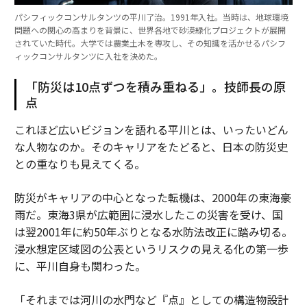
パシフィックコンサルタンツの平川了治。1991年入社。当時は、地球環境
問題への関心の高まりを背景に、世界各地で砂漠緑化プロジェクトが展開
されていた時代。大学では農業土木を専攻し、その知識を活かせるパシフ
ィックコンサルタンツに入社を決めた。
「防災は10点ずつを積み重ねる」。技師長の原
点
これほど広いビジョンを語れる平川とは、いったいどん
な人物なのか。そのキャリアをたどると、日本の防災史
との重なりも見えてくる。
防災がキャリアの中心となった転機は、2000年の東海豪
雨だ。東海3県が広範囲に浸水したこの災害を受け、国
は翌2001年に約50年ぶりとなる水防法改正に踏み切る。
浸水想定区域図の公表というリスクの見える化の第一歩
に、平川自身も関わった。
「それまでは河川の水門など『点』としての構造物設計