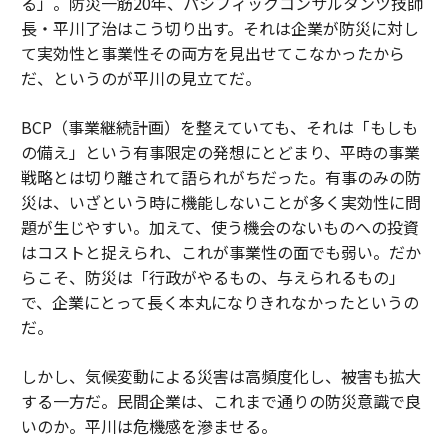
る」。防災一筋20年、パシフィックコンサルタンツ技師
長・平川了治はこう切り出す。それは企業が防災に対し
て実効性と事業性その両方を見出せてこなかったから
だ、というのが平川の見立てだ。
BCP（事業継続計画）を整えていても、それは「もしも
の備え」という有事限定の発想にとどまり、平時の事業
戦略とは切り離されて語られがちだった。有事のみの防
災は、いざという時に機能しないことが多く実効性に問
題が生じやすい。加えて、使う機会のないものへの投資
はコストと捉えられ、これが事業性の面でも弱い。だか
らこそ、防災は「行政がやるもの、与えられるもの」
で、企業にとって長く本丸になりきれなかったというの
だ。
しかし、気候変動による災害は高頻度化し、被害も拡大
する一方だ。民間企業は、これまで通りの防災意識で良
いのか。平川は危機感を滲ませる。