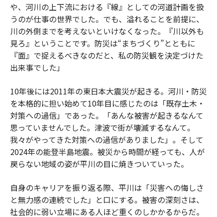
や、河川の上下流における『線』としての河道計画を扱
うのが仕事の世界でした。でも、溢れることを前提に、
川の外側までを考えないといけなくなった。『川以外も
見ろ』ということです。防災は“まちづくり”とともに
『面』で捉えるべきなのだと、私の防災観を決定づけた
出来事でした」
10年後には2011年の東日本大震災が起きる。河川・防災
を本格的に担い始めて10年目に感じたのは「既存土木・
対策への過信」であった。「あんな被害が起きるなんて
思っていませんでした。津波で街が壊滅するなんて。
我々がやってきた対策への過信がありました」。そして
2024年の能登半島地震。被災から時間が経っても、人が
戻らない地域の姿が平川の目に焼きついていった。
自身のキャリアを振り返る際、平川は「災害への悔しさ
と無力感の連続でした」と口にする。被害の深刻さは、
社会的に弱い立場にある人ほど重くのしかかるからだ。