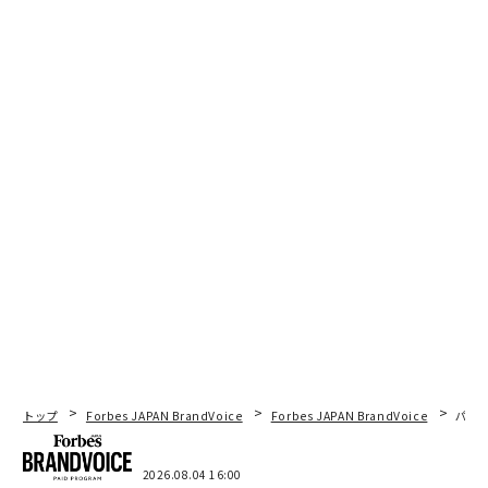
トップ
Forbes JAPAN BrandVoice
Forbes JAPAN BrandVoice
パシ
2026.08.04 16:00