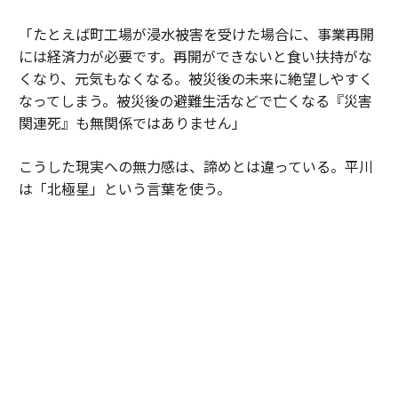
「たとえば町工場が浸水被害を受けた場合に、事業再開
には経済力が必要です。再開ができないと食い扶持がな
くなり、元気もなくなる。被災後の未来に絶望しやすく
なってしまう。被災後の避難生活などで亡くなる『災害
関連死』も無関係ではありません」
こうした現実への無力感は、諦めとは違っている。平川
は「北極星」という言葉を使う。
「防災は0点か100点じゃなくて、10点ずつを積み重ねて
いくものだと思っています。サステナ∞レジリエンス社
会というのは、僕にとっては『北極星』を発見できたよ
うな思いで掲げています。1人の技術者として貢献でき
るのは幸せなこと。犠牲者ゼロだけでなく社会インフラ
の『機能停止ゼロ』も目指して、生涯現役で挑戦を続け
たい思いです」