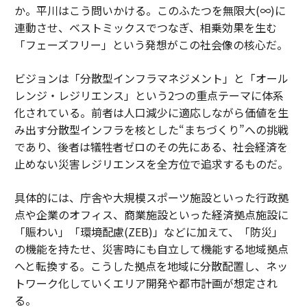
か。平川はこう問いかける。このふたつを無限大(∞)に
連動させ、ベストミックスでつなぎ、相乗効果を生む
「フェーズフリー」という発想がこの社会像の核心だ。
ビジョンは「分散型インフラマネジメント」と「オール
レンジ・レジリエンス」という2つの重点テーマに体系
化されている。前者は人口減少に適応しながら価値を生
み出す分散型インフラを核とした“まちづくり”への挑戦
であり、後者は犠牲者ゼロのその先にある、社会経済を
止めない災害レジリエンスを全方位で追求するものだ。
具体的には、庁舎や大規模スポーツ施設といった行政拠
点や企業のオフィス、商業施設といった経済拠点施設に
「賑わい」「環境配慮(ZEB)」などに加えて、「防災」
の機能を持たせ、災害時にも自立して機能する地域拠点
へと転換する。こうした拠点を地域に分散配置し、ネッ
トワーク化していくエリア開発や都市計画が想定され
る。