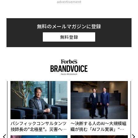
advertisement
無料のメールマガジンに登録
無料登録
〜
金
個
ア
ェ
の
た
パシフィックコンサルタンツ
〜決断する人のAI〜大規模組
技師長の"北極星"。災害への
織が挑む「AIフル実装」“使
無力感を乗り越え見つけた、
う”企業から“動く”企業へ【N