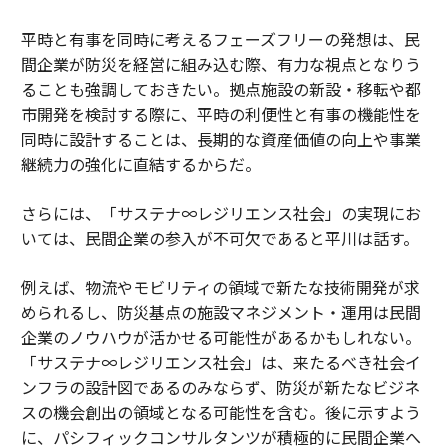
平時と有事を同時に考えるフェーズフリーの発想は、民
間企業が防災を経営に組み込む際、有力な視点となりう
ることも強調しておきたい。拠点施設の新設・移転や都
市開発を検討する際に、平時の利便性と有事の機能性を
同時に設計することは、長期的な資産価値の向上や事業
継続力の強化に直結するからだ。
さらには、「サステナ∞レジリエンス社会」の実現にお
いては、民間企業の参入が不可欠であると平川は話す。
例えば、物流やモビリティの領域で新たな技術開発が求
められるし、防災基点の施設マネジメント・運用は民間
企業のノウハウが活かせる可能性があるかもしれない。
「サステナ∞レジリエンス社会」は、来たるべき社会イ
ンフラの設計図であるのみならず、防災が新たなビジネ
スの機会創出の領域となる可能性を含む。後に示すよう
に、パシフィックコンサルタンツが積極的に民間企業へ