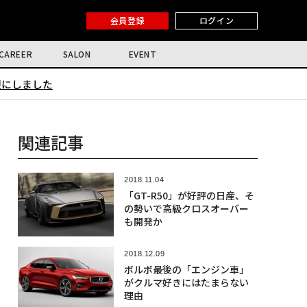
会員登録
ログイン
CAREER
SALON
EVENT
限にしました
関連記事
2018.11.04
「GT-R50」が好評の日産、そ
の勢いで高級クロスオーバー
も開発か
2018.12.09
ボルボ最後の「エンジン車」
がクルマ好きにはたまらない
理由