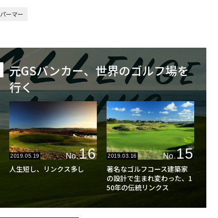
・パーマー
元GSバンカー、世界のゴルフ場を
行く
16
15
No.
No.
2019.05.19
2019.03.16
人生短し、リンクス多し
著名なゴルフコース建築家
の設計で生まれ変わった、1
50年の伝統リンクス