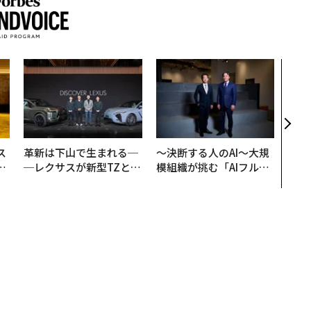
「コ
果を左
E」
「挑
ス
革新は下山で生まれる─
〜決断する人のAI〜大規
日
─レクサスが新型TZとE
模組織が挑む「AIフル実
中
Sに込めた「DISCOVE
装」“使う”企業から“動
R」の哲学
く”企業へ【NTTドコモ
ビジネス×PwC】