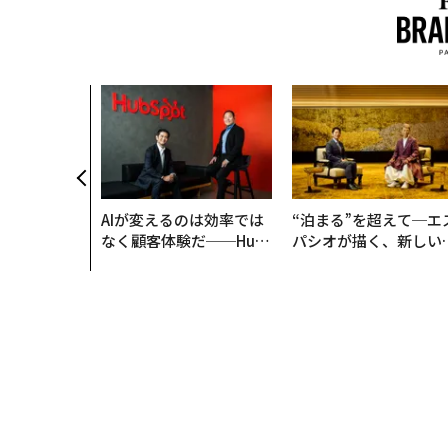
AIが変えるのは効率では
“泊まる”を超えて─エ
なく顧客体験だ──Hub
パシオが描く、新しい
Spot Japanが語る「Gr
本のラグジュアリー（
ow Better」な組織のつ
編）
くり方