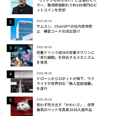
ラー、取得原価割れで約165億円のビ
ットコインを売却
2023.05.03
サムスン、ChatGPTの社内使用禁
止 機密コードの流出受け
2026.08.06
栄養ドリンク成分の定番タウリンに
「老化細胞」を除去するメカニズム
を発見
2026.08.05
ドローンからロボットが降下、ウク
ライナが世界初の「無人空挺強襲」
を遂行
2026.08.06
思わず吹き出す「かわいさ」、世界
最高のペット写真賞2026入選作品