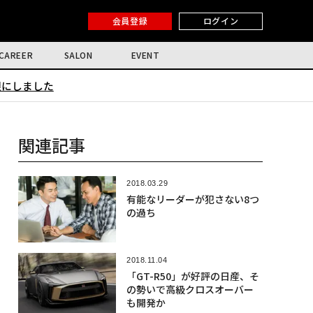
会員登録
ログイン
CAREER
SALON
EVENT
限にしました
関連記事
2018.03.29
有能なリーダーが犯さない8つ
の過ち
2018.11.04
「GT-R50」が好評の日産、そ
の勢いで高級クロスオーバー
も開発か