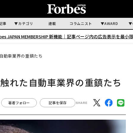
記事
カテゴリ
連載
コラムニスト
AWARD
rbes JAPAN MEMBERSHIP 新機能｜
記事ページ内の広告表示を最小
自動車業界の重鎮たち
に触れた自動車業界の重鎮たち
著者フォロー
記事を保存