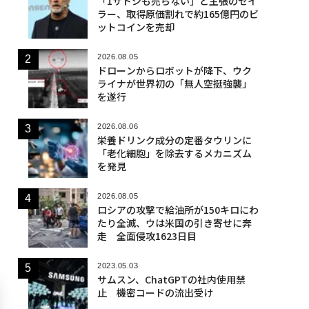
「1サトシも売らない」と主張のセイ
ラー、取得原価割れで約165億円のビ
ットコインを売却
2026.08.05
ドローンからロボットが降下、ウク
ライナが世界初の「無人空挺強襲」
を遂行
2026.08.06
栄養ドリンク成分の定番タウリンに
「老化細胞」を除去するメカニズム
を発見
2026.08.05
ロシアの攻撃で給油所が150キロにわ
たり全滅、ウは米国の引き寄せに奔
走 全面侵攻1623日目
2023.05.03
サムスン、ChatGPTの社内使用禁
止 機密コードの流出受け