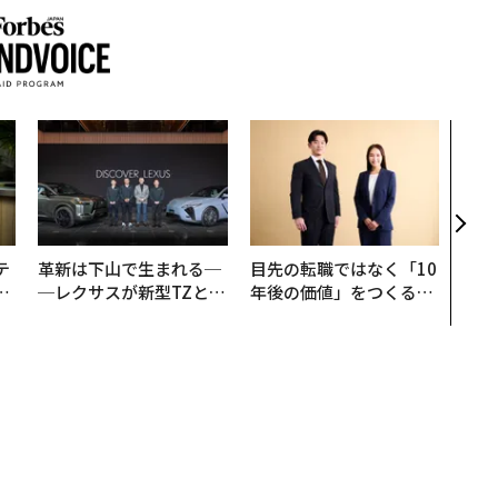
「誠
るか
見た
学
テ
革新は下山で生まれる─
目先の転職ではなく「10
レ
─レクサスが新型TZとE
年後の価値」をつくる─
世
Sに込めた「DISCOVE
─アサインの長期伴走型
R」の哲学
支援とは