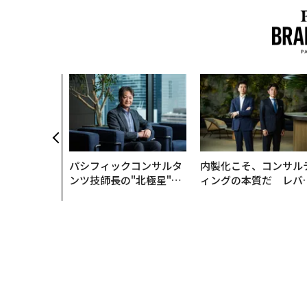
パシフィックコンサルタ
内製化こそ、コンサル
ンツ技師長の"北極星"。
ィングの本質だ レバ
災害への無力感を乗り越
ジーズが実践する、次
え見つけた、防災一筋20
代ファームの全貌
年の答え