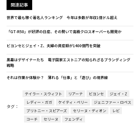
関連記事
世界で最も稼ぐ著名人ランキング 今年は多数が年収1億ドル超え
「GT-R50」が好評の日産、その勢いで高級クロスオーバーも開発か
ビヨンセとジェイ・Z、夫婦の資産額が1400億円を突破
黒幕はデザイナーたち 電子国家エストニアの知られざるブランディング
戦略
それは作業か体験か？ 薄れる「仕事」と「遊び」の境界線
テイラー・スウィフト
リアーナ
ビヨンセ
ジェイ・Z
レディー・ガガ
ケイティ・ペリー
ジェニファー・ロペス
タグ：
ブリトニー・スピアーズ
セリーヌ・ディオン
レビ
コーチ
セリーヌ
フェンディ