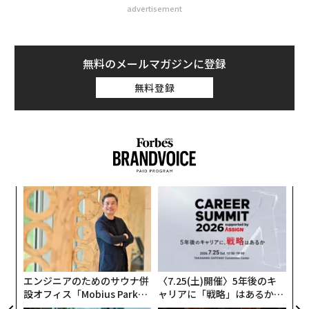
advertisement
無料のメールマガジンに登録
無料登録
義す
目
むス
の
ン
「
左右
T
日
エンジニアのためのサウナ併
〈7.25(土)開催〉5年後のキ
設オフィス「Mobius Park」
ャリアに「戦略」はあるか。
がオープン──タマディック
トップエグゼクティブのキャ