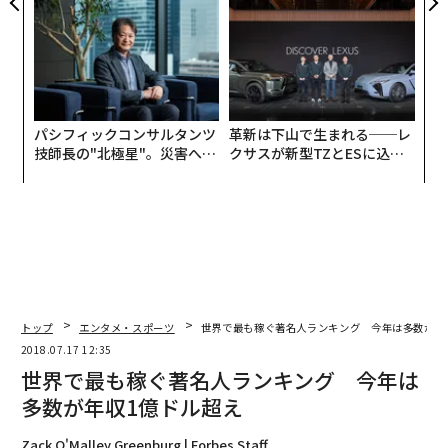
が健康経営を徹底する理由
リアに触れる1日│CAREER S
UMMIT 2026
パシフィックコンサルタンツ
革新は下山で生まれる──レ
技師長の"北極星"。災害への
クサスが新型TZとESに込め
無力感を乗り越え見つけた、
た「DISCOVER」の哲学
防災一筋20年の答え
トップ
エンタメ・スポーツ
世界で最も稼ぐ著名人ランキング 今年は多数が年
2018.07.17 12:35
世界で最も稼ぐ著名人ランキング 今年は
多数が年収1億ドル超え
Zack O'Malley Greenburg | Forbes Staff