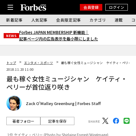
会員登録
ログイン
新着記事
人気記事
会員限定記事
カテゴリ
連載
コ
Forbes JAPAN MEMBERSHIP 新機能｜
NEWS
記事ページ内の広告表示を最小限にしました
トップ
エンタメ・スポーツ
最も稼ぐ女性ミュージシャン ケイティ・ペリーが
2018.11.20 11:00
最も稼ぐ女性ミュージシャン ケイティ・
ペリーが首位返り咲き
Zack O'Malley Greenburg | Forbes Staff
著者フォロー
記事を保存
1位 ケイティ・ペリー (Photo by Shirlaine Forrest/WireImage)