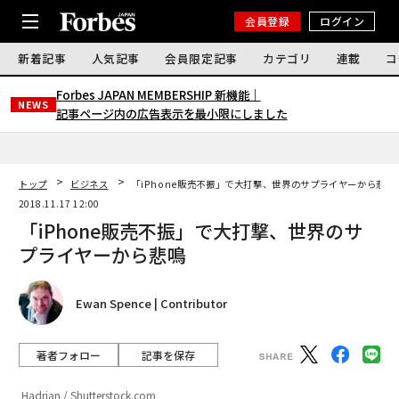
会員登録
ログイン
新着記事
人気記事
会員限定記事
カテゴリ
連載
コ
Forbes JAPAN MEMBERSHIP 新機能｜
NEWS
記事ページ内の広告表示を最小限にしました
トップ
ビジネス
「iPhone販売不振」で大打撃、世界のサプライヤーから悲鳴
2018.11.17 12:00
「iPhone販売不振」で大打撃、世界のサ
プライヤーから悲鳴
Ewan Spence | Contributor
著者フォロー
記事を保存
Hadrian / Shutterstock.com