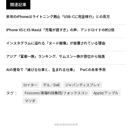
関連記事
来年のiPhoneはライトニング廃止「USB-Cに完全移行」との見方
iPhone XSとXS Maxは「充電が遅すぎ」の声、アンドロイドの約2倍
インスタグラムに溢れる「ヌード画像」が放置されている理由
アジア「富豪一族」ランキング、サムスン一族が首位から陥落
AIの普及で「滅びる仕事と、生まれる仕事」 PwCの未来予測
ロイター
デル／Dell
ジャパンディスプレイ
タグ：
Foxconn/鴻海科技集団/フォックスコン
Apple/アップル
マツダ
advertisement