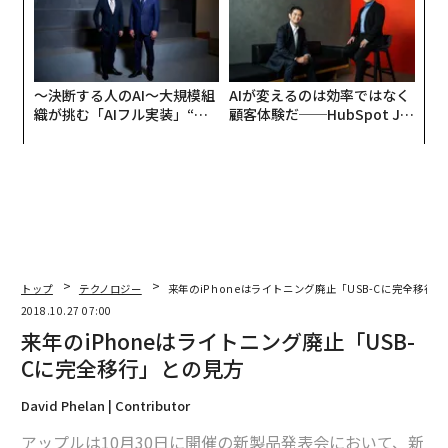
〜決断する人のAI〜大規模組
AIが変えるのは効率ではなく
織が挑む「AIフル実装」“使
顧客体験だ──HubSpot Ja
う”企業から“動く”企業へ【N
panが語る「Grow Better」
TTドコモビジネス×PwC】
な組織のつくり方
トップ
テクノロジー
来年のiPhoneはライトニング廃止「USB-Cに完全移行
2018.10.27 07:00
来年のiPhoneはライトニング廃止「USB-
Cに完全移行」との見方
David Phelan | Contributor
アップルは10月30日に開催の新製品発表会において、新