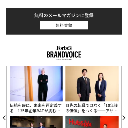
無料のメールマガジンに登録
無料登録
〈7
ャ
ト
挑
リア
よっ
UM
PA
伝統を礎に、未来を再定義す
目先の転職ではなく「10年後
る 125年企業BATが挑むス
の価値」をつくる──アサイ
モークレスな未来
ンの長期伴走型支援とは