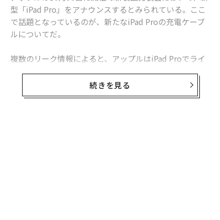
型「iPad Pro」をアナウンスするとみられている。ここ
で話題となっているのが、新たなiPad Proの充電ケーブ
ルについてだ。
複数のリーク情報によると、アップルはiPad Proでライ
トニングポートを廃止し、USB-Cポートへ移行するとさ
れている。確度の高いリーク情報で知られる、アナリス
続きを見る
トのミンチー・クオ（郭明錤）も今年9月、新型iPad Pr
oがUSB-Cに対応すると述べていた。
USB-Cポートのメリットの一つには、4K動画の出力が可
無料のメールマガジンに登録
能になることがあげられている。ニュースサイト「MacR
無料登録
umor」もこの件を伝えていたが、「The Verge」のJon
Porter記者は別の理由を示唆している。