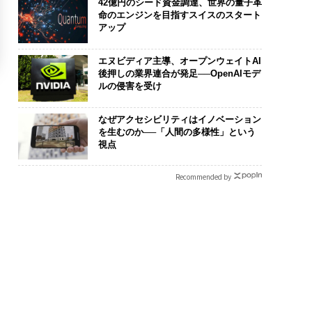
42億円のシード資金調達、世界の量子革
命のエンジンを目指すスイスのスタート
アップ
エヌビディア主導、オープンウェイトAI
後押しの業界連合が発足──OpenAIモデ
ルの侵害を受け
なぜアクセシビリティはイノベーション
を生むのか──「人間の多様性」という
視点
Recommended by