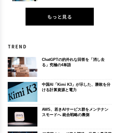
もっと見る
TREND
ChatGPTの的外れな回答を「消し去
る」究極の4単語
中国AI「Kimi K3」が示した、勝敗を分
ける計算資源と電力
AWS、若きAIサービス群をメンテナン
スモードへ 統合戦略の裏側