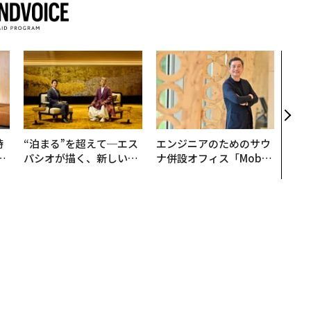
〈7
のキ
ある
ティ
る1日
T 20
時
“泊まる”を超えて─エス
エンジニアのためのサウ
フ
パシオが描く、新しい日
ナ併設オフィス「Mobiu
心
本のラグジュアリー（中
s Park」がオープン──
ビ
編）
タマディックが健康経営
を徹底する理由