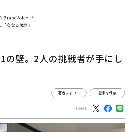
N BrandVoice
た「次なる武器」
1の壁。2人の挑戦者が手にし
著者フォロー
記事を保存