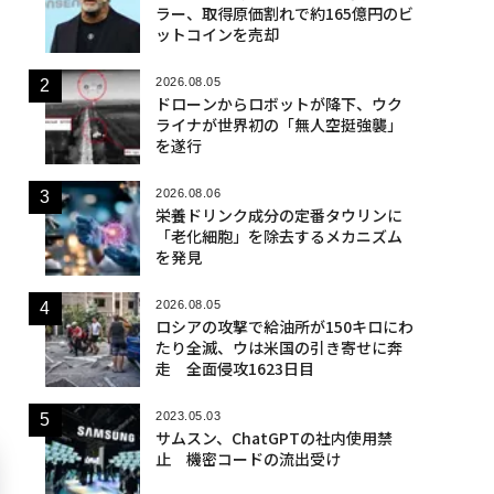
ラー、取得原価割れで約165億円のビ
ットコインを売却
2026.08.05
ドローンからロボットが降下、ウク
ライナが世界初の「無人空挺強襲」
を遂行
2026.08.06
栄養ドリンク成分の定番タウリンに
「老化細胞」を除去するメカニズム
を発見
2026.08.05
ロシアの攻撃で給油所が150キロにわ
たり全滅、ウは米国の引き寄せに奔
走 全面侵攻1623日目
2023.05.03
サムスン、ChatGPTの社内使用禁
止 機密コードの流出受け