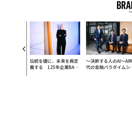
伝統を礎に、未来を再定
〜決断する人のAI〜AI
義する 125年企業BAT
代の金融パラダイムシ
が挑むスモークレスな未
ト、「超個別化」の核
来
【MUFG×ウェルスナ
×PwC】