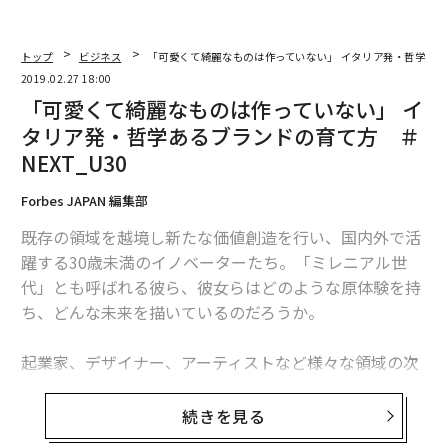
トップ
ビジネス
「可愛くて綺麗なものは作っていない」 イタリア発・哲学あるブ
2019.02.27 18:00
「可愛くて綺麗なものは作っていない」 イ
タリア発・哲学あるブランドの育て方 ＃
NEXT_U30
Forbes JAPAN 編集部
既存の領域を越境し新たな価値創造を行い、国内外で活
躍する30歳未満のイノベーターたち。「ミレニアル世
代」とも呼ばれる彼ら、彼女らはどのような原体験を持
ち、どんな未来を描いているのだろうか。
起業家、デザイナー、アーティストなど様々な領域の次
世代を担う、30歳未満のイノベーターにインタビューを
行う連載「NEXT UNDER30」では、昨年8月に開催した
続きを見る
「30 UNDER 30」特集で取り上げきれなかった若手のア