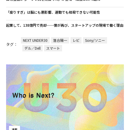
「座りすぎ」は脳にも悪影響、運動でも相殺できない可能性
起業して、138億円で売却──僕が再び、スタートアップの現場で働く理由
NEXT UNDER30
落合陽一
レビ
Sony/ソニー
タグ：
デル／Dell
スマート
連載