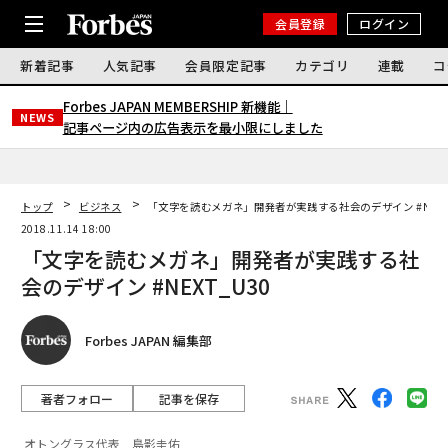
会員登録
ログイン
新着記事
人気記事
会員限定記事
カテゴリ
連載
コ
Forbes JAPAN MEMBERSHIP 新機能｜
NEWS
記事ページ内の広告表示を最小限にしました
トップ
ビジネス
「文字を読むメガネ」開発者が実践する社会のデザイン #NEXT
2018.11.14 18:00
「文字を読むメガネ」開発者が実践する社
会のデザイン #NEXT_U30
Forbes JAPAN 編集部
著者フォロー
記事を保存
オトングラス代表 島影圭佑