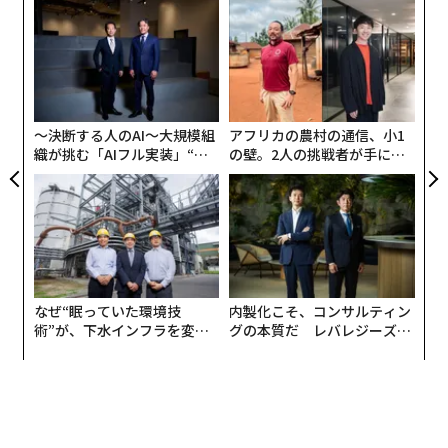
革
ク
た「
〈7
ャ
ト
リア
〜決断する人のAI〜大規模組
アフリカの農村の通信、小1
UM
織が挑む「AIフル実装」“使
の壁。2人の挑戦者が手にし
う”企業から“動く”企業へ【N
た「次なる武器」
TTドコモビジネス×PwC】
なぜ“眠っていた環境技
内製化こそ、コンサルティン
術”が、下水インフラを変え
グの本質だ レバレジーズが
たのか──産総研×月島JFE
実践する、次世代ファームの
アクアソリューションの10年
全貌