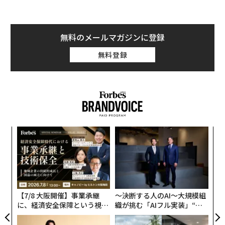
無料のメールマガジンに登録
無料登録
“
シ
グ
な
術
た
ア
【7/8 大阪開催】事業承継
〜決断する人のAI〜大規模組
に、経済安全保障という視点
織が挑む「AIフル実装」“使
が加わるとき──経営者が問
う”企業から“動く”企業へ【N
われる新たな判断軸
TTドコモビジネス×PwC】