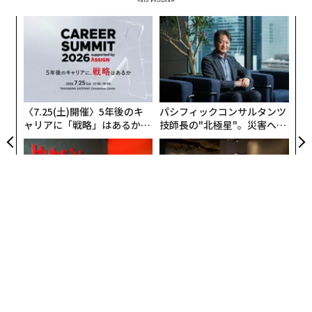
ドルとなった。
ア
の
た
「
─
ら
〈7.25(土)開催〉5年後のキ
パシフィックコンサルタンツ
ャリアに「戦略」はあるか。
技師長の"北極星"。災害への
トップエグゼクティブのキャ
無力感を乗り越え見つけた、
リアに触れる1日│CAREER S
防災一筋20年の答え
UMMIT 2026
AIが変えるのは効率ではなく
〜決断する人のAI〜大規模組
顧客体験だ──HubSpot Ja
織が挑む「AIフル実装」“使
panが語る「Grow Better」
う”企業から“動く”企業へ【N
な組織のつくり方
TTドコモビジネス×PwC】