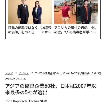
目先の転職ではなく「10年後
アフリカの農村の通信、小1
の価値」をつくる──アサイ
の壁。2人の挑戦者が手にし
ンの長期伴走型支援とは
た「次なる武器」
トップ
ビジネス
アジアの優良企業50社、日本は2007年以来最多の5社が選出
2018.09.06 17:20
アジアの優良企業50社、日本は2007年以
来最多の5社が選出
John Koppisch | Forbes Staff