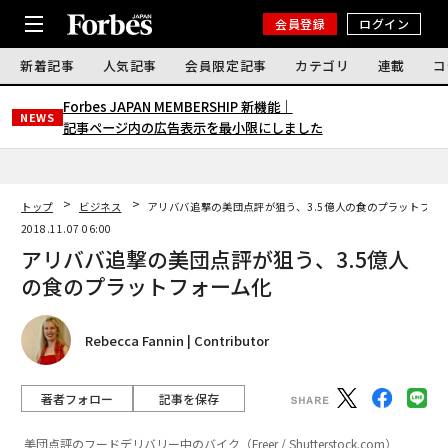
会員登録
ログイン
新着記事
人気記事
会員限定記事
カテゴリ
連載
コ
Forbes JAPAN MEMBERSHIP 新機能｜
NEWS
記事ページ内の広告表示を最小限にしました
トップ
ビジネス
アリババ追撃の美団点評が狙う、3.5億人の食のプラットフォ
2018.11.07 06:00
アリババ追撃の美団点評が狙う、3.5億人
の食のプラットフォーム化
Rebecca Fannin | Contributor
著者フォロー
記事を保存
美団点評のフードデリバリー中のバイク（Freer / Shutterstock.com）