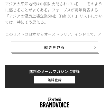
アジア太平洋地域は中国に支配されている──そのよう
に感じることがよくある。フォーブスが毎年発表する
「アジアの優良上場企業50社（Fab 50）」リストについ
ては、特にそう思える。
このリストは日本からオーストラリア、インドまで、ア
ジア太平洋地域の上場企業の中から業績や財務状況が一
定の基準を上回る50社を選出し、紹介するものだ。今年
続きを見る
のリストもまた、中国企業が最も多くを占めた。昨年は
本土の企業だけで28社が名を連ねたが、今回も過去最多
となる合計30社が選ばれている。
無料のメールマガジンに登録
中国企業の中でも特にその業績に注目が集まるのは、イ
無料登録
ンターネットサービス大手のテンセントと、電子商取引
（EC）大手のアリババだ。両社の売上高と時価総額は、
50社の中でも他社を大きく上回っている。テンセントの
利益はこの一年間でおよそ71％増えて106億ドル（約1兆
1800億円）となり、一方のアリババは同49％増の97億