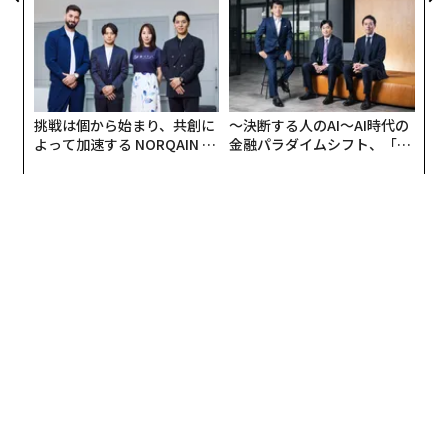
リアに触れる1日│CAREER S
日」
UMMIT 2026
挑戦は個から始まり、共創に
〜決断する人のAI〜AI時代の
よって加速する NORQAIN JA
金融パラダイムシフト、「超
PAN 特別座談会
個別化」の核心 【MUFG×ウ
ェルスナビ×PwC】