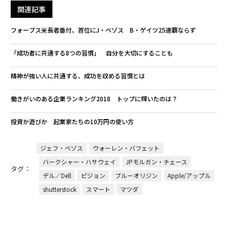
関連記事
フォーブス米長者番付、首位にJ・ベゾス B・ゲイツ25連覇ならず
「成功者に共通する8つの習慣」 自分を大切にすることも
精神が強い人に共通する、成功を収める習慣とは
働きがいのある企業ランキング2018 トップに輝いたのは？
投資か遊びか 起業家たちの10万円の使い方
ジェフ・ベゾス
ウォーレン・バフェット
バークシャー・ハサウェイ
JPモルガン・チェース
タグ：
デル／Dell
ピジョン
ブルーオリジン
Apple/アップル
shutterstock
スマート
マツダ