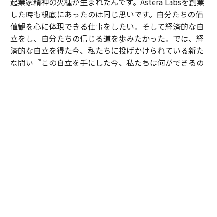
起業家精神の火種が生まれたんです。Astera Labsを創業
した時も根底にあったのは同じ思いです。自分たちの価
値観を心に体現できる仕事をしたい。そして経済的な自
立をし、自分たちの信じる道を歩みたかった。では、経
済的な自立を得た今、私たちに投げかけられている新た
な問い『この自立を手にした今、私たちは何ができるの
か？』。これこそが私たちの使命だと思うんです」
彼は今、AIラックやシステム開発によって、これまで先
端技術へのアクセスが限られた国々にも新たな可能性を
提供していきたいと考えている。また、高校生たちにAI
時代に備えるための教育も行っている。そのように次世
代に新たな起業家精神の火を灯し続け、彼らと同じよう
に自らの物語を世界で紡いでいくことを願っている。
起業家コミュニティとしてのWEOY
世界一の起業家を決めるコンペティション──。WEOY
はそんな世界的な表彰イベントであることは間違いな