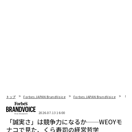
トップ
Forbes JAPAN BrandVoice
Forbes JAPAN BrandVoice
「誠
2026.07.13 16:00
「誠実さ」は競争力になるか──WEOYモ
ナコで見た、くら寿司の経営哲学