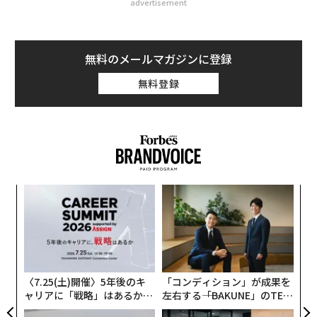
advertisement
無料のメールマガジンに登録
無料登録
な
術
た
“
ア
オ
ジ
〈7.25(土)開催〉5年後のキ
「コンディション」が成果を
ャリアに「戦略」はあるか。
左右する――「BAKUNE」のTEN
トップエグゼクティブのキャ
TIALが支える「挑戦者の明