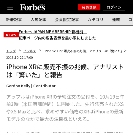
会員登録
ログイン
新着記事
人気記事
会員限定記事
カテゴリ
連載
コ
Forbes JAPAN MEMBERSHIP 新機能｜
NEWS
記事ページ内の広告表示を最小限にしました
トップ
ビジネス
iPhone XRに販売不振の兆候、アナリストは「驚いた」と報
2018.10.22 17:00
iPhone XRに販売不振の兆候、アナリスト
は「驚いた」と報告
Gordon Kelly | Contributor
アップルはiPhone XRの予約注文の受付を、10月19日午
前3時（米国東部時間）に開始した。先行発売されたXS
やXS Maxと比べ、求めやすい価格のXRはiPhoneの最新
モデルのなかで最大の注目株といえる。