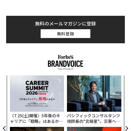
創業
「
シン
左右
超え
T
“
日
オ
ジ
〈7.25(土)開催〉5年後のキ
パシフィックコンサルタンツ
ャリアに「戦略」はあるか。
技師長の"北極星"。災害への
トップエグゼクティブのキャ
無力感を乗り越え見つけた、
リアに触れる1日│CAREER S
防災一筋20年の答え
UMMIT 2026
〜決断する人のAI〜大規模組
AIが変えるのは効率ではなく
織が挑む「AIフル実装」“使
顧客体験だ──HubSpot Ja
う”企業から“動く”企業へ【N
panが語る「Grow Better」
TTドコモビジネス×PwC】
な組織のつくり方