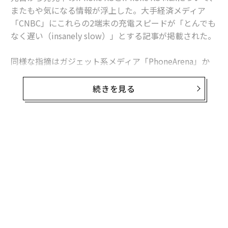
またもや気になる情報が浮上した。大手経済メディア
「CNBC」にこれらの2端末の充電スピードが「とんでも
なく遅い（insanely slow）」とする記事が掲載された。
同様な指摘はガジェット系メディア「PhoneArena」か
らもあがっている。PhoneArenaの計測によると、付属充
電器を用いた場合のiPhone XSのフル充電に必要な時間
続きを見る
は3時間5分。さらに、iPhone XS Maxの場合は3時間29
分と、一日の勤務時間の半分にも及ぶ長さだ（参考まで
にGalaxy S9は1時間47分、Galaxy Note9は1時間49
分）。
無料のメールマガジンに登録
無料登録
「アンドロイド端末の大半は、無料で急速充電器がつい
てくる。しかし、アップルの場合は急速充電をしたけれ
ば、68ドルも余分な費用をかけなければならない。アッ
プルのやっていることは犯罪スレスレだ」とPhoneAren
aのDaniel Petrov記者はかなり手厳しい。