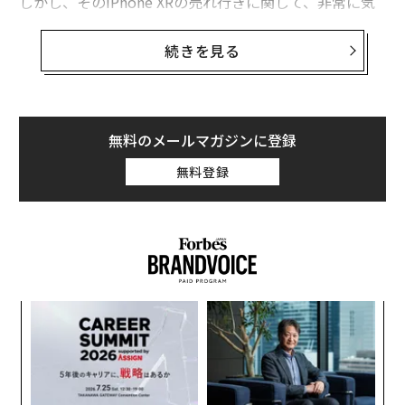
しかし、そのiPhone XRの売れ行きに関して、非常に気
がかりな事態が起きている。アップル関連情報に詳しい
Loup Venturesのアナリスト、ジーン・ミュンスター
続きを見る
は、iPhone XRが歴代のiPhoneの新モデルのなかで初め
て、発売後の数時間で売り切れにならなかったことに
「驚いた」と述べている。
無料のメールマガジンに登録
その後の状況をみると、事態はさらに深刻に思える。10
無料登録
月21日時点で、アップルの公式サイト上でiPhone XRは
まだ予約注文が可能で、10月26日の発売日に入手可能と
なっている。
創業
「
シン
左右
超え
T
“
日
オ
ジ