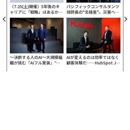
〈7.25(土)開催〉5年後のキ
パシフィックコンサルタンツ
ャリアに「戦略」はあるか。
技師長の"北極星"。災害への
トップエグゼクティブのキャ
無力感を乗り越え見つけた、
リアに触れる1日│CAREER S
防災一筋20年の答え
UMMIT 2026
〜決断する人のAI〜大規模組
AIが変えるのは効率ではなく
織が挑む「AIフル実装」“使
顧客体験だ──HubSpot Ja
う”企業から“動く”企業へ【N
panが語る「Grow Better」
TTドコモビジネス×PwC】
な組織のつくり方