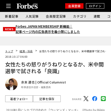
会員登録
ログイン
新着記事
人気記事
会員限定記事
カテゴリ
連載
コ
Forbes JAPAN MEMBERSHIP 新機能｜
NEWS
記事ページ内の広告表示を最小限にしました
トップ
経済・社会
女性たちの怒りがうねりとなるか、米中間選挙で試される「
2018.10.17 06:00
女性たちの怒りがうねりとなるか、米中間
選挙で試される「良識」
水本 達也 | Official Columnist
時事通信外信部・編集委員
著者フォロー
記事を保存
2018年1月にシカゴで行われた「ウーマンズ・マーチ」 （Photo by Bilgin