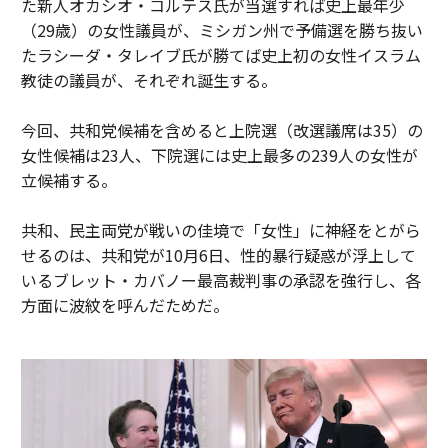
た新人オカシオ・コルテス氏が当選すれば史上最年少
（29歳）の女性議員が、ミシガン州で予備選を勝ち抜い
たラシーダ・タレイブ氏が勝てば史上初の女性イスラム
教徒の議員が、それぞれ誕生する。
今回、共和党候補を含めると上院選（改選議席は35）の
女性候補は23人、下院選には史上最多の239人の女性が
立候補する。
共和、民主両党が戦いの佳境で「女性」に神経をとがら
せるのは、共和党が10月6日、性的暴行疑惑が浮上して
いるブレット・カバノー最高裁判事の承認を強行し、各
方面に波紋を呼んだためだ。