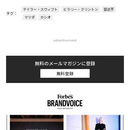
テイラー・スウィフト
ヒラリー・クリントン
習近平
タグ：
マツダ
カシオ
advertisement
無料のメールマガジンに登録
無料登録
るか
目
、く
の
ン