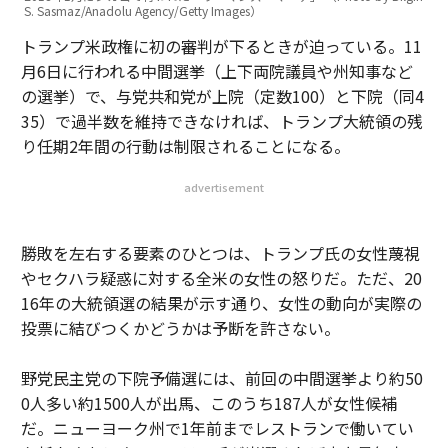
S. Sasmaz/Anadolu Agency/Getty Images）
トランプ米政権に初の審判が下るときが迫っている。11
月6日に行われる中間選挙（上下両院議員や州知事など
の選挙）で、与党共和党が上院（定数100）と下院（同4
35）で過半数を維持できなければ、トランプ大統領の残
り任期2年間の行動は制限されることになる。
advertisement
勝敗を左右する要素のひとつは、トランプ氏の女性蔑視
やセクハラ疑惑に対する全米の女性の怒りだ。ただ、20
16年の大統領選の結果が示す通り、女性の動向が実際の
投票に結びつくかどうかは予断を許さない。
野党民主党の下院予備選には、前回の中間選挙より約50
0人多い約1500人が出馬、このうち187人が女性候補
だ。ニューヨーク州で1年前までレストランで働いてい