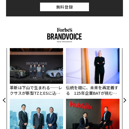
領に世界の経済情勢について分かりやすく説明するた
無料登録
め、経済学者のアーサー・オークンが考案したものだ。
当初は各国の消費者物価指数（CPI）の上昇率と失業率
を加算した簡単な指数だったが、その後にハーバード大
学のロバート・バロー教授（経済学）が改訂。筆者（ジ
ョンズ・ホプキンス大学・応用経済学部教授）もさら
に、修正を加えている。
るか
目
、く
の
ン
パ
技
無
防
革新は下山で生まれる──レ
伝統を礎に、未来を再定義す
クサスが新型TZとESに込め
る 125年企業BATが挑むス
た「DISCOVER」の哲学
モークレスな未来