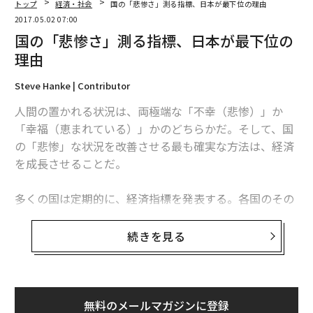
トップ
経済・社会
国の「悲惨さ」測る指標、日本が最下位の理由
2017.05.02 07:00
国の「悲惨さ」測る指標、日本が最下位の
理由
Steve Hanke | Contributor
人間の置かれる状況は、両極端な「不幸（悲惨）」か
「幸福（恵まれている）」かのどちらかだ。そして、国
の「悲惨」な状況を改善させる最も確実な方法は、経済
を成長させることだ。
多くの国は定期的に、経済指標を発表する。各国のその
数値を比較すれば、世界中のどの国で市民が困窮してい
るのか、あるいは恵まれた状況にあるのかに関するさま
続きを見る
ざまなことが分かる。
「悲惨指数（Misery Index、ミザリー・インデック
ス）」は1960年代、当時のリンドン・ジョンソン米大統
無料のメールマガジンに登録