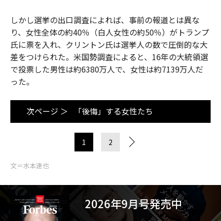
しかし選挙の出口調査によれば、事前の報道とは異な
り、女性全体の約40％（白人女性の約50％）がトランプ
氏に票を入れ、クリントン氏は選挙人の数で圧倒的な大
差をつけられた。米国勢調査によると、16年の大統領選
で投票した男性は約6380万人で、女性は約7139万人だ
った。
次ページ ＞
「後悔」する女性たち
1
2
文＝水本達也
2026年9月号発売中