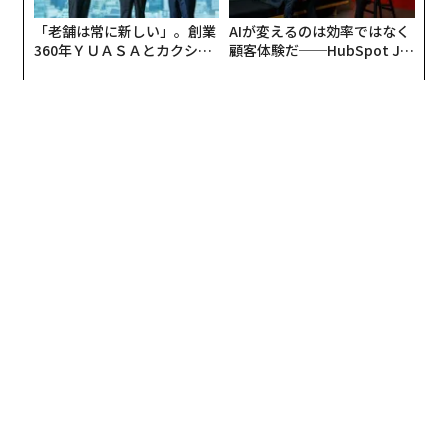
「老舗は常に新しい」。創業
AIが変えるのは効率ではなく
360年ＹＵＡＳＡとカクシン
顧客体験だ──HubSpot Ja
CEO田尻望が語る、AIを超え
panが語る「Grow Better」
る人の価値
な組織のつくり方
編集＝木内涼子
2026年9月号発売中