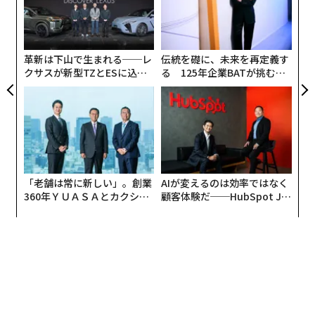
パ
技
無
防
革新は下山で生まれる──レ
伝統を礎に、未来を再定義す
クサスが新型TZとESに込め
る 125年企業BATが挑むス
た「DISCOVER」の哲学
モークレスな未来
「老舗は常に新しい」。創業
AIが変えるのは効率ではなく
360年ＹＵＡＳＡとカクシン
顧客体験だ──HubSpot Ja
CEO田尻望が語る、AIを超え
panが語る「Grow Better」
る人の価値
な組織のつくり方