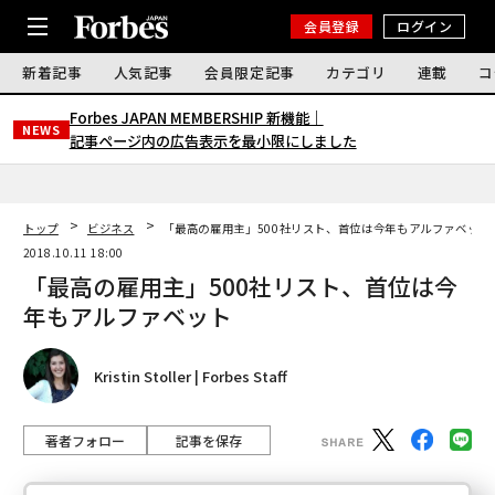
会員登録
ログイン
新着記事
人気記事
会員限定記事
カテゴリ
連載
コ
Forbes JAPAN MEMBERSHIP 新機能｜
NEWS
記事ページ内の広告表示を最小限にしました
トップ
ビジネス
「最高の雇用主」500社リスト、首位は今年もアルファベット
2018.10.11 18:00
「最高の雇用主」500社リスト、首位は今
年もアルファベット
Kristin Stoller | Forbes Staff
著者フォロー
記事を保存