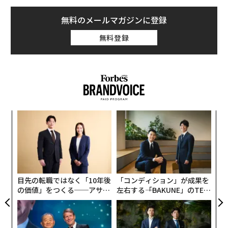
無料のメールマガジンに登録
無料登録
革
ク
た「
挑
よっ
PA
目先の転職ではなく「10年後
「コンディション」が成果を
の価値」をつくる──アサイ
左右する――「BAKUNE」のTEN
ンの長期伴走型支援とは
TIALが支える「挑戦者の明
日」