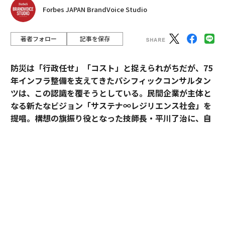
Forbes JAPAN BrandVoice Studio
著者フォロー
記事を保存
防災は「行政任せ」「コスト」と捉えられがちだが、75
年インフラ整備を支えてきたパシフィックコンサルタン
ツは、この認識を覆そうとしている。民間企業が主体と
なる新たなビジョン「サステナ∞レジリエンス社会」を
提唱。構想の旗振り役となった技師長・平川了治に、自
身の思いと共に、ビジョンの要諦を聞いた。
「防災は、企業にとって自分ごとになりきれずにい
る」。防災一筋20年、パシフィックコンサルタンツ技師
長・平川了治はこう切り出す。それは企業が防災に対し
て実効性と事業性その両方を見出せてこなかったから
だ、というのが平川の見立てだ。