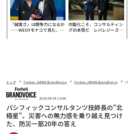
「誠実さ」は競争力になるか
内製化こそ、コンサルティン
──WEOYモナコで見た、く
グの本質だ レバレジーズが
ら寿司の経営哲学
実践する、次世代ファームの
全貌
トップ
Forbes JAPAN BrandVoice
Forbes JAPAN BrandVoice
パシ
2026.08.04 16:00
パシフィックコンサルタンツ技師長の"北
極星"。災害への無力感を乗り越え見つけ
た、防災一筋20年の答え