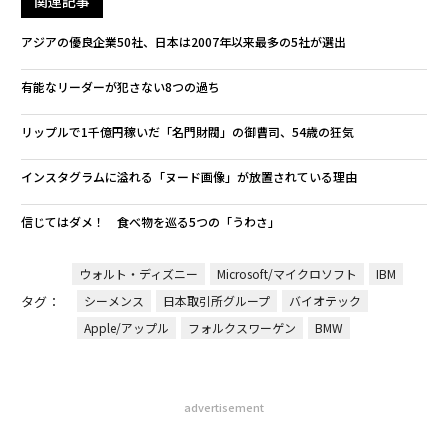
関連記事
アジアの優良企業50社、日本は2007年以来最多の5社が選出
有能なリーダーが犯さない8つの過ち
リップルで1千億円稼いだ「名門財閥」の御曹司、54歳の狂気
インスタグラムに溢れる「ヌード画像」が放置されている理由
信じてはダメ！ 食べ物を巡る5つの「うわさ」
ウォルト・ディズニー
Microsoft/マイクロソフト
IBM
タグ：
シーメンス
日本取引所グループ
バイオテック
Apple/アップル
フォルクスワーゲン
BMW
advertisement