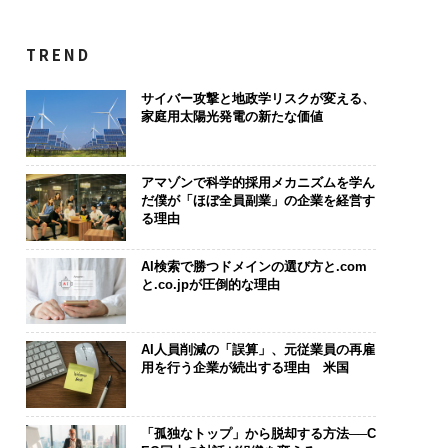
TREND
サイバー攻撃と地政学リスクが変える、
家庭用太陽光発電の新たな価値
アマゾンで科学的採用メカニズムを学ん
だ僕が「ほぼ全員副業」の企業を経営す
る理由
AI検索で勝つドメインの選び方と.com
と.co.jpが圧倒的な理由
AI人員削減の「誤算」、元従業員の再雇
用を行う企業が続出する理由 米国
「孤独なトップ」から脱却する方法──C