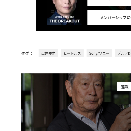
メンバーシップに
タグ：
出井伸之
ビートルズ
Sony/ソニー
デル／De
連載