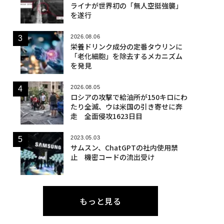
ライナが世界初の「無人空挺強襲」
を遂行
2026.08.06
栄養ドリンク成分の定番タウリンに
「老化細胞」を除去するメカニズム
を発見
2026.08.05
ロシアの攻撃で給油所が150キロにわ
たり全滅、ウは米国の引き寄せに奔
走 全面侵攻1623日目
2023.05.03
サムスン、ChatGPTの社内使用禁
止 機密コードの流出受け
もっと見る