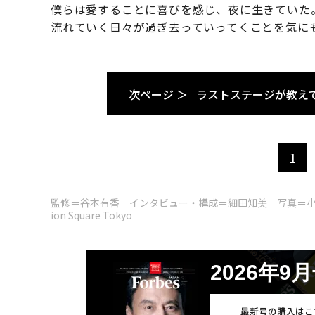
僕らは愛することに喜びを感じ、夜に生きていた
流れていく日々が過ぎ去っていってくことを気に
次ページ ＞
ラストステージが教え
1
監修＝谷本有香 インタビュー・構成＝細田知美 写真＝小田駿一 取
ion Square Tokyo
2026年9
最新号の購入はこ