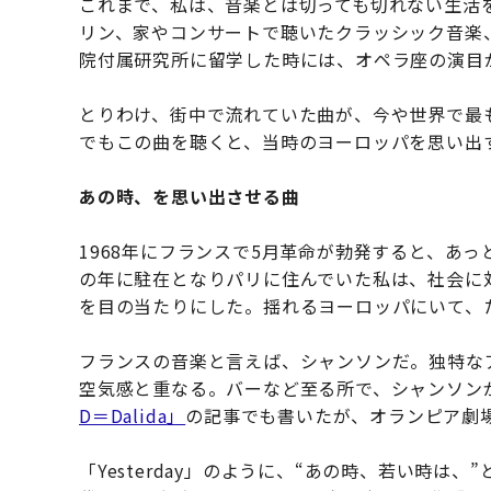
これまで、私は、音楽とは切っても切れない生活
リン、家やコンサートで聴いたクラッシック音楽
院付属研究所に留学した時には、オペラ座の演目
とりわけ、街中で流れていた曲が、今や世界で最もカ
でもこの曲を聴くと、当時のヨーロッパを思い出す
あの時、を思い出させる曲
1968年にフランスで5月革命が勃発すると、あ
の年に駐在となりパリに住んでいた私は、社会に
を目の当たりにした。揺れるヨーロッパにいて、
フランスの音楽と言えば、シャンソンだ。独特な
空気感と重なる。バーなど至る所で、シャンソン
D＝Dalida
」
の記事でも書いたが、オランピア劇
「Yesterday」のように、“あの時、若い時