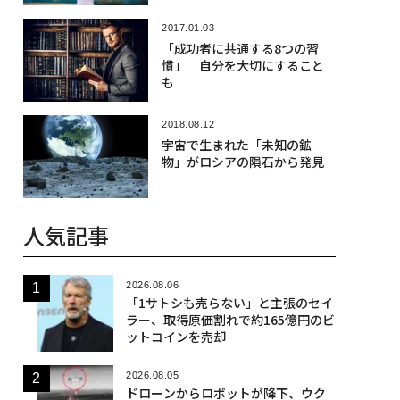
2017.01.03
「成功者に共通する8つの習
慣」 自分を大切にすること
も
2018.08.12
宇宙で生まれた「未知の鉱
物」がロシアの隕石から発見
人気記事
2026.08.06
「1サトシも売らない」と主張のセイ
ラー、取得原価割れで約165億円のビ
ットコインを売却
2026.08.05
ドローンからロボットが降下、ウク