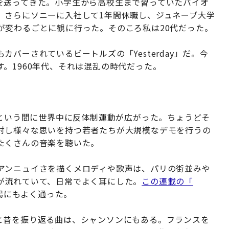
を送ってきた。小学生から高校生まで習っていたバイオ
、さらにソニーに入社して1年間休職し、ジュネーブ大学
が変わるごとに観に行った。そのころ私は20代だった。
バーされているビートルズの「Yesterday」だ。今
。1960年代、それは混乱の時代だった。
っという間に世界中に反体制運動が広がった。ちょうどそ
対し様々な思いを持つ若者たちが大規模なデモを行うの
たくさんの音楽を聴いた。
アンニュイさを描くメロディや歌声は、パリの街並みや
が流れていて、日常でよく耳にした。
この連載の「
場にもよく通った。
は、”と昔を振り返る曲は、シャンソンにもある。フランスを