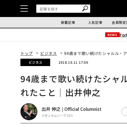
新着記事
人気記事
会員限定
Fo
NEWS
トップ
ビジネス
94歳まで歌い続けたシャルル・
ビジネス
2018.10.11 17:00
94歳まで歌い続けたシャ
れたこと｜出井伸之
出井 伸之 | Official Columnist
クオンタムリープ CEO