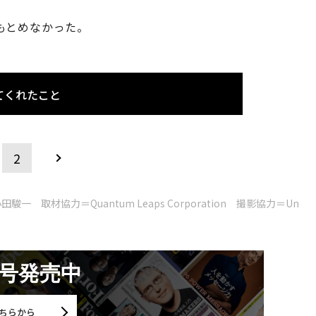
。
もとめなかった。
てくれたこと
2
材協力＝Quantum Leaps Corporation 撮影協力＝Un
月号発売中
ちらから