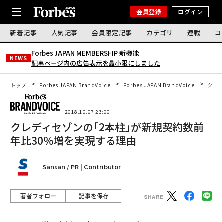
会員登録
ログイン
新着記事
人気記事
会員限定記事
カテゴリ
連載
コ
Forbes JAPAN MEMBERSHIP 新機能｜
NEWS
記事ページ内の広告表示を最小限にしました
トップ
Forbes JAPAN BrandVoice
Forbes JAPAN BrandVoice
クレ
2018.10.07 23:00
クレディセゾンの｢2本柱｣が新規契約数前
年比30％増を実現する理由
Sansan / PR | Contributor
著者フォロー
記事を保存