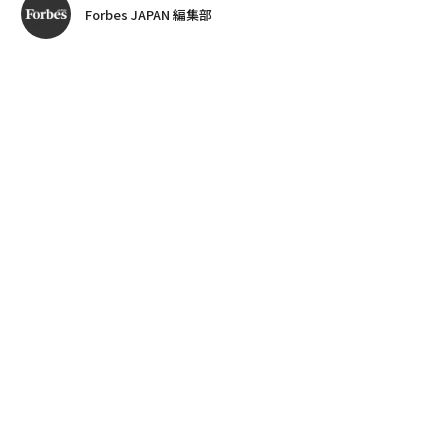
Forbes JAPAN 編集部
著者フォロー
記事を保存
全ての画像を見る
Forbes JAPAN編集長編著『
Forbes JAPANが選ぶ 未来をひらく言葉
』から、Forbes
が過去取材したビジネスリーダーたちの名言を紹介す
る。
advertisement
正解のない時代に「未来をひらく」仕事をなし得た彼
ら・彼女たちは、自らの行動からどんな言葉を紡ぎ、何
を導き出したのか。「名言こそ未来に伝えるべき共有物
だ」をコンセプトに、リーダーたちの言葉をひもとき、
われわれの「今日の行動」に転換すべく読み解くコラ