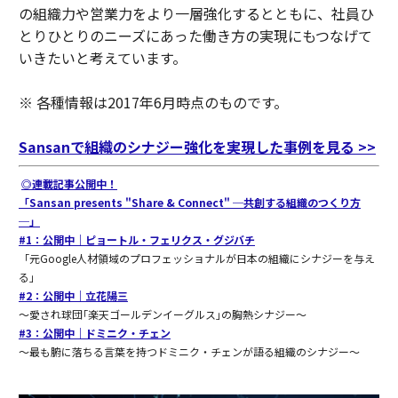
の組織力や営業力をより一層強化するとともに、社員ひ
とりひとりのニーズにあった働き方の実現にもつなげて
いきたいと考えています。
※ 各種情報は2017年6月時点のものです。
Sansanで組織のシナジー強化を実現した事例を見る >>
◎連載記事公開中！
「Sansan presents "Share & Connect" ─共創する組織のつくり方
─」
#1：公開中｜ピョートル・フェリクス・グジバチ
「元Google人材領域のプロフェッショナルが日本の組織にシナジーを与え
る」
#2：公開中｜立花陽三
〜愛され球団｢楽天ゴールデンイーグルス｣の胸熱シナジー〜
#3：公開中｜ドミニク・チェン
〜最も腑に落ちる言葉を持つドミニク・チェンが語る組織のシナジー〜