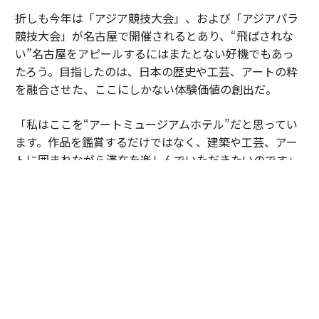
折しも今年は「アジア競技大会」、および「アジアパラ
競技大会」が名古屋で開催されるとあり、“飛ばされな
い”名古屋をアピールするにはまたとない好機でもあっ
たろう。目指したのは、日本の歴史や工芸、アートの粋
を融合させた、ここにしかない体験価値の創出だ。
「私はここを“アートミュージアムホテル”だと思ってい
ます。作品を鑑賞するだけではなく、建築や工芸、アー
トに囲まれながら滞在を楽しんでいただきたいのです」
館内に配された約50人の作家による400点超もの作品
は、建築やインテリアと一体となり、このホテルならで
はの世界観を形づくる重要な要素だ。名古屋城を望む特
別なロケ―ション、日本の工芸が息づく空間、歴史と現
代が交差する体験のすべてが重なりあうことで、ここは
宿泊施設を超えて文化体験の場となる。
さらに、その先に田渕が見据えるのが、観光地を巡る旅