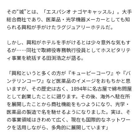
その“城”とは、「エスパシオ ナゴヤキャッスル」。大手
総合商社であり、医薬品・光学機器メーカーとしても知
られる興和が手がけたラグジュアリーホテルだ。
しかし、興和がホテルを手がけるとは少々意外な気もす
るが……同社で取締役専務執行役員としてホスピタリテ
ィ事業を統括する田渕浩之が語る。
「興和というと多くの方が『キューピーコーワ』や『バ
ンテリンコーワ』など医薬品のイメージをおもちかと思
いますが、その歴史は古く、1894年に名古屋で綿布問屋
として創業したことに遡ります。その後、海外へ駐在所
を展開したことから商社機能をもつようになり、光学・
医薬品の製造で名を馳せるようになりました。実は、そ
の事業領域はきわめて広く、現在も国際的なネットワー
クを活用しながら、多角的に展開しています」