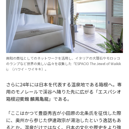
興和の商社としてのネットワークを活用し、イタリアの大理石やモロッコ
のランプなど世界の美しい品々を収集した「ESPACIO The Jewel of Waikik
i」（ハワイ・ワイキキ）。
さらに24年には日本を代表する温泉地である箱根へ。専
用のモノレールで渓谷へ降りた先に広がる「エスパシオ
箱根迎賓館 麟鳳亀龍」である。
「ここはかつて豊臣秀吉が小田原の北条氏を征伐した際
に、奥州から参じた伊達政宗が湯治したという逸話もあ
るとか。温泉だけではなく、日本の文化や歴史をより強