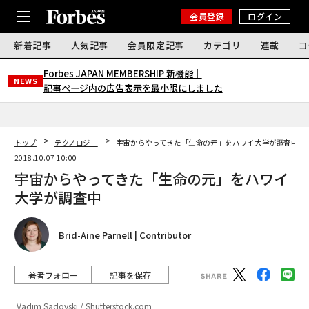
会員登録
ログイン
新着記事
人気記事
会員限定記事
カテゴリ
連載
コ
Forbes JAPAN MEMBERSHIP 新機能｜
NEWS
記事ページ内の広告表示を最小限にしました
トップ
テクノロジー
宇宙からやってきた「生命の元」をハワイ大学が調査中
2018.10.07 10:00
宇宙からやってきた「生命の元」をハワイ
大学が調査中
Brid-Aine Parnell | Contributor
著者フォロー
記事を保存
Vadim Sadovski / Shutterstock.com