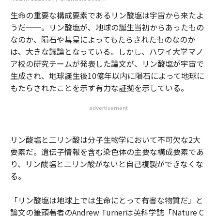
生命の重要な構成要素であるリン酸塩は宇宙から来たよ
うだ──。リン酸塩が、地球の誕生当初からあったもの
なのか、隕石や彗星によってもたらされたものなのか
は、大きな議論となっている。しかし、ハワイ大学マノ
ア校の研究チームが発表した論文が、リン酸塩が宇宙で
生成され、地球誕生後10億年以内に隕石によって地球に
もたらされたことを示す有力な証拠を示している。
advertisement
リン酸塩と二リン酸は分子生物学において不可欠な2大
要素だ。遺伝子情報を含む染色体の主要な構成要素であ
り、リン酸塩と二リン酸がないと自己複製ができなくな
る。
「リン酸塩は地球上では生命にとって有害な物質だ」と
論文の筆頭著者のAndrew Turnerは英科学誌「Nature C