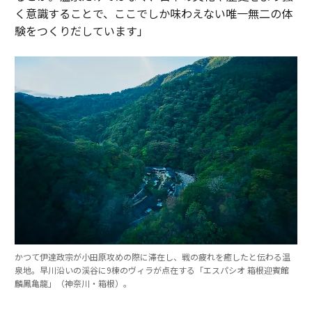
く意識することで、ここでしか味わえない唯一無二の体
験をつくりだしています」
かつて伊達政宗が小田原攻めの際に滞在し、戦の疲れを癒したと伝わる温
泉地。早川沿いの渓谷に9棟のヴィラが点在する「エスパシオ 箱根迎賓館
麟鳳亀龍」（神奈川・箱根）。