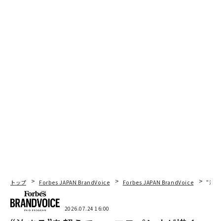
トップ
Forbes JAPAN BrandVoice
Forbes JAPAN BrandVoice
“泊
2026.07.24 16:00