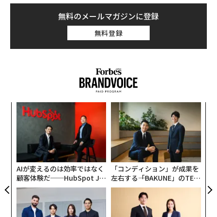
無料のメールマガジンに登録
無料登録
な
術
た
〜
ア
金
個
ェ
AIが変えるのは効率ではなく
「コンディション」が成果を
顧客体験だ──HubSpot Ja
左右する――「BAKUNE」のTEN
panが語る「Grow Better」
TIALが支える「挑戦者の明
な組織のつくり方
日」