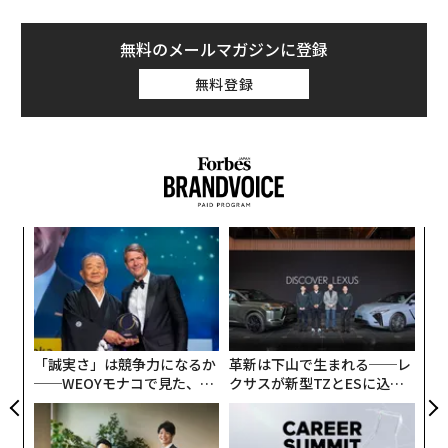
無料のメールマガジンに登録
無料登録
〜
織
う
〜
T
金
個
ェ
「誠実さ」は競争力になるか
革新は下山で生まれる──レ
──WEOYモナコで見た、く
クサスが新型TZとESに込め
ら寿司の経営哲学
た「DISCOVER」の哲学