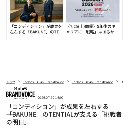
「コンディション」が成果を
〈7.25(土)開催〉5年後のキ
左右する――「BAKUNE」のTEN
ャリアに「戦略」はあるか。
TIALが支える「挑戦者の明
トップエグゼクティブのキャ
日」
リアに触れる1日│CAREER S
UMMIT 2026
トップ
Forbes JAPAN BrandVoice
Forbes JAPAN BrandVoice
「コン
2026.07.30 16:00
「コンディション」が成果を左右する
――「BAKUNE」のTENTIALが支える「挑戦者
の明日」