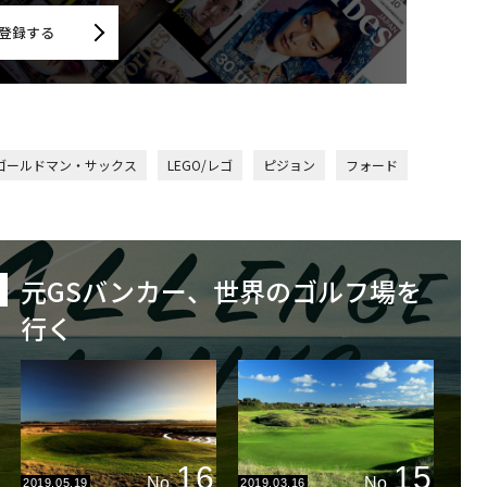
登録する
ゴールドマン・サックス
LEGO/レゴ
ピジョン
フォード
元GSバンカー、世界のゴルフ場を
行く
16
15
No.
No.
2019.05.19
2019.03.16