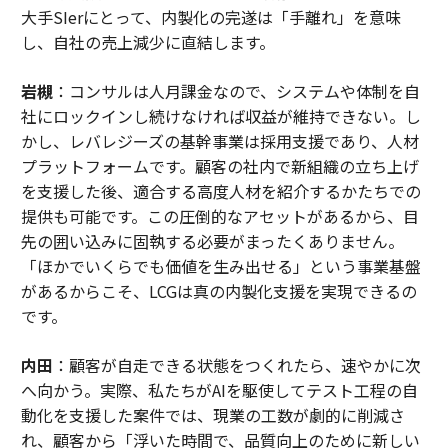
大手SIerにとって、内製化の完遂は「手離れ」を意味
し、自社の売上減少に直結します。
岩槻
：コンサルは人月課金なので、システムや体制を自
社にロックインし続けなければ収益が維持できない。し
かし、レバレジーズの基幹事業は採用支援であり、人材
プラットフォームです。顧客の社内で新組織の立ち上げ
を支援した後、適合する高度人材を紹介するかたちでの
提供も可能です。この圧倒的なアセットがあるから、目
先の囲い込みに固執する必要がまったくありません。
「ほかでいくらでも価値を生み出せる」という事業基盤
があるからこそ、LCGは真の内製化支援を実現できるの
です。
内田
：顧客が自走できる状態をつくれたら、速やかに次
へ向かう。実際、私たちがAIを駆使してテスト工程の自
動化を支援した案件では、現業の工数が劇的に削減さ
れ、顧客から「浮いた時間で、品質向上のために新しい