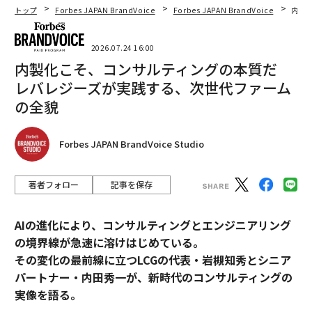
トップ
Forbes JAPAN BrandVoice
Forbes JAPAN BrandVoice
内製
2026.07.24 16:00
内製化こそ、コンサルティングの本質だ
レバレジーズが実践する、次世代ファーム
の全貌
Forbes JAPAN BrandVoice Studio
著者フォロー
記事を保存
AIの進化により、コンサルティングとエンジニアリング
の境界線が急速に溶けはじめている。
その変化の最前線に立つLCGの代表・岩槻知秀とシニア
パートナー・内田秀一が、新時代のコンサルティングの
実像を語る。