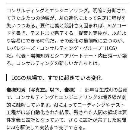
コンサルティングとエンジニアリング。明確に分断され
てきたふたつの領域が、AIの進化によって急速に境界を
失いつつある。要件定義と設計さえ固まれば、AIがコー
ドを書き、テストまで完了する。提案と実装が、以前よ
り容易にできる時代だ。その変化の最前線に立つのが、
レバレジーズ・コンサルティング・グループ（LCG）
だ。代表・岩槻知秀とシニアパートナー・内田秀一が語
る、コンサルティングの新しいかたちとは。
LCGの現場で、すでに起きている変化
岩槻知秀（写真左。以下、岩槻）
： 近年は生成AIの台頭
で、コンサルティングとエンジニアリングの境界線が劇
的に融解しています。AIによってコーディングやテスト
工程がほぼ自動化された結果、残された人間の領域は要
件定義と設計となっていて、さらに設計が完了した瞬間
にAIを駆使して実装まで完了できる。