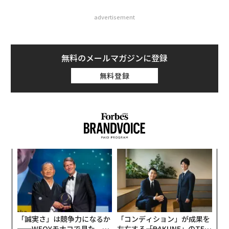
advertisement
無料のメールマガジンに登録
無料登録
代の
〜
「超
織
×ウ
う
キ
挑
T
か。
よっ
キャ
PA
R S
「誠実さ」は競争力になるか
「コンディション」が成果を
──WEOYモナコで見た、く
左右する――「BAKUNE」のTEN