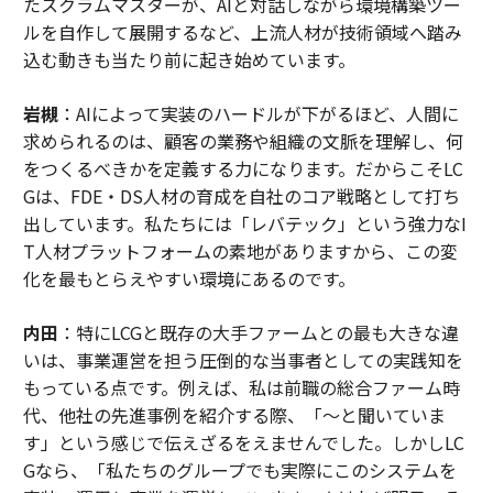
たスクラムマスターが、AIと対話しながら環境構築ツー
ルを自作して展開するなど、上流人材が技術領域へ踏み
込む動きも当たり前に起き始めています。
岩槻
：AIによって実装のハードルが下がるほど、人間に
求められるのは、顧客の業務や組織の文脈を理解し、何
をつくるべきかを定義する力になります。だからこそLC
Gは、FDE・DS人材の育成を自社のコア戦略として打ち
出しています。私たちには「レバテック」という強力なI
T人材プラットフォームの素地がありますから、この変
化を最もとらえやすい環境にあるのです。
内田
：特にLCGと既存の大手ファームとの最も大きな違
いは、事業運営を担う圧倒的な当事者としての実践知を
もっている点です。例えば、私は前職の総合ファーム時
代、他社の先進事例を紹介する際、「〜と聞いていま
す」という感じで伝えざるをえませんでした。しかしLC
Gなら、「私たちのグループでも実際にこのシステムを