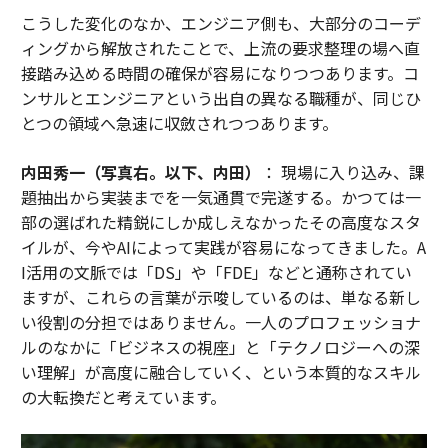
こうした変化のなか、エンジニア側も、大部分のコーデ
ィングから解放されたことで、上流の要求整理の場へ直
接踏み込める時間の確保が容易になりつつあります。コ
ンサルとエンジニアという出自の異なる職種が、同じひ
とつの領域へ急速に収斂されつつあります。
内田秀一（写真右。以下、内田）
： 現場に入り込み、課
題抽出から実装までを一気通貫で完遂する。かつては一
部の選ばれた精鋭にしか成しえなかったその高度なスタ
イルが、今やAIによって実践が容易になってきました。A
I活用の文脈では「DS」や「FDE」などと通称されてい
ますが、これらの言葉が示唆しているのは、単なる新し
い役割の分担ではありません。一人のプロフェッショナ
ルのなかに「ビジネスの視座」と「テクノロジーへの深
い理解」が高度に融合していく、という本質的なスキル
の大転換だと考えています。