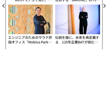
ら寿司の経営哲学
TIALが支える「挑戦者の明
日」
エンジニアのためのサウナ併
伝統を礎に、未来を再定義す
設オフィス「Mobius Park」
る 125年企業BATが挑むス
がオープン──タマディック
モークレスな未来
が健康経営を徹底する理由