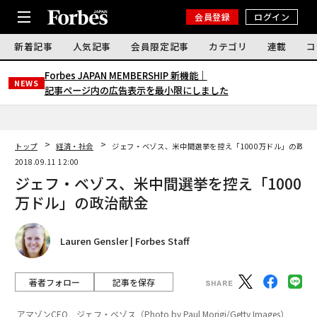
会員登録
ログイン
新着記事
人気記事
会員限定記事
カテゴリ
連載
コ
Forbes JAPAN MEMBERSHIP 新機能｜
NEWS
記事ページ内の広告表示を最小限にしました
トップ
経済・社会
ジェフ・ベゾス、米中間選挙を控え「1000万ドル」の政治
2018.09.11 12:00
ジェフ・ベゾス、米中間選挙を控え「1000
万ドル」の政治献金
Lauren Gensler | Forbes Staff
著者フォロー
記事を保存
アマゾンCEO ジェフ・ベゾス（Photo by Paul Morigi/Getty Images）