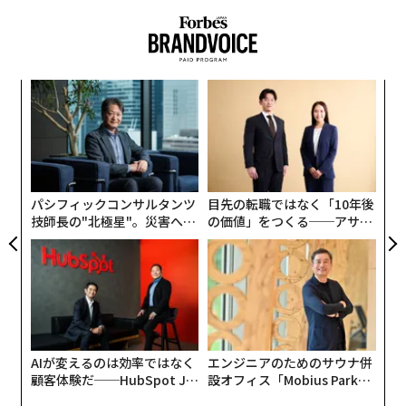
内
グ
実
“
全
オ
ジ
パシフィックコンサルタンツ
目先の転職ではなく「10年後
技師長の"北極星"。災害への
の価値」をつくる──アサイ
無力感を乗り越え見つけた、
ンの長期伴走型支援とは
防災一筋20年の答え
AIが変えるのは効率ではなく
エンジニアのためのサウナ併
顧客体験だ──HubSpot Ja
設オフィス「Mobius Park」
panが語る「Grow Better」
がオープン──タマディック