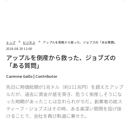
な組織のつくり方
が健康経営を徹底する理由
トップ
ビジネス
アップルを倒産から救った、ジョブズの「ある質問」
2018.08.29 12:00
アップルを倒産から救った、ジョブズの
「ある質問」
Carmine Gallo | Contributor
先日に時価総額が1兆ドル（約111兆円）を超えたアップ
ルだが、過去に資金が底を突き、危うく倒産しそうにな
った時期があったことは忘れられがちだ。創業者の故ス
ティーブ・ジョブズはその時、ある奥深い質問を投げ掛
けることで、会社を再び軌道に乗せた。