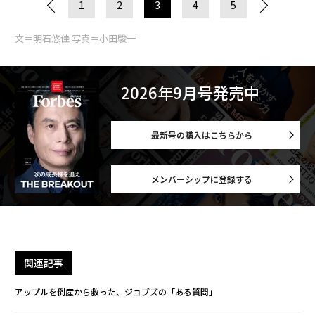
1
2
3
4
5
文＝明石悠佳 写真＝小田駿一
2026年9月号発売中
最新号の購入はこちらから
メンバーシップに登録する
関連記事
アップルを倒産から救った、ジョブズの「ある質問」