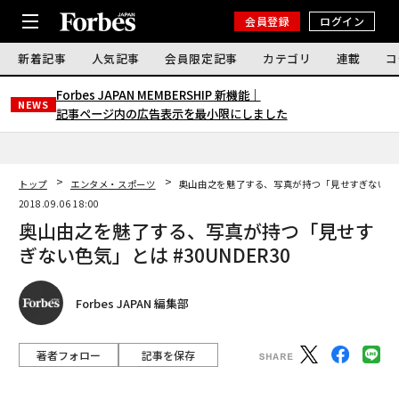
会員登録
ログイン
新着記事
人気記事
会員限定記事
カテゴリ
連載
コ
Forbes JAPAN MEMBERSHIP 新機能｜
NEWS
記事ページ内の広告表示を最小限にしました
トップ
エンタメ・スポーツ
奥山由之を魅了する、写真が持つ「見せすぎない色気」
2018.09.06 18:00
奥山由之を魅了する、写真が持つ「見せす
ぎない色気」とは #30UNDER30
Forbes JAPAN 編集部
著者フォロー
記事を保存