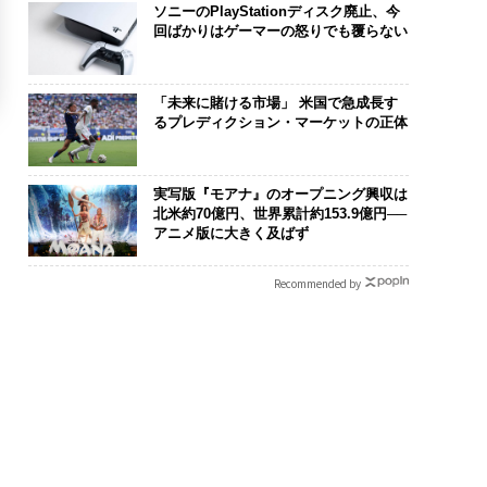
ソニーのPlayStationディスク廃止、今
回ばかりはゲーマーの怒りでも覆らない
「未来に賭ける市場」 米国で急成長す
るプレディクション・マーケットの正体
実写版『モアナ』のオープニング興収は
北米約70億円、世界累計約153.9億円──
アニメ版に大きく及ばず
Recommended by