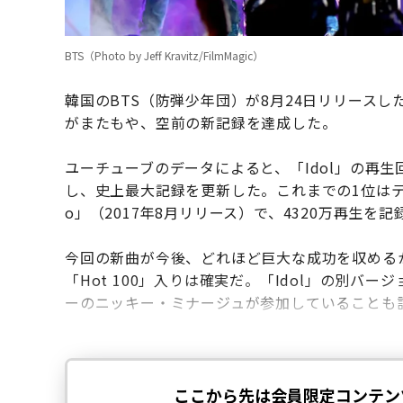
BTS（Photo by Jeff Kravitz/FilmMagic）
韓国のBTS（防弾少年団）が8月24日リリースした新アルバ
がまたもや、空前の新記録を達成した。
ユーチューブのデータによると、「Idol」の再生回
し、史上最大記録を更新した。これまでの1位はテイラー・
o」（2017年8月リリース）で、4320万再生を
今回の新曲が今後、どれほど巨大な成功を収める
「Hot 100」入りは確実だ。「Idol」の別バージョン
ーのニッキー・ミナージュが参加していることも