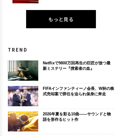
もっと見る
TREND
Netflixで9800万回再生の巨匠が放つ最
新ミステリー『捜索者の血』
FIFAインファンティーノ会長、W杯の株
式売却案で辞任を迫られ保身に奔走
2026年夏を彩る10曲——サウンドと物
語を形作るヒット作