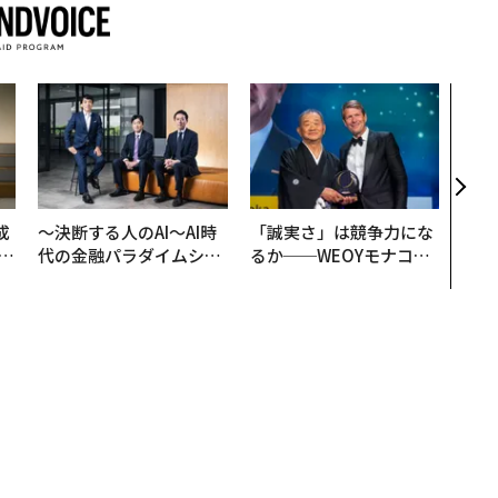
パシ
ンツ
災害
え見
年の
成
〜決断する人のAI〜AI時
「誠実さ」は競争力にな
代の金融パラダイムシフ
るか──WEOYモナコで
る
ト、「超個別化」の核心
見た、くら寿司の経営哲
【MUFG×ウェルスナビ
学
×PwC】