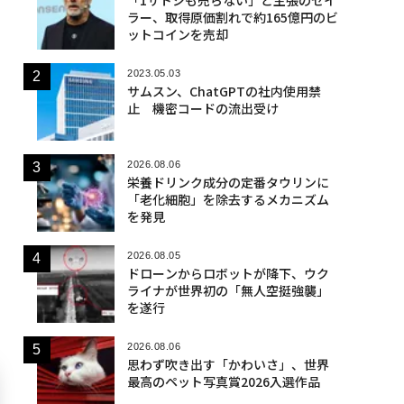
「1サトシも売らない」と主張のセイ
ラー、取得原価割れで約165億円のビ
ットコインを売却
2023.05.03
サムスン、ChatGPTの社内使用禁
止 機密コードの流出受け
2026.08.06
栄養ドリンク成分の定番タウリンに
「老化細胞」を除去するメカニズム
を発見
2026.08.05
ドローンからロボットが降下、ウク
ライナが世界初の「無人空挺強襲」
を遂行
2026.08.06
思わず吹き出す「かわいさ」、世界
最高のペット写真賞2026入選作品