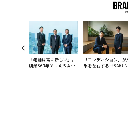
「老舗は常に新しい」。
「コンディション」が
創業360年ＹＵＡＳＡと
果を左右する――「BAKUN
カクシンCEO田尻望が語
E」のTENTIALが支え
る、AIを超える人の価値
「挑戦者の明日」