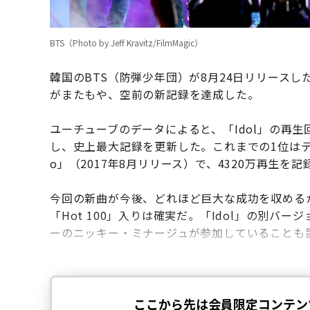
BTS（Photo by Jeff Kravitz/FilmMagic）
韓国のBTS（防弾少年団）が8月24日リリースした新アルバ
がまたもや、空前の新記録を達成した。
ユーチューブのデータによると、「Idol」の再生回
し、史上最大記録を更新した。これまでの1位はテイラー・
o」（2017年8月リリース）で、4320万再生を
今回の新曲が今後、どれほど巨大な成功を収める
「Hot 100」入りは確実だ。「Idol」の別バージョン
ーのニッキー・ミナージュが参加していることも