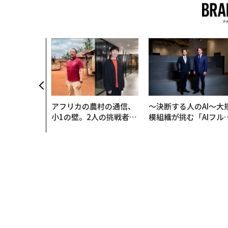
のは効率では
だ──Hub
anが語る「Gr
r」な組織のつ
アフリカの農村の通信、
〜決断する人のAI〜大
小1の壁。2人の挑戦者が
模組織が挑む「AIフル
手にした「次なる武器」
装」“使う”企業から“
く”企業へ【NTTドコ
ビジネス×PwC】