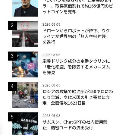
「1サトシも売らない」と主張のセイ
ラー、取得原価割れで約165億円のビ
ットコインを売却
2026.08.05
ドローンからロボットが降下、ウク
ライナが世界初の「無人空挺強襲」
を遂行
2026.08.06
栄養ドリンク成分の定番タウリンに
「老化細胞」を除去するメカニズム
を発見
2026.08.05
ロシアの攻撃で給油所が150キロにわ
たり全滅、ウは米国の引き寄せに奔
走 全面侵攻1623日目
2023.05.03
サムスン、ChatGPTの社内使用禁
止 機密コードの流出受け