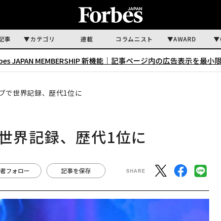
記事
カテゴリ
連載
コラムニスト
AWARD
rbes JAPAN MEMBERSHIP 新機能｜
記事ページ内の広告表示を最小
ーブで世界記録、歴代1位に
で世界記録、歴代1位に
者フォロー
記事を保存