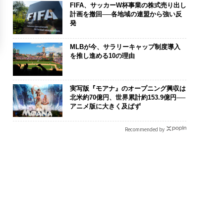
FIFA、サッカーW杯事業の株式売り出し
計画を撤回──各地域の連盟から強い反
発
MLBが今、サラリーキャップ制度導入
を推し進める10の理由
実写版『モアナ』のオープニング興収は
北米約70億円、世界累計約153.9億円──
アニメ版に大きく及ばず
Recommended by