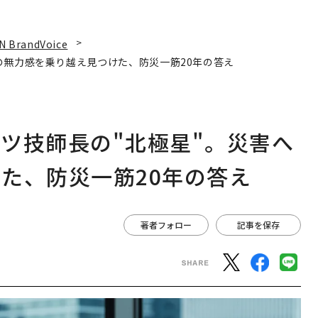
N BrandVoice
の無力感を乗り越え見つけた、防災一筋20年の答え
ツ技師長の"北極星"。災害へ
た、防災一筋20年の答え
著者フォロー
記事を保存