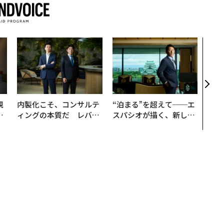
なぜ
術”
変え
月島
ショ
規
内製化こそ、コンサルテ
“泊まる”を超えて──エ
実
ィングの本質だ レバレ
スパシオが描く、新しい
動
ジーズが実践する、次世
日本のラグジュアリー
モ
代ファームの全貌
（前編）