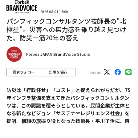
2026.08.04 16:00
パシフィックコンサルタンツ技師長の"北
極星"。災害への無力感を乗り越え見つけ
た、防災一筋20年の答え
Forbes JAPAN BrandVoice Studio
著者フォロー
記事を保存
防災は「行政任せ」「コスト」と捉えられがちだが、75
年インフラ整備を支えてきたパシフィックコンサルタン
ツは、この認識を覆そうとしている。民間企業が主体と
なる新たなビジョン「サステナ∞レジリエンス社会」を
提唱。構想の旗振り役となった技師長・平川了治に、自
身の思いと共に、ビジョンの要諦を聞いた。