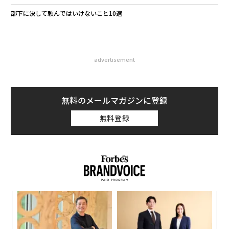
部下に決して頼んではいけないこと10選
advertisement
無料のメールマガジンに登録
無料登録
ンツ
内
への
グ
た、
実
るか
〈7
全