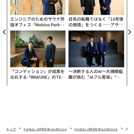
、く
ャ
ト
リア
エンジニアのためのサウナ併
目先の転職ではなく「10年後
UM
設オフィス「Mobius Park」
の価値」をつくる──アサイ
がオープン──タマディック
ンの長期伴走型支援とは
が健康経営を徹底する理由
「コンディション」が成果を
〜決断する人のAI〜大規模組
左右する――「BAKUNE」のTEN
織が挑む「AIフル実装」“使
TIALが支える「挑戦者の明
う”企業から“動く”企業へ【N
日」
TTドコモビジネス×PwC】
トップ
Forbes JAPAN BrandVoice
Forbes JAPAN BrandVoice
パシ