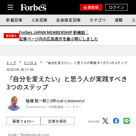
会員登録
ログイン
新着記事
人気記事
会員限定記事
カテゴリ
連載
コ
Forbes JAPAN MEMBERSHIP 新機能｜
NEWS
記事ページ内の広告表示を最小限にしました
トップ
ビジネス
「自分を変えたい」と思う人が実践すべき3つのステップ
2018.08.28 07:00
「自分を変えたい」と思う人が実践すべき
3つのステップ
稲墻 聡一郎 | Official Columnist
Transform LLC. 共同創業者・パートナー
著者フォロー
記事を保存
Jirsak / Shutterstock.com