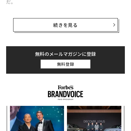
だ。
部下に決して頼んではいけないこと10選
彼らの最新アルバム「Love Yourself: Tear」は米国ビル
ボードのアルバムランキングで、発売初週に1位を記録
続きを見る
米国で「最も高額なライブチケット」 韓国BTSが首位を独走中
した。売上は13万5000ユニットとされており、そのうち
10万枚がCDなどの物理的セールス、残りが主にストリ
世界で最も稼ぐ女優 今年はスカヨハの年収45億円
ーミングによる売上とされる。
アップル「安価なノートブック」発表か、9月の新iPhoneと同時に
無料のメールマガジンに登録
BTSはビルボード200のトップに立った、唯一のKポップ
無料登録
タグ：
ポール・マッカートニー
ビヨンセ
グループだ。これまでも「江南スタイル」で世界的ブー
ムを巻き起こしたPSYなどの韓流アーティストがいた
が、米国でBTSほどの成功を収めたアーティストは他に
いない。
advertisement
パ
技
無
〈7
防
ャ