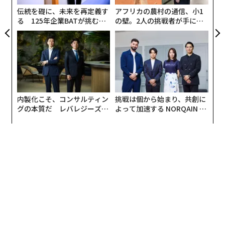
防
伝統を礎に、未来を再定義す
アフリカの農村の通信、小1
る 125年企業BATが挑むス
の壁。2人の挑戦者が手にし
モークレスな未来
た「次なる武器」
内製化こそ、コンサルティン
挑戦は個から始まり、共創に
グの本質だ レバレジーズが
よって加速する NORQAIN JA
実践する、次世代ファームの
PAN 特別座談会
全貌