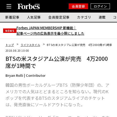
会員登録
ログイン
新着記事
人気記事
会員限定記事
カテゴリ
連載
コ
Forbes JAPAN MEMBERSHIP 新機能｜
NEWS
記事ページ内の広告表示を最小限にしました
トップ
ライフスタイル
BTSの米スタジアム公演が完売 4万2000席が1時間で
2018.08.20 10:00
BTSの米スタジアム公演が完売 4万2000
席が1時間で
Bryan Rolli | Contributor
韓国の男性ボーカルグループBTS（防弾少年団）の、ア
メリカでの人気はとどまるところを知らない。現代のK
ポップを代表するBTSのスタジアムライブのチケット
は、発売直後にソールドアウトになった。