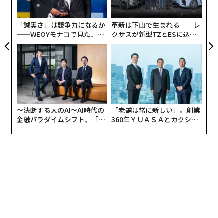
ト
リア
「誠実さ」は競争力になるか
革新は下山で生まれる──レ
UM
──WEOYモナコで見た、く
クサスが新型TZとESに込め
ら寿司の経営哲学
た「DISCOVER」の哲学
〜決断する人のAI〜AI時代の
「老舗は常に新しい」。創業
金融パラダイムシフト、「超
360年ＹＵＡＳＡとカクシン
個別化」の核心 【MUFG×ウ
CEO田尻望が語る、AIを超え
ェルスナビ×PwC】
る人の価値