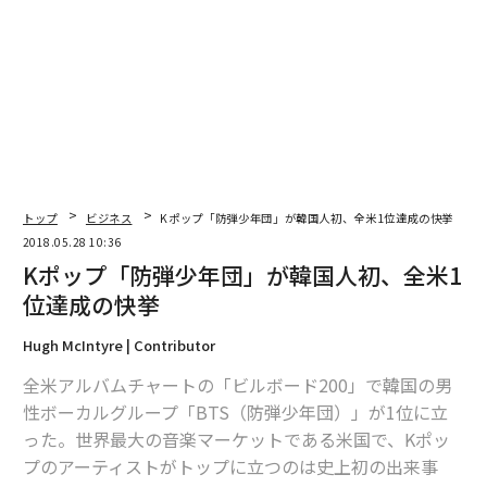
編集＝上田裕資
2026年9月号発売中
トップ
ビジネス
Kポップ「防弾少年団」が韓国人初、全米1位達成の快挙
最新号の購入はこちらから
2018.05.28 10:36
Kポップ「防弾少年団」が韓国人初、全米1
位達成の快挙
メンバーシップに登録する
Hugh McIntyre | Contributor
全米アルバムチャートの「ビルボード200」で韓国の男
性ボーカルグループ「BTS（防弾少年団）」が1位に立
った。世界最大の音楽マーケットである米国で、Kポッ
関連記事
プのアーティストがトップに立つのは史上初の出来事
Kポップ「防弾少年団」が韓国人初、全米1位達成の快挙