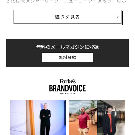
BTSは米メジャーリーグ「ニューヨーク・メッツ」のホ
ーム球場の「シティ・フィールドスタジアム」で公演を
予定しており、8月17日午後4時にチケットを販売開始。
続きを見る
その約1時間後に、シティ・フィールドの公式ツイッタ
ーアカウントが完売を宣言した。
4万2000名のキャパシティを持つシティ・フィールド
無料のメールマガジンに登録
は、BTSの北米ツアーの締めくくりとなる会場だ。ニュ
無料登録
ーヨークの野球場での公演を即日ソールドアウトにした
ことで、彼らの世界的な人気が証明された。シティ・フ
ィールドではこれまでビヨンセやポール・マッカートニ
ー、ビリー・ジョエルらがライブを開催してきたが、米
国のスターでもここを満員にするのは難しく、初日で完
売というケースは稀だ。
「
左右
T
パ
日
技
無