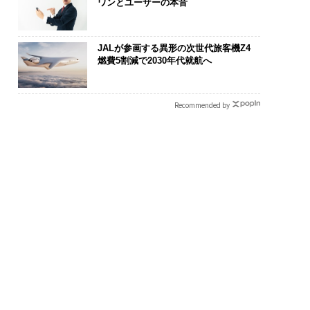
ワンとユーザーの本音
JALが参画する異形の次世代旅客機Z4
燃費5割減で2030年代就航へ
Recommended by