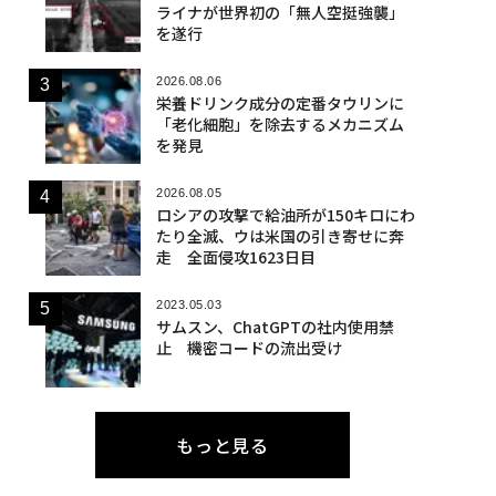
ライナが世界初の「無人空挺強襲」
を遂行
2026.08.06
栄養ドリンク成分の定番タウリンに
「老化細胞」を除去するメカニズム
を発見
2026.08.05
ロシアの攻撃で給油所が150キロにわ
たり全滅、ウは米国の引き寄せに奔
走 全面侵攻1623日目
2023.05.03
サムスン、ChatGPTの社内使用禁
止 機密コードの流出受け
もっと見る