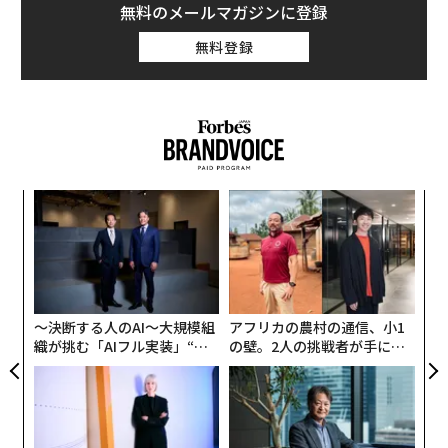
無料のメールマガジンに登録
無料登録
─レ
エ
込め
設オ
が
なく
〈7
が
Ja
ャ
er」
ト
リア
〜決断する人のAI〜大規模組
アフリカの農村の通信、小1
UM
織が挑む「AIフル実装」“使
の壁。2人の挑戦者が手にし
う”企業から“動く”企業へ【N
た「次なる武器」
TTドコモビジネス×PwC】