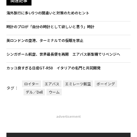
関連記事
海外旅行に多い5つの間違いと対策のためのヒント
時計のプロが「自分の時計として欲しいと思う」時計
英ロンドンの空港、ターミナルでの仮眠を禁止
シンガポール航空、世界最長便を再開 エアバス新型機でリベンジへ
カッコ良すぎる日産GT-R50 イタリアの名門と共同開発
ロイター
エアバス
エミレーツ航空
ボーイング
タグ：
デル／Dell
ウーム
advertisement