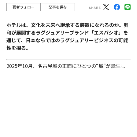
著者フォロー
記事を保存
ホテルは、文化を未来へ継承する装置になれるのか。興
和が展開するラグジュアリーブランド「エスパシオ」を
通じて、日本ならではのラグジュアリービジネスの可能
性を探る。
2025年10月、名古屋城の正面にひとつの“城”が誕生し
た。あの有名な金のシャチホコこそ冠してはいないが、
石組みの壁の上に、御殿風の建築が積み重ねられたさま
はまさに現代の城。長年、名古屋城を“金城”と呼び親し
んできた名古屋の人々も少なからず驚いたに違いない。
その“城”とは、「エスパシオ ナゴヤキャッスル」。大手
総合商社であり、医薬品・光学機器メーカーとしても知
られる興和が手がけたラグジュアリーホテルだ。