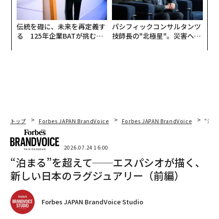
伝統を礎に、未来を再定義す
パシフィックコンサルタンツ
る 125年企業BATが挑むス
技師長の"北極星"。災害への
モークレスな未来
無力感を乗り越え見つけた、
防災一筋20年の答え
トップ
Forbes JAPAN BrandVoice
Forbes JAPAN BrandVoice
“泊
2026.07.24 16:00
“泊まる”を超えて──エスパシオが描く、
新しい日本のラグジュアリー（前編）
Forbes JAPAN BrandVoice Studio