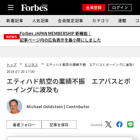
会員登録
ログイン
新着記事
人気記事
会員限定記事
カテゴリ
連載
コ
Forbes JAPAN MEMBERSHIP 新機能｜
NEWS
記事ページ内の広告表示を最小限にしました
トップ
ビジネス
エティハド航空の業績不振 エアバスとボーイングに波及も
2018.07.20 17:00
エティハド航空の業績不振 エアバスとボ
ーイングに波及も
Michael Goldstein | Contributor
著者フォロー
記事を保存