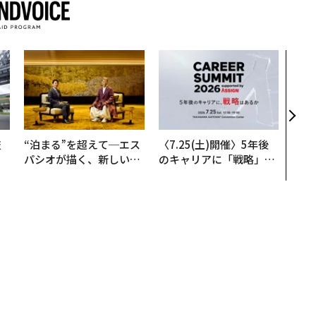
「老
創業
カク
る、
技
“泊まる”を超えて─エス
〈7.25(土)開催〉5年後
を
パシオが描く、新しい日
のキャリアに「戦略」は
×
本のラグジュアリー（中
あるか。トップエグゼク
ー
編）
ティブのキャリアに触れ
る1日│CAREER SUMMI
T 2026