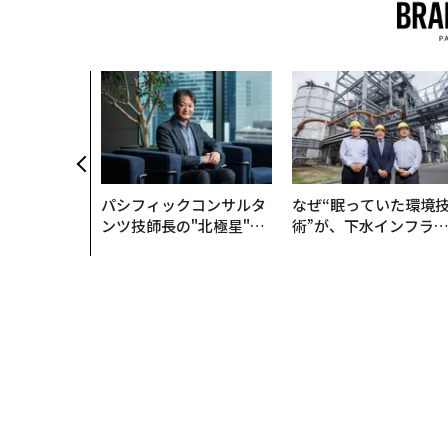
パシフィックコンサルタ
なぜ“眠っていた環境
ンツ技師長の"北極星"。
術”が、下水インフラ
災害への無力感を乗り越
変えたのか──産総研
え見つけた、防災一筋20
月島JFEアクアソリュ
年の答え
ションの10年