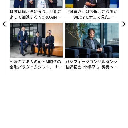
C
ている。
る
挑戦は個から始まり、共創に
「誠実さ」は競争力になるか
よって加速する NORQAIN JA
──WEOYモナコで見た、く
レイ・カーツワイルをはじめとする人々が言っている、
PAN 特別座談会
ら寿司の経営哲学
人類はユートピアを迎えるという“楽観論”、人類は滅び
人類を超える生命体が出てくるというディストピア
の“悲観論”、シンギュラリティが来るかどうかわからな
いのだからどちらでもないという“中立論”だ。
悲観論は、宇宙物理学者のスティーブン・ホーキング、
〜決断する人のAI〜AI時代の
パシフィックコンサルタンツ
金融パラダイムシフト、「超
技師長の"北極星"。災害への
イーロン・マスク、ビル・ゲイツなど、AIの事業に巨額
個別化」の核心 【MUFG×ウ
無力感を乗り越え見つけた、
の投資をしている情報技術分野の実業家や学者らが唱え
ェルスナビ×PwC】
防災一筋20年の答え
ている。しかし、これは非常に矛盾していないだろう
か。なぜ彼らは警鐘を鳴らすのだろうか。
このままAIが進歩して人間の持つ能力を超すことになっ
ても私たちは責任持てませんよ、と、自分の立場を保守
するためのあえての発言という見方が強いと言われてい
る。ある種の逃げ道でもあり脅かしでもある。