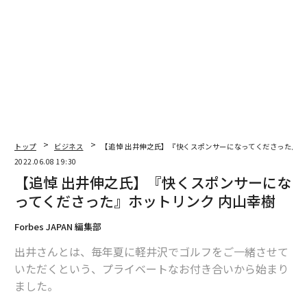
関係する西洋的な思想
その背景には、宗教的なものが色濃くあるようだ。知能
という特有な能力をもった人間は神によって創られた、
という神からの啓示に基づく信仰によると、人が作り上
げたAI（人工知能）が飛躍的な進歩を遂げ機械が人を超
越するということは、神の冒瀆に他ならないという解釈
になるのだろう。
トップ
ビジネス
【追悼 出井伸之氏】『快くスポンサーになってくださった』ホ
2022.06.08 19:30
【追悼 出井伸之氏】『快くスポンサーにな
日本は欧米と宗教的思想がまた異なるので、神の冒瀆と
ってくださった』ホットリンク 内山幸樹
いう感覚がわかりにくいかもしれない。しかしこれは、
日本が得意とする人型ロボットに、同じような嫌悪感を
Forbes JAPAN 編集部
欧米人が抱くこととも似ている。
出井さんとは、毎年夏に軽井沢でゴルフをご一緒させて
もしかしたら、今年からヨーロッパで施行されたGDPR
いただくという、プライベートなお付き合いから始まり
（一般データ保護規則）も、そういった宗教的な牽制が
ました。
関係が関係することも考えられるのではないかと思って