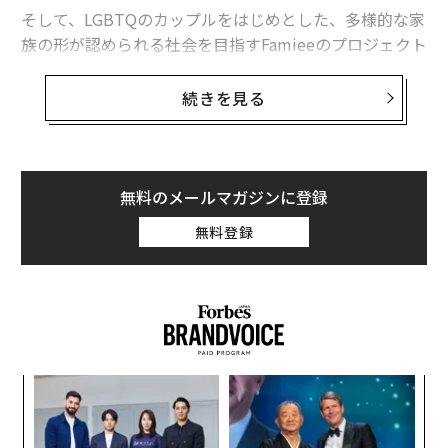
いる。
そして、LGBTQのカップルをはじめとした、多様的な家
族の形が認められる社会を目指すFamieeのプロジェクト
実は、悲観論者はヨーロッパ人が多いことも注目すべき
がまだ構想でしかない段階でご相談させていただいた際
点だ。
に、普段から日本社会のダイバーシティ推進に対して
続きを見る
も、様々な支援をしていらっしゃった出井さんは、快く
この楽観論・悲観論は、日本ではあまり議論されていな
Founding Sponsorになってくださり、これまでさまざ
い。ある意味傍観者だ。もしかしたら西洋的な宗教思想
まなアドバイスやご支援をしていただきました。
が強いということをどこかで悟っているのではないだろ
無料のメールマガジンに登録
うか。
出井さんがしてくださった事に対して心から感謝すると
無料登録
共に、いただいた御恩に報いるためにも、出井さんの意
シンギュラリティは本当に来るのか
思を受け継ぎ、日本が、そして世界がよりよくなるよう
に、人生をかけて真摯に取り組むことを心に誓いたいと
世の中は、そんなにシンプルで簡単にはいかない。
思います。
ムーアの法則にあるように、これから先も指数関数的に
出井さんのご冥福を、心よりお祈りいたします。
内
進化し続けこのまま有効だと確実に保証することはでき
グ
ない。むしろ、特異点に近づくにつれこれまでの法則の
実
文＝ホットリンク 代表取締役グループCEO 内山幸樹
「
通りにいかなくなっているのではないか。シンギュラリ
全