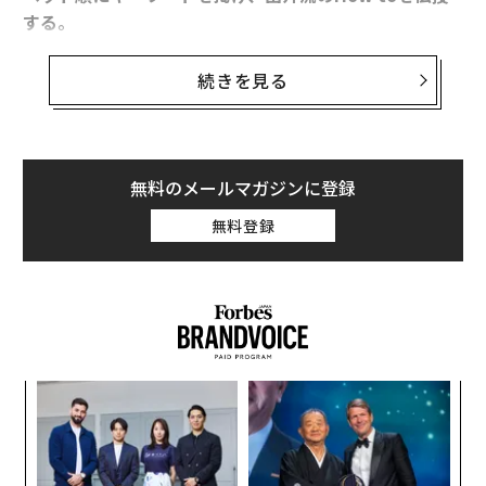
する。
今回は、
Utopia（理想郷）について（以下、出井伸之
続きを見る
氏談）。
技術の進化によりAIが発達すると、2045年あたりに人間
無料のメールマガジンに登録
の知能を超え、社会や生活が大きく変容するという予測
無料登録
「シンギュラリティ」（技術的特異点）が唱えられて、
40年近くが経とうとしている。
2000年に入り未来学者のレイ・カーツワイルは、人間が
働かない楽な新しい社会がくるという楽観的な観測をお
こなった。エクスポネンシャル的に世の中は発展し変化
するという。
内
グ
実
AIが人間の知能を超える、その先にある世界はどんなも
「
全
3
のなのだろうか。現在、その見方は大きく3つに分かれ