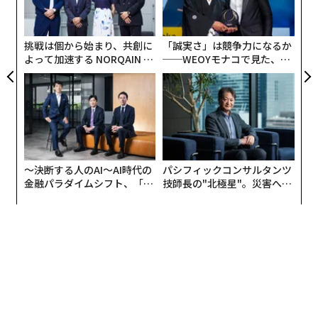
3
ティは、進化が永遠に続くという法則が元になってい
C
る。もちろん法則の理論上は、テクノロジーは進化す
る
2026年9月号発売中
挑戦は個から始まり、共創に
「誠実さ」は競争力になるか
る。
よって加速する NORQAIN JA
──WEOYモナコで見た、く
PAN 特別座談会
ら寿司の経営哲学
AIの技術は、この数年で指数関数的にさらに進歩する。
最新号の購入はこちらから
では50年後100年後はどうなっているのか。それは誰に
も想像つかない。
メンバーシップに登録する
本当に理論上進化し続け、悲観論にあるような社会が訪
〜決断する人のAI〜AI時代の
パシフィックコンサルタンツ
れるのであれば、人間はそのことを真剣に考え議論して
金融パラダイムシフト、「超
技師長の"北極星"。災害への
いかなければならない。それにしても、悲観論も楽観論
個別化」の核心 【MUFG×ウ
無力感を乗り越え見つけた、
もしっくりこない。どうも両極端すぎるのではないかと
ェルスナビ×PwC】
防災一筋20年の答え
関連記事
思ってしまう。
元ソニーCEO、クオンタムリープの出井伸之氏逝去
日本はこれからどう世界に臨むべ
次ページ ＞
【追悼 出井伸之氏】『時代の先端を走っていた』リンクタイズ 高野 真
きか
【追悼 出井伸之氏】『誠に残念に思う』エアウィーヴ 高岡本州