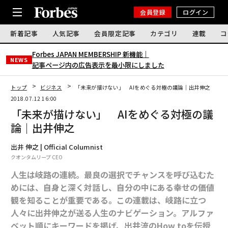
会員登録
ログイン
新着記事
人気記事
会員限定記事
カテゴリ
連載
コ
Forbes JAPAN MEMBERSHIP 新機能｜
NEWS
記事ページ内の広告表示を最小限にしました
トップ
ビジネス
「未来が描けない」 AIをめぐる対極の議論｜出井伸之
2018.07.12 16:00
「未来が描けない」 AIをめぐる対極の議
論｜出井伸之
出井 伸之 | Official Columnist
クオンタムリープ CEO
人生は岐路の連続。最良の選択でチャンスを呼び込むた
めには、自身と深く対話し、自分の中にある幸せの価値
観を知ることが重要である。この連載は、岐路に立つ
人々に出井伸之が送る人生のナビゲーション。アルファ
ベット順にキーワードを掲げ、出井流のHow toを伝授