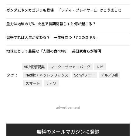
ガンダムやメカゴジラも登場 「レディ・プレイヤー1」はこう楽しむ
重力は地球の1/3、火星で長期間暮らすと何が起こる？
習得すれば人生が変わる？ 一生役立つ「7つのスキル」
地球にとって最悪な「人間の食べ物」 英研究者らが解明
VR/仮想現実
マーク・ザッカーバーグ
レビ
タグ：
Netflix / ネットフリックス
Sony/ソニー
デル／Dell
スマート
ティソ
advertisement
無料のメールマガジンに登録