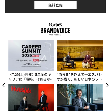
無料登録
〜
織
う
〜
T
金
個
ェ
〈7.25(土)開催〉5年後のキ
“泊まる”を超えて─エスパシ
ャリアに「戦略」はあるか。
オが描く、新しい日本のラグ
トップエグゼクティブのキャ
ジュアリー（中編）
リアに触れる1日│CAREER S
UMMIT 2026