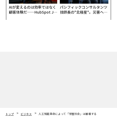
AIが変えるのは効率ではなく
パシフィックコンサルタンツ
顧客体験だ──HubSpot Ja
技師長の"北極星"。災害への
panが語る「Grow Better」
無力感を乗り越え見つけた、
な組織のつくり方
防災一筋20年の答え
トップ
ビジネス
人工知能革命によって「学歴社会」は崩壊する
2018.06.11 08:00
人工知能革命によって「学歴社会」は崩壊
する
田坂 広志 | Contributor
著者フォロー
記事を保存