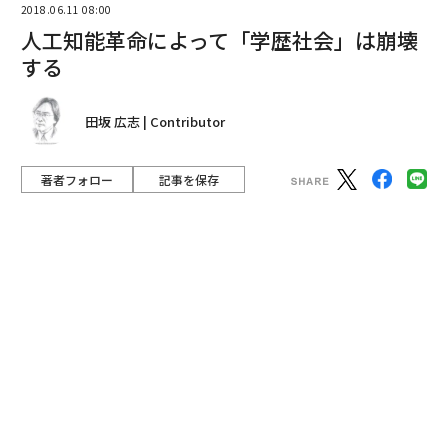
Panchenko Vladimir / Shutterstock.com
一昨年、東京の税理士会から、次のような講演依頼を受
け、驚きを覚えるとともに、感銘を受けた。
advertisement
「これからやってくる人工知能革命によって、我々の業
界の仕事は、10年以内に、半分が不要になると思ってい
ます。そのときに備え、いま、我々税理士が、どのよう
な能力を身につけておかなければならないか、教えて頂
きたい」
筆者に対する講演依頼は、未来予測、情報革命、知識社
会、企業経営、働き方、生き方など、様々なテーマでの
依頼があるが、これほど切実な危機意識で講演を依頼し
てくる例は、決して多くない。それが、驚きを覚えた理