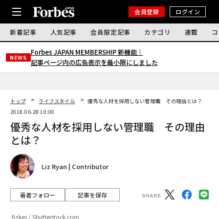
会員登録
ログイン
新着記事
人気記事
会員限定記事
カテゴリ
連載
コ
Forbes JAPAN MEMBERSHIP 新機能｜
NEWS
記事ページ内の広告表示を最小限にしました
トップ
ライフスタイル
優秀な人材を採用しない管理職 その理由とは？
2018.06.28 10:00
優秀な人材を採用しない管理職 その理由
とは？
Liz Ryan | Contributor
著者フォロー
記事を保存
fizkes / Shutterstock.com