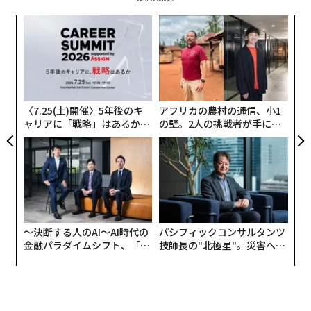
〜
織
う
A
T
顧客
pa
な
〈7.25(土)開催〉5年後のキ
アフリカの農村の通信、小1
ャリアに「戦略」はあるか。
の壁。2人の挑戦者が手にし
トップエグゼクティブのキャ
た「次なる武器」
リアに触れる1日│CAREER S
UMMIT 2026
〜決断する人のAI〜AI時代の
パシフィックコンサルタンツ
金融パラダイムシフト、「超
技師長の"北極星"。災害への
個別化」の核心 【MUFG×ウ
無力感を乗り越え見つけた、
ェルスナビ×PwC】
防災一筋20年の答え
編集＝遠藤宗生