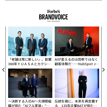
内
グ
実
“
全
シ
グ
「老舗は常に新しい」。創業
AIが変えるのは効率ではなく
360年ＹＵＡＳＡとカクシン
顧客体験だ──HubSpot Ja
CEO田尻望が語る、AIを超え
panが語る「Grow Better」
る人の価値
な組織のつくり方
〜決断する人のAI〜大規模組
伝統を礎に、未来を再定義す
織が挑む「AIフル実装」“使
る 125年企業BATが挑むス