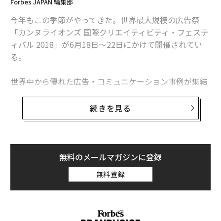
Forbes JAPAN 編集部
今年もこの季節がやってきた。世界最大規模の広告祭
「カンヌライオンズ 国際クリエイティビティ・フェステ
ィバル 2018」が6月18日〜22日にかけて開催されてい
る。
世界中から優れた広告・コミュニケーション事例が集結
する同イベント。海外のクリティブな企業が数多く登壇
する中、登壇者の欄に目を引くものがあった。EXILEを
続きを見る
筆頭に、三代目J Soul Brothers from EXILE TRIBEなどE
XILE TRIBEが所属するLDH JAPAN（以下、LDH）がカン
ヌライオンズに登壇するという。
無料のメールマガジンに登録
それに加え、これまでオリバー・ストーンやファレル・
無料登録
ウィリアムスなどが登壇してきたシアター・リュミエー
ルでのセッションにLDHが日本人アーティストとして初
めて抜擢。