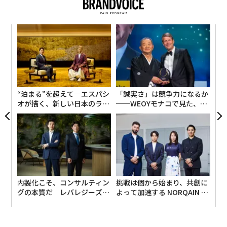
6月21日、2000人規模のステージで“The Japanese Mod
el Changing Global Brands”をテーマに、LDH WORLD
「
チーフクリエイティブオフィサー EXILE HIROを始め、 V
変え
3
ERBAL、Afrojack、そしてBeats Electronics President L
FE
C
A
uke Woodが登壇し、LDHの独自モデルの秘密について
0年
る
顧客
明かす。
pa
な
“泊まる”を超えて─エスパシ
「誠実さ」は競争力になるか
LDHについて、日本ではまだ「芸能事務所」だと思って
オが描く、新しい日本のラグ
──WEOYモナコで見た、く
いる人が多い。そうした中、なぜ今回カンヌライオンズ
ジュアリー（中編）
ら寿司の経営哲学
はLDHのエンターテイメントに注目したのか。セッショ
ンのモデレーターを務めるブルーカレント・ジャパンの
代表取締役社長 本田哲也にその理由を聞いた。
内製化こそ、コンサルティン
挑戦は個から始まり、共創に
グの本質だ レバレジーズが
よって加速する NORQAIN JA
実践する、次世代ファームの
PAN 特別座談会
全貌