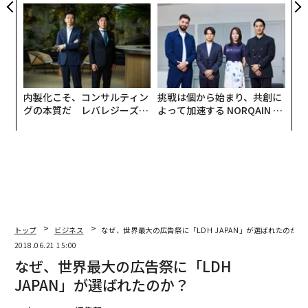
ジュアリー（中編）
ら寿司の経営哲学
内製化こそ、コンサルティン
挑戦は個から始まり、共創に
グの本質だ レバレジーズが
よって加速する NORQAIN JA
実践する、次世代ファームの
PAN 特別座談会
全貌
トップ
ビジネス
なぜ、世界最大の広告祭に「LDH JAPAN」が選ばれたのか？
2018.06.21 15:00
なぜ、世界最大の広告祭に「LDH
JAPAN」が選ばれたのか？