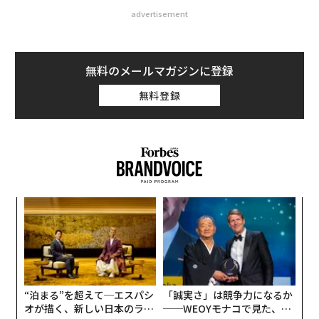
advertisement
無料のメールマガジンに登録
無料登録
「
変え
3
FE
C
A
0年
る
顧客
pa
な
“泊まる”を超えて─エスパシ
「誠実さ」は競争力になるか
オが描く、新しい日本のラグ
──WEOYモナコで見た、く