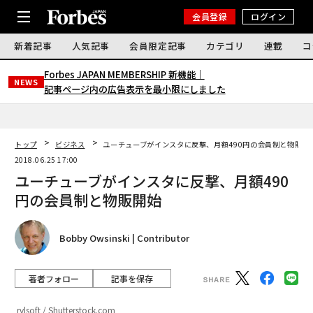
会員登録
ログイン
新着記事
人気記事
会員限定記事
カテゴリ
連載
コ
Forbes JAPAN MEMBERSHIP 新機能｜
NEWS
記事ページ内の広告表示を最小限にしました
トップ
ビジネス
ユーチューブがインスタに反撃、月額490円の会員制と物販開
2018.06.25 17:00
ユーチューブがインスタに反撃、月額490
円の会員制と物販開始
Bobby Owsinski | Contributor
著者フォロー
記事を保存
rvlsoft / Shutterstock.com