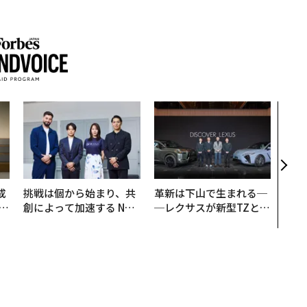
アフ
小1
手に
成
挑戦は個から始まり、共
革新は下山で生まれる─
創によって加速する NOR
─レクサスが新型TZとE
る
QAIN JAPAN 特別座談会
Sに込めた「DISCOVE
R」の哲学