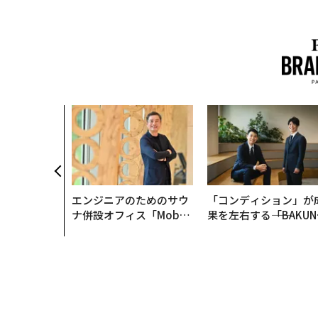
エンジニアのためのサウ
「コンディション」が
ナ併設オフィス「Mobiu
果を左右する――「BAKUN
s Park」がオープン──
E」のTENTIALが支え
タマディックが健康経営
「挑戦者の明日」
を徹底する理由