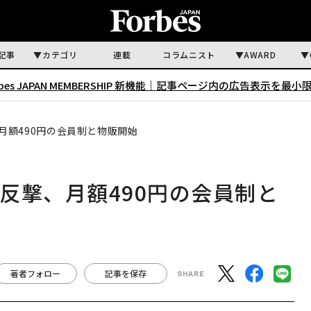
記事
カテゴリ
連載
コラムニスト
AWARD
rbes JAPAN MEMBERSHIP 新機能｜
記事ページ内の広告表示を最小
月額490円の会員制と物販開始
反撃、月額490円の会員制と
著者フォロー
記事を保存