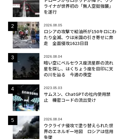
ライナが世界初の「無人空挺強襲」
を遂行
2026.08.05
ロシアの攻撃で給油所が150キロにわ
たり全滅、ウは米国の引き寄せに奔
走 全面侵攻1623日目
2026.08.04
暗い空にペルセウス座流星群の流れ
星を探し、はくちょう座を目印に天
の川を辿る 今週の夜空
2023.05.03
サムスン、ChatGPTの社内使用禁
止 機密コードの流出受け
2026.08.04
ウクライナ侵攻で塗り替えられた世
界のエネルギー地図 ロシアは信用
失墜