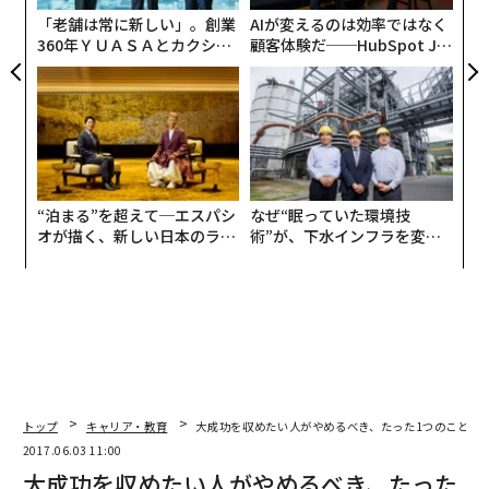
「老舗は常に新しい」。創業
AIが変えるのは効率ではなく
360年ＹＵＡＳＡとカクシン
顧客体験だ──HubSpot Ja
CEO田尻望が語る、AIを超え
panが語る「Grow Better」
る人の価値
な組織のつくり方
“泊まる”を超えて─エスパシ
なぜ“眠っていた環境技
オが描く、新しい日本のラグ
術”が、下水インフラを変え
ジュアリー（中編）
たのか──産総研×月島JFE
アクアソリューションの10年
トップ
キャリア・教育
大成功を収めたい人がやめるべき、たった1つのこと
2017.06.03 11:00
大成功を収めたい人がやめるべき、たった