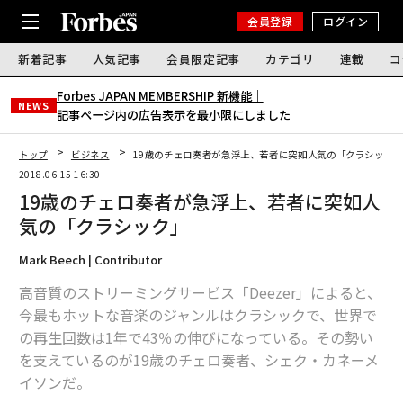
会員登録
ログイン
新着記事
人気記事
会員限定記事
カテゴリ
連載
コ
Forbes JAPAN MEMBERSHIP 新機能｜
NEWS
記事ページ内の広告表示を最小限にしました
トップ
ビジネス
19歳のチェロ奏者が急浮上、若者に突如人気の「クラシック
2018.06.15 16:30
19歳のチェロ奏者が急浮上、若者に突如人
気の「クラシック」
Mark Beech | Contributor
高音質のストリーミングサービス「Deezer」によると、
今最もホットな音楽のジャンルはクラシックで、世界で
の再生回数は1年で43％の伸びになっている。その勢い
を支えているのが19歳のチェロ奏者、シェク・カネーメ
イソンだ。