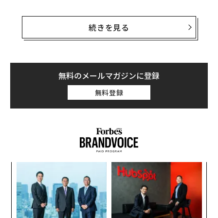
5月の英国ロイヤルウェディングで演奏した彼のデビュ
ーアルバム「インスピレーション」は米国のiTunesの総
続きを見る
合アルバム・チャートで1位を獲得。シェクは6月13日に
発表されたイギリスの音楽賞「クラシック・ブリット・
アワード」でも、2部門の栄冠に輝いた。
無料のメールマガジンに登録
「シェクがカバーした楽曲『ハレルヤ』の再生回数はロ
無料登録
イヤルウェディング以降に177％の上昇となった。クラ
シック分野では『Calm Piano』と題されたプレイリスト
も人気になっており、リスナーの約22％近くを18歳から
25歳の世代が占めている」とDeezerのコンテンツ担当の
Chris Baughenは述べている。
ア
の
た
“
シ
グ