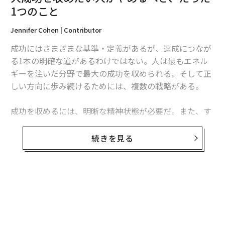
1つのこと
編集＝上田裕資
Jennifer Cohen | Contributor
成功にはさまざまな基準・定義があるが、達成につなが
る1本の明確な道があるわけではない。人は最もエネル
2026年9月号発売中
ギーを注いだ分野で最大の成功を収められる。そして正
しい方向に歩み続けるためには、複数の戦略がある。
最新号の購入はこちらから
成功を収めるには、明晰な精神状態が必要だ。また、す
でに成功を収めた人を周りに集め、指導してもらった
メンバーシップに登録する
り、士気を向上させてもらったりすることも重要だ。前
続きを見る
向きに考え、目標を設定し、達成のために明確な段階を
踏むことで、目的に向けて確実に進歩することができ
る。
関連記事
だが精神をうまく制御するための鍵となるのが、マルチ
大成功を収めたい人がやめるべき、たった1つのこと
タスクの制限だ。複数の作業を同時にではなく順番に行
うことで仕事の質が向上し、各タスクにかかる時間が削