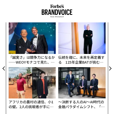
減される。
なく
な
Ja
術
er」
た
革
ア
ク
た「
「誠実さ」は競争力になるか
伝統を礎に、未来を再定義す
──WEOYモナコで見た、く
る 125年企業BATが挑むス
ら寿司の経営哲学
モークレスな未来
アフリカの農村の通信、小1
〜決断する人のAI〜AI時代の
の壁。2人の挑戦者が手にし
金融パラダイムシフト、「超
た「次なる武器」
個別化」の核心 【MUFG×ウ