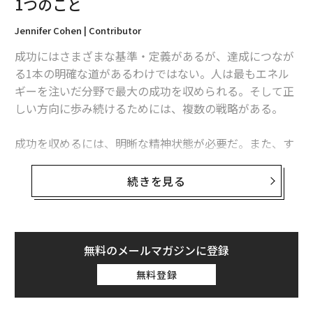
1つのこと
Jennifer Cohen | Contributor
成功にはさまざまな基準・定義があるが、達成につなが
る1本の明確な道があるわけではない。人は最もエネル
ギーを注いだ分野で最大の成功を収められる。そして正
しい方向に歩み続けるためには、複数の戦略がある。
成功を収めるには、明晰な精神状態が必要だ。また、す
でに成功を収めた人を周りに集め、指導してもらった
り、士気を向上させてもらったりすることも重要だ。前
続きを見る
向きに考え、目標を設定し、達成のために明確な段階を
踏むことで、目的に向けて確実に進歩することができ
る。
無料のメールマガジンに登録
だが精神をうまく制御するための鍵となるのが、マルチ
無料登録
タスクの制限だ。複数の作業を同時にではなく順番に行
うことで仕事の質が向上し、各タスクにかかる時間が削