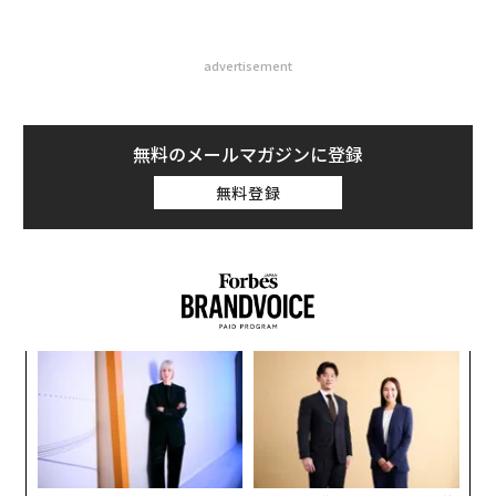
advertisement
無料のメールマガジンに登録
無料登録
るか
ア
、く
の
た
「
左右
T
日