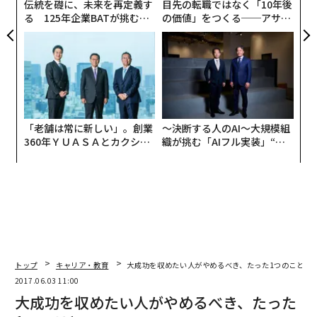
伝統を礎に、未来を再定義す
目先の転職ではなく「10年後
る 125年企業BATが挑むス
の価値」をつくる──アサイ
モークレスな未来
ンの長期伴走型支援とは
「老舗は常に新しい」。創業
〜決断する人のAI〜大規模組
360年ＹＵＡＳＡとカクシン
織が挑む「AIフル実装」“使
CEO田尻望が語る、AIを超え
う”企業から“動く”企業へ【N
る人の価値
TTドコモビジネス×PwC】
トップ
キャリア・教育
大成功を収めたい人がやめるべき、たった1つのこと
2017.06.03 11:00
大成功を収めたい人がやめるべき、たった