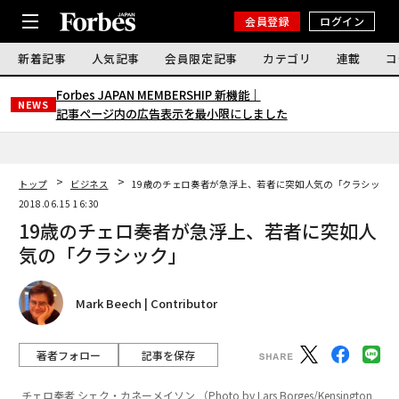
会員登録
ログイン
新着記事
人気記事
会員限定記事
カテゴリ
連載
コ
Forbes JAPAN MEMBERSHIP 新機能｜
NEWS
記事ページ内の広告表示を最小限にしました
トップ
ビジネス
19歳のチェロ奏者が急浮上、若者に突如人気の「クラシック
2018.06.15 16:30
19歳のチェロ奏者が急浮上、若者に突如人
気の「クラシック」
Mark Beech | Contributor
著者フォロー
記事を保存
チェロ奏者 シェク・カネーメイソン （Photo by Lars Borges/Kensington