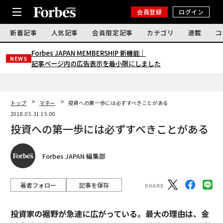
会員登録
ログイン
新着記事
人気記事
会員限定記事
カテゴリ
連載
コ
Forbes JAPAN MEMBERSHIP 新機能｜
NEWS
記事ページ内の広告表示を最小限にしました
トップ
マネー
投資への第一歩には必ずすべきことがある
2018.05.31 15:00
投資への第一歩には必ずすべきことがある
Forbes JAPAN 編集部
著者フォロー
記事を保存
投資家の裾野が急速に広がっている。最大の理由は、金