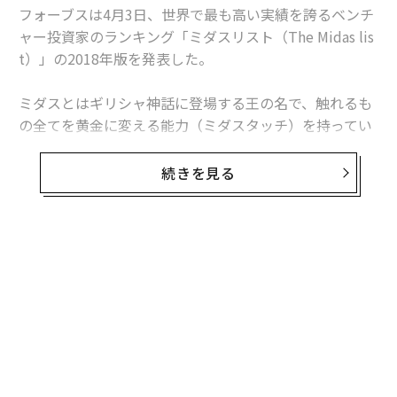
フォーブスは4月3日、世界で最も高い実績を誇るベンチ
ャー投資家のランキング「ミダスリスト（The Midas lis
t）」の2018年版を発表した。
ミダスとはギリシャ神話に登場する王の名で、触れるも
の全てを黄金に変える能力（ミダスタッチ）を持ってい
たことで知られている。本ランキングの選考はフォーブ
スとトゥルー・ブリッジ・パートナーズが共同で行い、
続きを見る
世界最高の投資実績をあげた人物を毎年100名選んでい
る。
今年で17回目を迎えたミダスリストでは、史上初めて中
無料のメールマガジンに登録
国のベンチャーキャピタリストがトップに立った。
無料登録