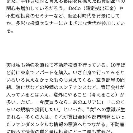
また、手軽さの対と言える長期を見据えた投資商品への
関心も増加しているだろう。iDeCo（確定拠出年金）や
不動産投資のセミナーなど、低金利時代を背景にして
か、多彩な投資セミナーにさまざまな世代が参加してい
る。
実は私も勉強を兼ねて不動産投資を行っている。10年ほ
ど前に東京でアパートを購入。いざ自身で行ってみると
いろいろ見えなかったものも見えてくる。空き部屋の問
題、消化器などの設備のメンテナンスなど、管理会社が
入っているとはいえ、意外にやること（考えること）が
多い。ただ、「今度買うなら、あのエリアに」「このく
らいの規模で投資したい」といった、“次”への意識が生
まれる。多くの人は、それが貸出金利や都市開発といっ
たファンダメンタルな情報の積算へとつながる。不動産
に限らず情報の質と量は投資にとって最も重要だ。