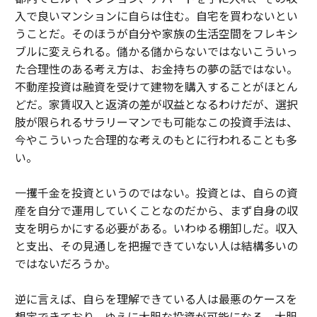
入で良いマンションに自らは住む。自宅を買わないとい
うことだ。そのほうが自分や家族の生活空間をフレキシ
ブルに変えられる。儲かる儲からないではないこういっ
た合理性のある考え方は、お金持ちの夢の話ではない。
不動産投資は融資を受けて建物を購入することがほとん
どだ。家賃収入と返済の差が収益となるわけだが、選択
肢が限られるサラリーマンでも可能なこの投資手法は、
今やこういった合理的な考えのもとに行われることも多
い。
一攫千金を投資というのではない。投資とは、自らの資
産を自分で運用していくことなのだから、まず自身の収
支を明らかにする必要がある。いわゆる棚卸しだ。収入
と支出、その見通しを把握できていない人は結構多いの
ではないだろうか。
逆に言えば、自らを理解できている人は最悪のケースを
想定できており、ゆえに大胆な投資が可能になる。大胆