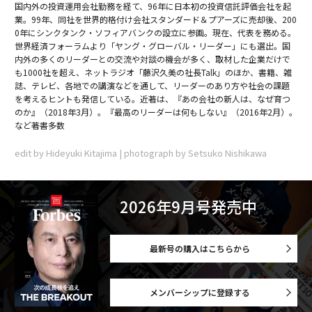
国内外の投資運用会社勤務を経て、96年に日本初の投資信託評価会社を起
業。99年、同社を世界的格付け会社スタンダード＆プアーズに売却後、200
0年にシンクタンク・ソフィアバンクの設立に参画。現在、代表を務める。
世界経済フォーラムより「ヤング・グローバル・リーダー」にも選出。国
内外の多くのリーダーとの交流や対談の機会が多く、取材した企業だけで
も1000社を超え、ネットラジオ「藤沢久美の社長Talk」のほか、書籍、雑
誌、テレビ、各地での講演などを通して、リーダーのあり方や社会の課題
を考えるヒントも発信している。近著は、『あの会社の新人は、なぜ育つ
のか』（2018年3月）。『最高のリーダーは何もしない』（2016年2月）。
など著書多数
edit by Hideyuki Kitajima | photograph by Setsuko Nishikawa
2026年9月号発売中
最新号の購入はこちらから
メンバーシップに登録する