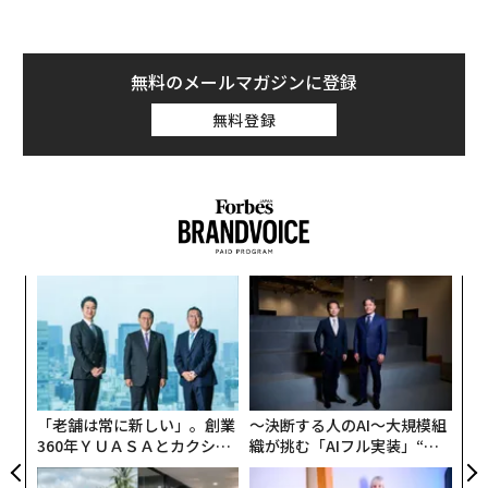
無料のメールマガジンに登録
無料登録
“
オ
ジ
内
グ
実
全
「老舗は常に新しい」。創業
〜決断する人のAI〜大規模組
360年ＹＵＡＳＡとカクシン
織が挑む「AIフル実装」“使
CEO田尻望が語る、AIを超え
う”企業から“動く”企業へ【N
る人の価値
TTドコモビジネス×PwC】