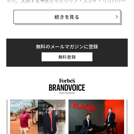
った。入院する予定だったクリア・スカイ・リカバリー
の医長によると、「16日午前に入院の予定だったが、来
なかった。同日のうちに、亡くなったとの連絡があっ
続きを見る
た」という。
何十年も前から薬物依存の問題に苦しんでいたメロン
は、実験的な治療を受けるため、今年に入り何度もメキ
無料のメールマガジンに登録
シコを訪れていた。米国では使用が認められていない、
無料登録
幻覚を起こす特性を持ったイボガインによる治療に引か
れていたのだ。
〜
織
う
〈7
T
ャ
ト