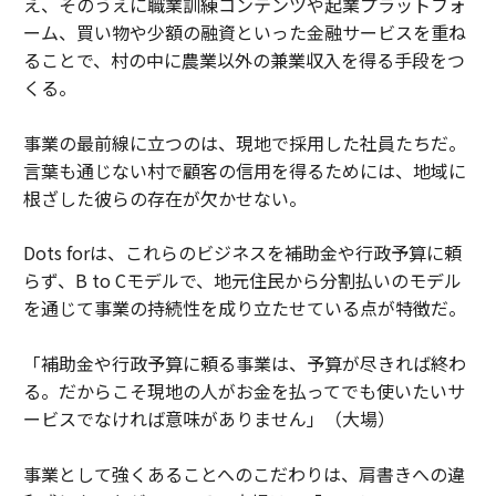
え、そのうえに職業訓練コンテンツや起業プラットフォ
ーム、買い物や少額の融資といった金融サービスを重ね
ることで、村の中に農業以外の兼業収入を得る手段をつ
くる。
事業の最前線に立つのは、現地で採用した社員たちだ。
言葉も通じない村で顧客の信用を得るためには、地域に
根ざした彼らの存在が欠かせない。
Dots forは、これらのビジネスを補助金や行政予算に頼
らず、B to Cモデルで、地元住民から分割払いのモデル
を通じて事業の持続性を成り立たせている点が特徴だ。
「補助金や行政予算に頼る事業は、予算が尽きれば終わ
る。だからこそ現地の人がお金を払ってでも使いたいサ
ービスでなければ意味がありません」（大場）
事業として強くあることへのこだわりは、肩書きへの違