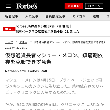
会員登録
ログイン
新着記事
人気記事
会員限定記事
カテゴリ
連載
コ
Forbes JAPAN MEMBERSHIP 新機能｜
NEWS
記事ページ内の広告表示を最小限にしました
トップ
マネー
仮想通貨長者マシュー・メロン、鎮痛剤依存を克服できず急逝
2018.04.20 17:30
仮想通貨長者マシュー・メロン、鎮痛剤依
存を克服できず急逝
Nathan Vardi | Forbes Staff
マシュー・メロンは4月15日、プライベートジェッで再
びメキシコのカンクンに降り立った。薬物依存症のリハ
ビリ・クリニックに入院するためだった。
だが、54歳の財閥の御曹司は、クリニックには現れなか