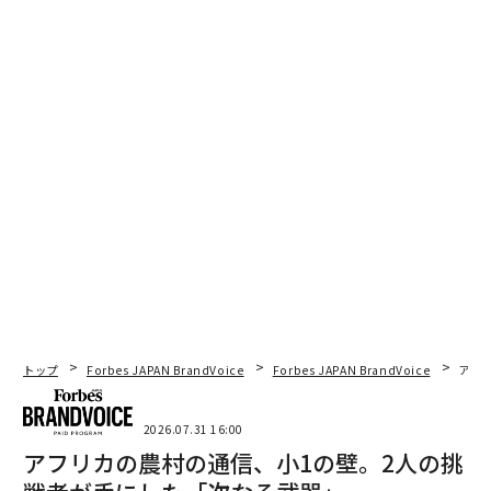
トップ
Forbes JAPAN BrandVoice
Forbes JAPAN BrandVoice
アフ
2026.07.31 16:00
アフリカの農村の通信、小1の壁。2人の挑