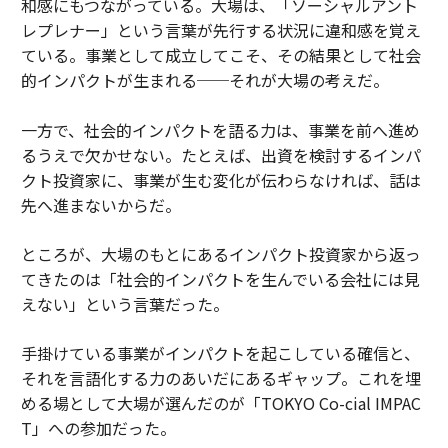
和感にもつながっている。大場は、「ソーシャルアント
レプレナー」という言葉が先行する状況に違和感を覚え
ている。事業として成立してこそ、その結果として社会
的インパクトが生まれる──それが大場の考えだ。
一方で、社会的インパクトを語る力は、事業を前へ進め
るうえで欠かせない。たとえば、出資を検討するインパ
クト投資家に、事業が生む変化が伝わらなければ、話は
先へ進まないからだ。
ところが、大場のもとにあるインパクト投資家から返っ
てきたのは「社会的インパクトを生んでいる会社には見
えない」という言葉だった。
手掛けている事業がインパクトを起こしている確信と、
それを言語化する力のあいだにあるギャップ。これを埋
める場として大場が選んだのが「TOKYO Co-cial IMPAC
T」への参加だった。