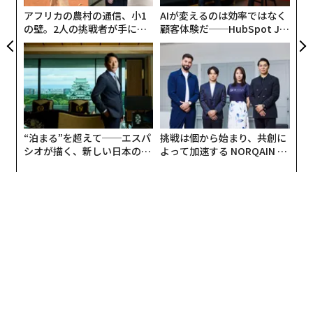
リア
アフリカの農村の通信、小1
AIが変えるのは効率ではなく
UM
の壁。2人の挑戦者が手にし
顧客体験だ──HubSpot Ja
た「次なる武器」
panが語る「Grow Better」
な組織のつくり方
“泊まる”を超えて──エスパ
挑戦は個から始まり、共創に
シオが描く、新しい日本のラ
よって加速する NORQAIN JA
グジュアリー（前編）
PAN 特別座談会
編集＝木内涼子