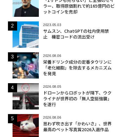
ラー、取得原価割れで約165億円のビ
ットコインを売却
2023.05.03
サムスン、ChatGPTの社内使用禁
止 機密コードの流出受け
2026.08.06
栄養ドリンク成分の定番タウリンに
「老化細胞」を除去するメカニズム
を発見
2026.08.05
ドローンからロボットが降下、ウク
ライナが世界初の「無人空挺強襲」
を遂行
2026.08.06
思わず吹き出す「かわいさ」、世界
最高のペット写真賞2026入選作品