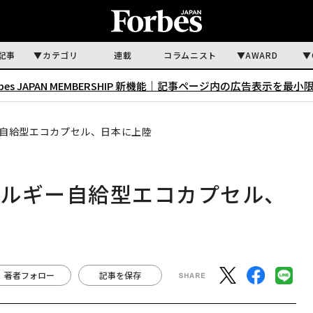
記事
カテゴリ
連載
コラムニスト
AWARD
rbes JAPAN MEMBERSHIP 新機能｜
記事ページ内の広告表示を最小
自給型エコカプセル、日本に上陸
ネルギー自給型エコカプセル、
著者フォロー
記事を保存