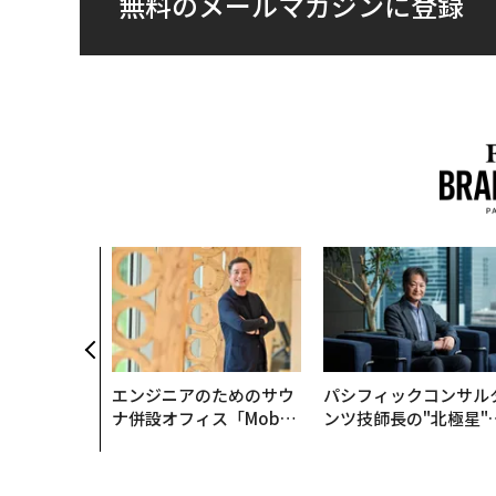
無料のメールマガジンに登録
エンジニアのためのサウ
パシフィックコンサル
ナ併設オフィス「Mobiu
ンツ技師長の"北極星"
s Park」がオープン──
災害への無力感を乗り
タマディックが健康経営
え見つけた、防災一筋2
を徹底する理由
年の答え