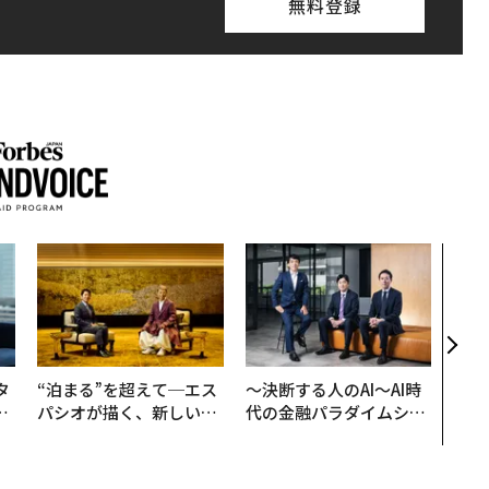
無料登録
なぜ
術”
変え
月島
ショ
タ
“泊まる”を超えて─エス
〜決断する人のAI〜AI時
。
パシオが描く、新しい日
代の金融パラダイムシフ
越
本のラグジュアリー（中
ト、「超個別化」の核心
0
編）
【MUFG×ウェルスナビ
×PwC】