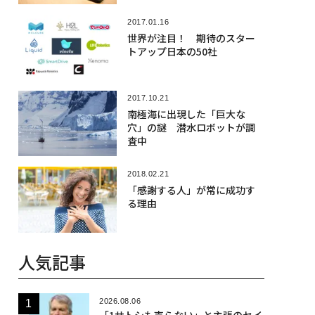
2017.01.16
世界が注目！ 期待のスター
トアップ日本の50社
2017.10.21
南極海に出現した「巨大な
穴」の謎 潜水ロボットが調
査中
2018.02.21
「感謝する人」が常に成功す
る理由
人気記事
2026.08.06
「1サトシも売らない」と主張のセイ