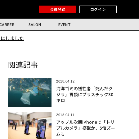
会員登録
ログイン
CAREER
SALON
EVENT
限にしました
関連記事
2018.04.12
海洋ゴミの犠牲者「死んだク
ジラ」胃袋にプラスチック30
キロ
2018.04.11
アップル次期iPhoneで「トリ
プルカメラ」搭載か、5倍ズー
ムも