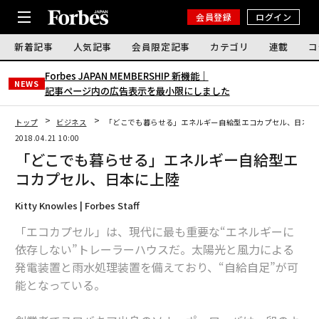
会員登録
ログイン
新着記事
人気記事
会員限定記事
カテゴリ
連載
コ
Forbes JAPAN MEMBERSHIP 新機能｜
NEWS
記事ページ内の広告表示を最小限にしました
トップ
ビジネス
「どこでも暮らせる」エネルギー自給型エコカプセル、日本に
2018.04.21 10:00
「どこでも暮らせる」エネルギー自給型エ
コカプセル、日本に上陸
Kitty Knowles | Forbes Staff
「エコカプセル」は、現代に最も重要な“エネルギーに
依存しない”トレーラーハウスだ。太陽光と風力による
発電装置と雨水処理装置を備えており、“自給自足”が可
能となっている。