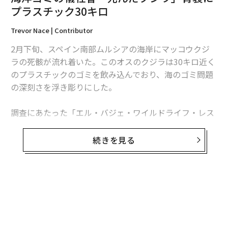
プラスチック30キロ
Trevor Nace | Contributor
2月下旬、スペイン南部ムルシアの海岸にマッコウクジ
ラの死骸が流れ着いた。このオスのクジラは30キロ近く
編集＝木内涼子
のプラスチックのゴミを飲み込んでおり、海のゴミ問題
の深刻さを浮き彫りにした。
2026年9月号発売中
調査にあたった「エル・バジェ・ワイルドライフ・レス
キューセンター」によると、このマッコウクジラは、ゴ
ミを飲み込んだことで胃がショック状態に陥り死に至っ
最新号の購入はこちらから
続きを見る
たという。胃袋の中からはビニール袋やネット、ロー
プ、さらに燃料などを入れるポリ容器まで出てきたとい
メンバーシップに登録する
う。
専門家によるとクジラはプラスチックを排泄することが
できず、バクテリアへの感染が原因で腹膜炎を起こして
いた。