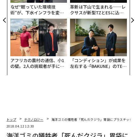
なぜ“眠っていた環境技
革新は下山で生まれる──レ
術”が、下水インフラを変え
クサスが新型TZとESに込め
たのか──産総研×月島JFE
た「DISCOVER」の哲学
アクアソリューションの10年
アフリカの農村の通信、小1
「コンディション」が成果を
の壁。2人の挑戦者が手にし
左右する――「BAKUNE」のTEN
た「次なる武器」
TIALが支える「挑戦者の明
日」
トップ
テクノロジー
海洋ゴミの犠牲者「死んだクジラ」胃袋にプラスチック30
2018.04.12 12:30
海洋ゴミの犠牲者「死んだクジラ」胃袋に