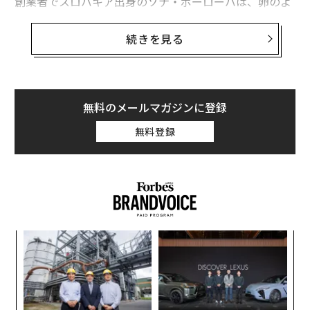
創業者でスロバキア出身のソナ・ポーローバは、卵のよ
うなエコカプセルの形が特に気に入っているという。一
方、世界中の人たちの想像力をかき立てるのは、そのデ
続きを見る
ザインだけではない。真の心の安らぎを見つけられる場
所、人が他に誰もいないようなワクワクするような場所
で暮らせるというエコカプセルの可能性だ。
無料のメールマガジンに登録
フットプリントを残さず暮らす
無料登録
スロバキアの首都ブラチスラバに拠点を置くデザイン事
務所、ナイスアーキテクツ（現社名ナイス＆ワイズ）を
共同で立ち上げたポーローバは、卵型のデザインを取り
入れた住宅のコンセプトをコンペティションに出品。受
賞は逃したものの、そのユニークなアイデアに引かれた
創業
A
人たちの後押しを受け、エコカプセルの開発を進めるこ
シン
顧客
とを決断した。
超え
pa
“
な
シ
グ