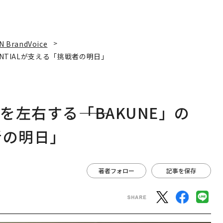
N BrandVoice
ENTIALが支える「挑戦者の明日」
左右する――「BAKUNE」の
者の明日」
著者フォロー
記事を保存