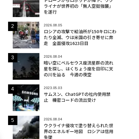
ライナが世界初の「無人空挺強襲」
を遂行
2026.08.05
ロシアの攻撃で給油所が150キロにわ
たり全滅、ウは米国の引き寄せに奔
走 全面侵攻1623日目
2026.08.04
暗い空にペルセウス座流星群の流れ
星を探し、はくちょう座を目印に天
の川を辿る 今週の夜空
2023.05.03
サムスン、ChatGPTの社内使用禁
止 機密コードの流出受け
2026.08.04
ウクライナ侵攻で塗り替えられた世
界のエネルギー地図 ロシアは信用
失墜