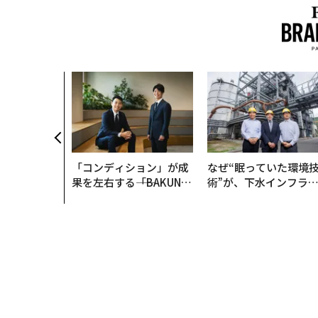
「コンディション」が成
なぜ“眠っていた環境
果を左右する――「BAKUN
術”が、下水インフラ
E」のTENTIALが支える
変えたのか──産総研
「挑戦者の明日」
月島JFEアクアソリュ
ションの10年