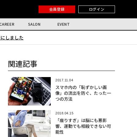
会員登録
ログイン
CAREER
SALON
EVENT
限にしました
関連記事
2017.11.04
スマホ内の「恥ずかしい画
像」の流出を防ぐ、たった一
つの方法
2018.04.15
「座りすぎ」は脳にも悪影
響、運動でも相殺できない可
能性