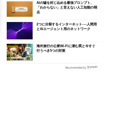
AIの嘘を封じ込める最強プロンプト、
「わからない」と言えない人工知能の弱
点
2つに分裂するインターネット──人間用
とAIエージェント用のネットワーク
海外旅行の公衆Wi-Fiに潜む罠と今すぐ
行うべき5つの対策
Recommended by