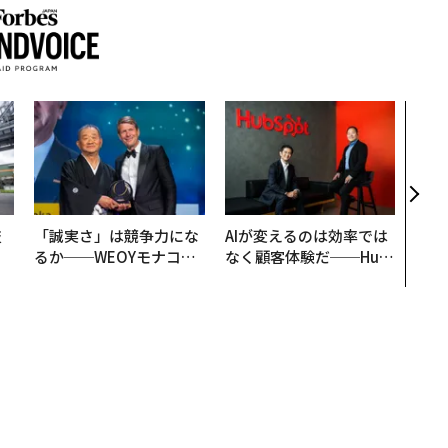
“泊
スパ
日本
（前
技
「誠実さ」は競争力にな
AIが変えるのは効率では
を
るか──WEOYモナコで
なく顧客体験だ──Hub
×
見た、くら寿司の経営哲
Spot Japanが語る「Gr
ー
学
ow Better」な組織のつ
くり方