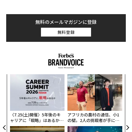
無料のメールマガジンに登録
無料登録
ンツ
目
への
の
た、
ン
─レ
〜
込め
金
個
ェ
〈7.25(土)開催〉5年後のキ
アフリカの農村の通信、小1
ャリアに「戦略」はあるか。
の壁。2人の挑戦者が手にし
トップエグゼクティブのキャ
た「次なる武器」
リアに触れる1日│CAREER S