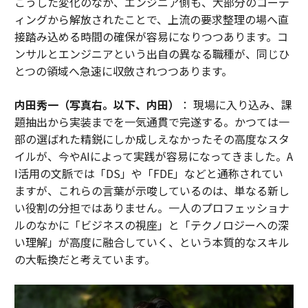
こうした変化のなか、エンジニア側も、大部分のコーデ
ィングから解放されたことで、上流の要求整理の場へ直
接踏み込める時間の確保が容易になりつつあります。コ
ンサルとエンジニアという出自の異なる職種が、同じひ
とつの領域へ急速に収斂されつつあります。
内田秀一（写真右。以下、内田）
： 現場に入り込み、課
題抽出から実装までを一気通貫で完遂する。かつては一
部の選ばれた精鋭にしか成しえなかったその高度なスタ
イルが、今やAIによって実践が容易になってきました。A
I活用の文脈では「DS」や「FDE」などと通称されてい
ますが、これらの言葉が示唆しているのは、単なる新し
い役割の分担ではありません。一人のプロフェッショナ
ルのなかに「ビジネスの視座」と「テクノロジーへの深
い理解」が高度に融合していく、という本質的なスキル
の大転換だと考えています。