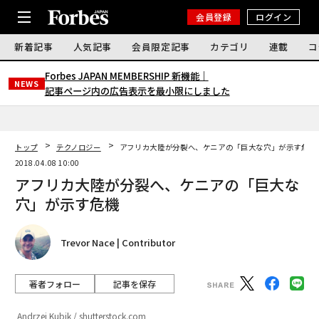
会員登録
ログイン
新着記事
人気記事
会員限定記事
カテゴリ
連載
コ
Forbes JAPAN MEMBERSHIP 新機能｜
NEWS
記事ページ内の広告表示を最小限にしました
トップ
テクノロジー
アフリカ大陸が分裂へ、ケニアの「巨大な穴」が示す危機
2018.04.08 10:00
アフリカ大陸が分裂へ、ケニアの「巨大な
穴」が示す危機
Trevor Nace | Contributor
著者フォロー
記事を保存
Andrzej Kubik / shutterstock.com