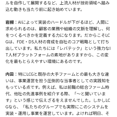
ルを自作して展開するなど、上流人材が技術領域へ踏み
込む動きも当たり前に起き始めています。
岩槻
：AIによって実装のハードルが下がるほど、人間に
求められるのは、顧客の業務や組織の文脈を理解し、何
をつくるべきかを定義する力になります。だからこそLC
Gは、FDE・DS人材の育成を自社のコア戦略として打ち
出しています。私たちには「レバテック」という強力なI
T人材プラットフォームの素地がありますから、この変
化を最もとらえやすい環境にあるのです。
内田
：特にLCGと既存の大手ファームとの最も大きな違
いは、事業運営を担う圧倒的な当事者としての実践知を
もっている点です。例えば、私は前職の総合ファーム時
代、他社の先進事例を紹介する際、「〜と聞いていま
す」という感じで伝えざるをえませんでした。しかしLC
Gなら、「私たちのグループでも実際にこのシステムを
実装・運用し事業を運営しています。よければ明日、そ