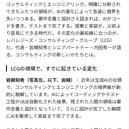
コンサルティングとエンジニアリング。明確に分断され
てきたふたつの領域が、AIの進化によって急速に境界を
失いつつある。要件定義と設計さえ固まれば、AIがコー
ドを書き、テストまで完了する。提案と実装が、以前よ
り容易にできる時代だ。その変化の最前線に立つのが、
レバレジーズ・コンサルティング・グループ（LCG）
だ。代表・岩槻知秀とシニアパートナー・内田秀一が語
る、コンサルティングの新しいかたちとは。
LCGの現場で、すでに起きている変化
岩槻知秀（写真左。以下、岩槻）
： 近年は生成AIの台頭
で、コンサルティングとエンジニアリングの境界線が劇
的に融解しています。AIによってコーディングやテスト
工程がほぼ自動化された結果、残された人間の領域は要
件定義と設計となっていて、さらに設計が完了した瞬間
にAIを駆使して実装まで完了できる。