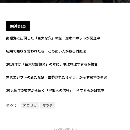
関連記事
南極海に出現した「巨大な穴」の謎 潜水ロボットが調査中
職場で嫌味を言われたら 心の強い人が取る対処法
2018年は「巨大地震頻発」の年に、地球物理学者らが警告
古代エジプトの新たな謎「去勢されたミイラ」が示す驚愕の事実
30億光年の彼方から届く「宇宙人の信号」 科学者らが研究中
タグ：
アフリカ
マツダ
advertisement