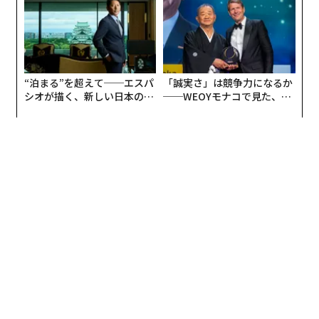
UMMIT 2026
“泊まる”を超えて──エスパ
「誠実さ」は競争力になるか
シオが描く、新しい日本のラ
──WEOYモナコで見た、く
グジュアリー（前編）
ら寿司の経営哲学