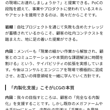
の現場にお連れしましょうか？」と提案できる。PoCの
段階を超えて、事業やプロダクトに使われているスキル
やアセットを援用できるのは、我々だからこそです。
岩槻
：自社プロジェクトを通じて失敗も含めたナレッジ
が蓄積されているからこそ、顧客の社内コンテクストを
踏まえた、地に足の着いた提案ができる。
内田
：メンバーも「現業の細かい作業から解放され、顧
客とのコミュニケーションや本質的な課題解決に時間を
割ける」という、ケイパビリティの拡張を実感していま
す。今後はコンサルとエンジニアを現場で積極的に混成
させ、お互いの得意領域を一緒に学んでいく方針です。
「内製化支援」こそがLCGの本質
内田
：我々の目指すところは、顧客の「完全なる内製
化」を支援することです。しかし既存のメガファームや
大手SIerにとって、内製化の完遂は「手離れ」を意味