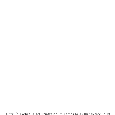
トップ
Forbes JAPAN BrandVoice
Forbes JAPAN BrandVoice
内製