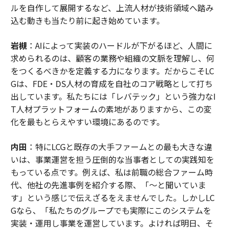
ルを自作して展開するなど、上流人材が技術領域へ踏み
込む動きも当たり前に起き始めています。
岩槻
：AIによって実装のハードルが下がるほど、人間に
求められるのは、顧客の業務や組織の文脈を理解し、何
をつくるべきかを定義する力になります。だからこそLC
Gは、FDE・DS人材の育成を自社のコア戦略として打ち
出しています。私たちには「レバテック」という強力なI
T人材プラットフォームの素地がありますから、この変
化を最もとらえやすい環境にあるのです。
内田
：特にLCGと既存の大手ファームとの最も大きな違
いは、事業運営を担う圧倒的な当事者としての実践知を
もっている点です。例えば、私は前職の総合ファーム時
代、他社の先進事例を紹介する際、「〜と聞いていま
す」という感じで伝えざるをえませんでした。しかしLC
Gなら、「私たちのグループでも実際にこのシステムを
実装・運用し事業を運営しています。よければ明日、そ