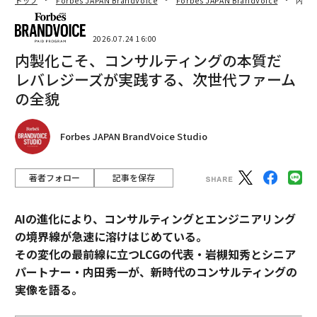
トップ
Forbes JAPAN BrandVoice
Forbes JAPAN BrandVoice
内製
2026.07.24 16:00
内製化こそ、コンサルティングの本質だ
レバレジーズが実践する、次世代ファーム
の全貌
Forbes JAPAN BrandVoice Studio
著者フォロー
記事を保存
AIの進化により、コンサルティングとエンジニアリング
の境界線が急速に溶けはじめている。
その変化の最前線に立つLCGの代表・岩槻知秀とシニア
パートナー・内田秀一が、新時代のコンサルティングの
実像を語る。