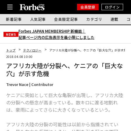
会員登録
ログイン
新着記事
人気記事
会員限定記事
カテゴリ
連載
コ
Forbes JAPAN MEMBERSHIP 新機能｜
NEWS
記事ページ内の広告表示を最小限にしました
トップ
テクノロジー
アフリカ大陸が分裂へ、ケニアの「巨大な穴」が示す危機
2018.04.08 10:00
アフリカ大陸が分裂へ、ケニアの「巨大な
穴」が示す危機
Trevor Nace | Contributor
ケニアに突如として巨大な亀裂が出現し、アフリカ大陸
の分裂への懸念が高まっている。数キロに渡る地割れ
は、豪雨によってさらに大きくなっているという。
アフリカ大陸の分裂の可能性は以前から指摘されてい