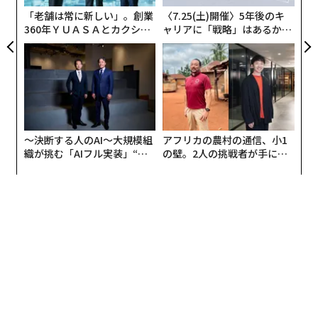
「老舗は常に新しい」。創業
〈7.25(土)開催〉5年後のキ
360年ＹＵＡＳＡとカクシン
ャリアに「戦略」はあるか。
CEO田尻望が語る、AIを超え
トップエグゼクティブのキャ
る人の価値
リアに触れる1日│CAREER S
UMMIT 2026
〜決断する人のAI〜大規模組
アフリカの農村の通信、小1
織が挑む「AIフル実装」“使
の壁。2人の挑戦者が手にし
う”企業から“動く”企業へ【N
た「次なる武器」
TTドコモビジネス×PwC】