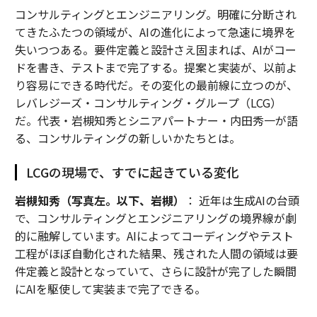
コンサルティングとエンジニアリング。明確に分断され
てきたふたつの領域が、AIの進化によって急速に境界を
失いつつある。要件定義と設計さえ固まれば、AIがコー
ドを書き、テストまで完了する。提案と実装が、以前よ
り容易にできる時代だ。その変化の最前線に立つのが、
レバレジーズ・コンサルティング・グループ（LCG）
だ。代表・岩槻知秀とシニアパートナー・内田秀一が語
る、コンサルティングの新しいかたちとは。
LCGの現場で、すでに起きている変化
岩槻知秀（写真左。以下、岩槻）
： 近年は生成AIの台頭
で、コンサルティングとエンジニアリングの境界線が劇
的に融解しています。AIによってコーディングやテスト
工程がほぼ自動化された結果、残された人間の領域は要
件定義と設計となっていて、さらに設計が完了した瞬間
にAIを駆使して実装まで完了できる。