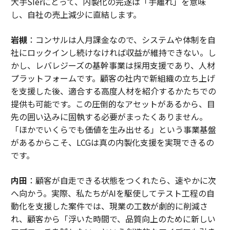
大手SIerにとって、内製化の完遂は「手離れ」を意味
し、自社の売上減少に直結します。
岩槻
：コンサルは人月課金なので、システムや体制を自
社にロックインし続けなければ収益が維持できない。し
かし、レバレジーズの基幹事業は採用支援であり、人材
プラットフォームです。顧客の社内で新組織の立ち上げ
を支援した後、適合する高度人材を紹介するかたちでの
提供も可能です。この圧倒的なアセットがあるから、目
先の囲い込みに固執する必要がまったくありません。
「ほかでいくらでも価値を生み出せる」という事業基盤
があるからこそ、LCGは真の内製化支援を実現できるの
です。
内田
：顧客が自走できる状態をつくれたら、速やかに次
へ向かう。実際、私たちがAIを駆使してテスト工程の自
動化を支援した案件では、現業の工数が劇的に削減さ
れ、顧客から「浮いた時間で、品質向上のために新しい