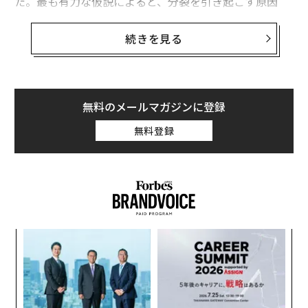
た。最も有力な仮説によると、分裂を引き起こす原因
は、地下で極めて高温になっているマントルプルームだ
という。プルームが大地を持ち上げて、究極的にはアフ
続きを見る
リカは東西に引き裂かれる。しかし、幸いなことに、こ
の亀裂に海の水が入り込み、大陸が2つに割れるまでに
はまだ何百万年もの時が必要だ。
無料のメールマガジンに登録
大陸の分裂は珍しいものではない。例えば大西洋ができ
無料登録
たのはアメリカ大陸とアフリカ大陸が分裂した結果で、
互いの大陸の海岸線がパズルのようにうまく組み合わさ
るのは、かつて1つの大陸だったからだ。
ナ併
「
k」
─
ック
ら
“
由
オ
ジ