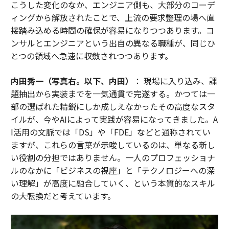
こうした変化のなか、エンジニア側も、大部分のコーデ
ィングから解放されたことで、上流の要求整理の場へ直
接踏み込める時間の確保が容易になりつつあります。コ
ンサルとエンジニアという出自の異なる職種が、同じひ
とつの領域へ急速に収斂されつつあります。
内田秀一（写真右。以下、内田）
： 現場に入り込み、課
題抽出から実装までを一気通貫で完遂する。かつては一
部の選ばれた精鋭にしか成しえなかったその高度なスタ
イルが、今やAIによって実践が容易になってきました。A
I活用の文脈では「DS」や「FDE」などと通称されてい
ますが、これらの言葉が示唆しているのは、単なる新し
い役割の分担ではありません。一人のプロフェッショナ
ルのなかに「ビジネスの視座」と「テクノロジーへの深
い理解」が高度に融合していく、という本質的なスキル
の大転換だと考えています。