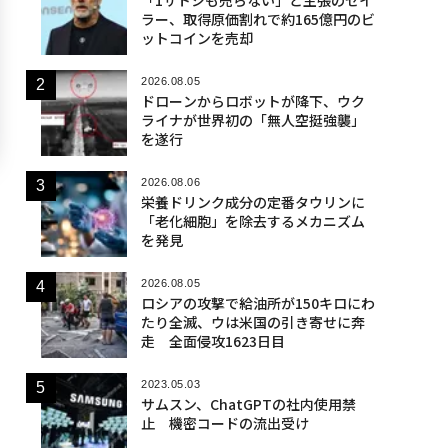
ラー、取得原価割れで約165億円のビ
ットコインを売却
2026.08.05
ドローンからロボットが降下、ウク
ライナが世界初の「無人空挺強襲」
を遂行
2026.08.06
栄養ドリンク成分の定番タウリンに
「老化細胞」を除去するメカニズム
を発見
2026.08.05
ロシアの攻撃で給油所が150キロにわ
たり全滅、ウは米国の引き寄せに奔
走 全面侵攻1623日目
2023.05.03
サムスン、ChatGPTの社内使用禁
止 機密コードの流出受け