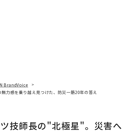
N BrandVoice
の無力感を乗り越え見つけた、防災一筋20年の答え
ツ技師長の"北極星"。災害へ