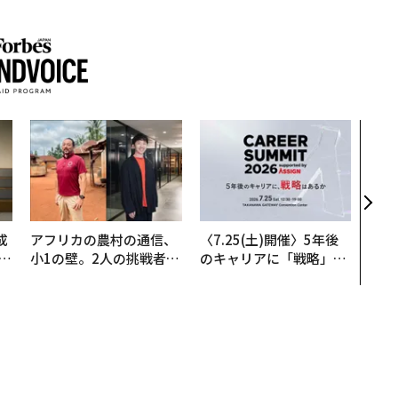
“泊
スパ
日本
（前
成
アフリカの農村の通信、
〈7.25(土)開催〉5年後
小1の壁。2人の挑戦者が
のキャリアに「戦略」は
る
手にした「次なる武器」
あるか。トップエグゼク
ティブのキャリアに触れ
る1日│CAREER SUMMI
T 2026