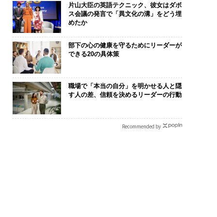
片山大臣の英語テクニック、彼女はダボ
ス会議の発言で「異文化の溝」をどう埋
めたか
部下の心の健康を守るためにリーダーが
できる20の具体策
まる”を超えて──エ
伝統を礎に、未来を再定
目先の転職では
シオが描く、新しい
義する 125年企業BAT
年後の価値」
職場で「本当の自分」を明かせる人と隠
のラグジュアリー
が挑むスモークレスな未
─アサインの
す人の差、信頼を決めるリーダーの行動
編）
来
支援とは
Recommended by