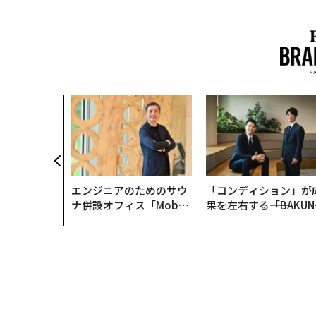
AI〜AI時
ラダイムシフ
別化」の核心
ウェルスナビ
エンジニアのためのサウ
「コンディション」が
ナ併設オフィス「Mobiu
果を左右する――「BAKUN
s Park」がオープン──
E」のTENTIALが支え
タマディックが健康経営
「挑戦者の明日」
を徹底する理由