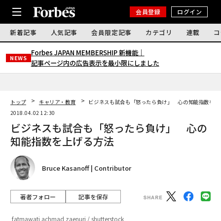
会員登録
ログイン
新着記事
人気記事
会員限定記事
カテゴリ
連載
コ
Forbes JAPAN MEMBERSHIP 新機能｜
NEWS
記事ページ内の広告表示を最小限にしました
トップ
キャリア・教育
ビジネスも試合も「怒ったら負け」 心の知能指数を上
2018.04.02 12:30
ビジネスも試合も「怒ったら負け」 心の
知能指数を上げる方法
Bruce Kasanoff | Contributor
著者フォロー
記事を保存
fatmawati achmad zaenuri / shutterstock