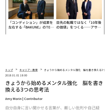
「コンディション」が成果を
目先の転職ではなく「10年後
左右する――「BAKUNE」のTEN
の価値」をつくる──アサイ
TIALが支える「挑戦者の明
ンの長期伴走型支援とは
日」
トップ
キャリア・教育
きょうから始めるメンタル強化 脳を書き換える3つの
2018.01.01 18:00
きょうから始めるメンタル強化 脳を書き
換える3つの思考法
Amy Morin | Contributor
自分自身に言い聞かせる言葉が、厳しい批判や自己疑