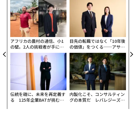
パ
技
無
A
防
顧客
pa
な
アフリカの農村の通信、小1
目先の転職ではなく「10年後
の壁。2人の挑戦者が手にし
の価値」をつくる──アサイ
た「次なる武器」
ンの長期伴走型支援とは
伝統を礎に、未来を再定義す
内製化こそ、コンサルティン
る 125年企業BATが挑むス
グの本質だ レバレジーズが
モークレスな未来
実践する、次世代ファームの
全貌