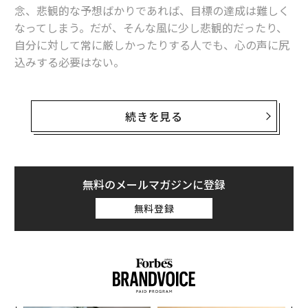
念、悲観的な予想ばかりであれば、目標の達成は難しく
なってしまう。だが、そんな風に少し悲観的だったり、
自分に対して常に厳しかったりする人でも、心の声に尻
込みする必要はない。
健全な考え方をさせるよう、自分の脳を鍛えることがで
きる。複数の研究によれば、思考方法を変えることで、
続きを見る
脳の仕組みを恒久的に書き換えることができることが分
かっている。
思考を切り替えることで、感じ方が変わり、行動も変わ
無料のメールマガジンに登録
る。自分のポテンシャルを最大限に引き出すには、思考
無料登録
の変化が鍵となるのだ。