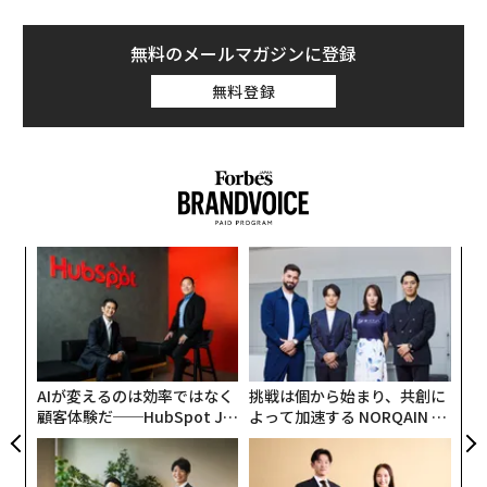
無料のメールマガジンに登録
無料登録
エ
設オ
が
〜
が
金
個
ェ
AIが変えるのは効率ではなく
挑戦は個から始まり、共創に
顧客体験だ──HubSpot Ja
よって加速する NORQAIN JA
panが語る「Grow Better」
PAN 特別座談会
な組織のつくり方