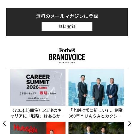
無料のメールマガジンに登録
無料登録
目
の
ン
〜
金
個
ェ
〈7.25(土)開催〉5年後のキ
「老舗は常に新しい」。創業
ャリアに「戦略」はあるか。
360年ＹＵＡＳＡとカクシン
トップエグゼクティブのキャ
CEO田尻望が語る、AIを超え
リアに触れる1日│CAREER S
る人の価値
UMMIT 2026