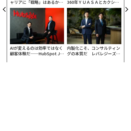
ャリアに「戦略」はあるか。
360年ＹＵＡＳＡとカクシン
トップエグゼクティブのキャ
CEO田尻望が語る、AIを超え
リアに触れる1日│CAREER S
る人の価値
UMMIT 2026
AIが変えるのは効率ではなく
内製化こそ、コンサルティン
顧客体験だ──HubSpot Ja
グの本質だ レバレジーズが
panが語る「Grow Better」
実践する、次世代ファームの
な組織のつくり方
全貌
編集＝上田裕資