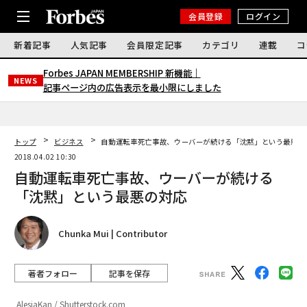
会員登録
ログイン
新着記事
人気記事
会員限定記事
カテゴリ
連載
コ
Forbes JAPAN MEMBERSHIP 新機能｜
NEWS
記事ページ内の広告表示を最小限にしました
トップ
ビジネス
自動運転車死亡事故、ウーバーが続ける「沈黙」という最悪の
2018.04.02 10:30
自動運転車死亡事故、ウーバーが続ける
「沈黙」という最悪の対応
Chunka Mui | Contributor
著者フォロー
記事を保存
AlesiaKan / Shutterstock.com