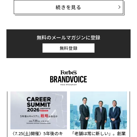
ベロダインは、自動運転車向けLiDARのトップメーカー
続きを見る
だ。同社によると、今回の事故を起こしたボルボのSUV
「XC90」には、同社製のLiDARが搭載されていたとい
う。現在、国家運輸安全委員会（National Transportati
on Safety Board、NTSB）のチームがElaine Herzberg
無料のメールマガジンに登録
（49）が死亡した事故の原因を捜査しているが、ベロダ
無料登録
インは現地にスタッフを派遣していない。
ベロダインのプレジデントで事業開発責任者のMarta Ha
llは、フォーブスの取材に対し次のように述べている。
目
の
ン
〜
金
個
ェ
〈7.25(土)開催〉5年後のキ
「老舗は常に新しい」。創業