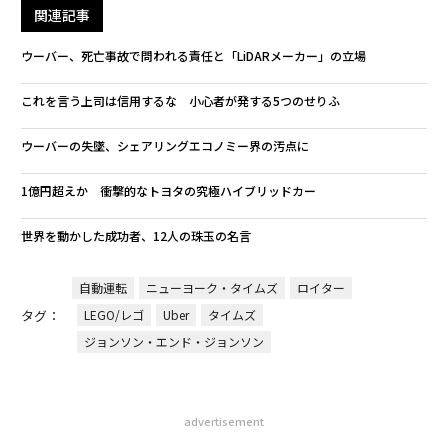
関連記事
ウーバー、死亡事故で問われる責任と「LiDARメーカー」の立場
これを言う上司は信用するな 小心者が発する5つのせりふ
ウーバーの失墜、シェアリングエコノミー界の汚点に
1億円超えか 衝撃的なトヨタの究極ハイブリッドカー
世界を動かした成功者、12人の珠玉の名言
自動運転
ニューヨーク・タイムズ
ロイター
タグ：
LEGO/レゴ
Uber
タイムズ
ジョンソン・エンド・ジョンソン
advertisement