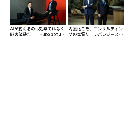
AIが変えるのは効率ではなく
内製化こそ、コンサルティン
顧客体験だ──HubSpot Ja
グの本質だ レバレジーズが
panが語る「Grow Better」
実践する、次世代ファームの
な組織のつくり方
全貌