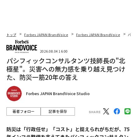
トップ
Forbes JAPAN BrandVoice
Forbes JAPAN BrandVoice
パシ
2026.08.04 16:00
パシフィックコンサルタンツ技師長の"北
極星"。災害への無力感を乗り越え見つけ
た、防災一筋20年の答え
Forbes JAPAN BrandVoice Studio
著者フォロー
記事を保存
防災は「行政任せ」「コスト」と捉えられがちだが、75
年インフラ整備を支えてきたパシフィックコンサルタン