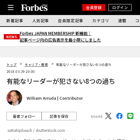
会員登録
ログイン
新着記事
人気記事
会員限定記事
カテゴリ
連載
コ
Forbes JAPAN MEMBERSHIP 新機能｜
NEWS
記事ページ内の広告表示を最小限にしました
トップ
キャリア・教育
有能なリーダーが犯さない8つの過ち
2018.03.29 20:00
有能なリーダーが犯さない8つの過ち
William Arruda | Contributor
著者フォロー
記事を保存
sattahipbeach / shutterstock.com