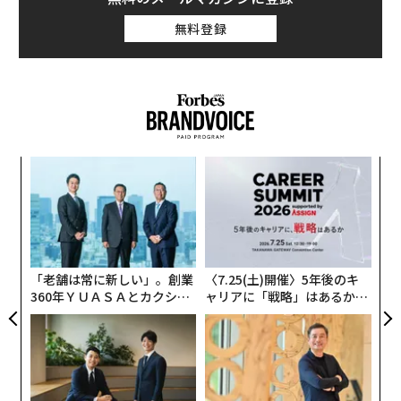
無料登録
るか
〜
、く
織
う
な
T
術
た
ア
「老舗は常に新しい」。創業
〈7.25(土)開催〉5年後のキ
360年ＹＵＡＳＡとカクシン
ャリアに「戦略」はあるか。
CEO田尻望が語る、AIを超え
トップエグゼクティブのキャ
る人の価値
リアに触れる1日│CAREER S
UMMIT 2026