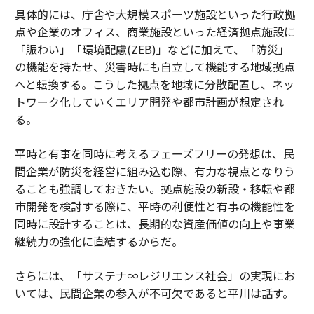
具体的には、庁舎や大規模スポーツ施設といった行政拠
点や企業のオフィス、商業施設といった経済拠点施設に
「賑わい」「環境配慮(ZEB)」などに加えて、「防災」
の機能を持たせ、災害時にも自立して機能する地域拠点
へと転換する。こうした拠点を地域に分散配置し、ネッ
トワーク化していくエリア開発や都市計画が想定され
る。
平時と有事を同時に考えるフェーズフリーの発想は、民
間企業が防災を経営に組み込む際、有力な視点となりう
ることも強調しておきたい。拠点施設の新設・移転や都
市開発を検討する際に、平時の利便性と有事の機能性を
同時に設計することは、長期的な資産価値の向上や事業
継続力の強化に直結するからだ。
さらには、「サステナ∞レジリエンス社会」の実現にお
いては、民間企業の参入が不可欠であると平川は話す。