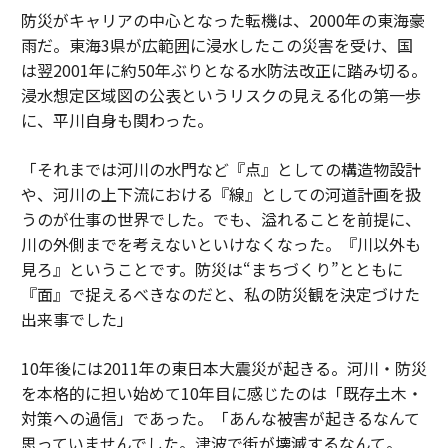
防災がキャリアの中心となった転機は、2000年の東海豪
雨だ。東海3県が広範囲に浸水したこの災害を受け、国
は翌2001年に約50年ぶりとなる水防法改正に踏み切る。
浸水想定区域図の公表というリスクの見える化の第一歩
に、平川自身も関わった。
「それまでは河川の水門など『点』としての構造物設計
や、河川の上下流における『線』としての河道計画を扱
うのが仕事の世界でした。でも、溢れることを前提に、
川の外側までを考えないといけなくなった。『川以外も
見ろ』ということです。防災は“まちづくり”とともに
『面』で捉えるべきなのだと、私の防災観を決定づけた
出来事でした」
10年後には2011年の東日本大震災が起きる。河川・防災
を本格的に担い始めて10年目に感じたのは「既存土木・
対策への過信」であった。「あんな被害が起きるなんて
思っていませんでした。津波で街が壊滅するなんて。