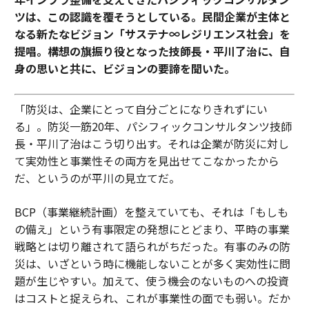
ツは、この認識を覆そうとしている。民間企業が主体と
なる新たなビジョン「サステナ∞レジリエンス社会」を
提唱。構想の旗振り役となった技師長・平川了治に、自
身の思いと共に、ビジョンの要諦を聞いた。
「防災は、企業にとって自分ごとになりきれずにい
る」。防災一筋20年、パシフィックコンサルタンツ技師
長・平川了治はこう切り出す。それは企業が防災に対し
て実効性と事業性その両方を見出せてこなかったから
だ、というのが平川の見立てだ。
BCP（事業継続計画）を整えていても、それは「もしも
の備え」という有事限定の発想にとどまり、平時の事業
戦略とは切り離されて語られがちだった。有事のみの防
災は、いざという時に機能しないことが多く実効性に問
題が生じやすい。加えて、使う機会のないものへの投資
はコストと捉えられ、これが事業性の面でも弱い。だか