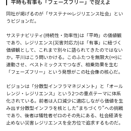
平時も有事も「フェーズフリー」で捉えよ
同社が掲げるのが「サステナ∞レジリエンス社会」とい
うビジョンだ。
サステナビリティ(持続性・効率性)は「平時」の価値観
であり、レジリエンス(災害対応力)は「有事」に紐づく
価値観として、これまで別々に語られてきたのではない
か。平川はこう問いかける。このふたつを無限大(∞)に
連動させ、ベストミックスでつなぎ、相乗効果を生む
「フェーズフリー」という発想がこの社会像の核心だ。
ビジョンは「分散型インフラマネジメント」と「オール
レンジ・レジリエンス」という2つの重点テーマに体系
化されている。前者は人口減少に適応しながら価値を生
み出す分散型インフラを核とした“まちづくり”への挑戦
であり、後者は犠牲者ゼロのその先にある、社会経済を
止めない災害レジリエンスを全方位で追求するものだ。