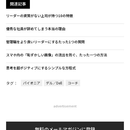
関連記事
リーダーの資質がない上司が持つ10の特徴
優秀な社員が辞めてしまう本当の理由
管理職をより良いリーダーにするたった1つの質問
スマホ内の「恥ずかしい画像」の流出を防ぐ、たった一つの方法
思考を超ポジティブにするシンプルな方程式
タグ：
パイオニア
デル／Dell
コーチ
advertisement
無料のメールマガジンに登録