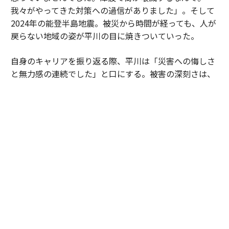
我々がやってきた対策への過信がありました」。そして
2024年の能登半島地震。被災から時間が経っても、人が
戻らない地域の姿が平川の目に焼きついていった。
自身のキャリアを振り返る際、平川は「災害への悔しさ
と無力感の連続でした」と口にする。被害の深刻さは、
社会的に弱い立場にある人ほど重くのしかかるからだ。
「たとえば町工場が浸水被害を受けた場合に、事業再開
には経済力が必要です。再開ができないと食い扶持がな
くなり、元気もなくなる。被災後の未来に絶望しやすく
なってしまう。被災後の避難生活などで亡くなる『災害
関連死』も無関係ではありません」
こうした現実への無力感は、諦めとは違っている。平川
は「北極星」という言葉を使う。
「防災は0点か100点じゃなくて、10点ずつを積み重ねて