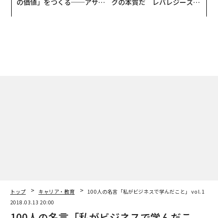
の価値」をつくる──アサイ
グの本質だ レバレジーズが
ンの長期伴走型支援とは
実践する、次世代ファームの
全貌
トップ
キャリア・教育
100人の名言「私がビジネスで学んだこと」 vol.1
2018.03.13 20:00
100人の名言「私がビジネスで学んだこ