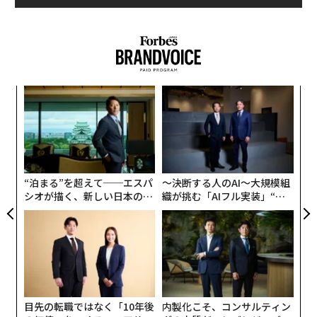
〜
金
個
〈7
ェ
ャ
ト
リア
“泊まる”を超えて──エスパ
〜決断する人のAI〜大規模組
UM
シオが描く、新しい日本のラ
織が挑む「AIフル実装」“使
グジュアリー（前編）
う”企業から“動く”企業へ【N
TTドコモビジネス×PwC】
目先の転職ではなく「10年後
内製化こそ、コンサルティン