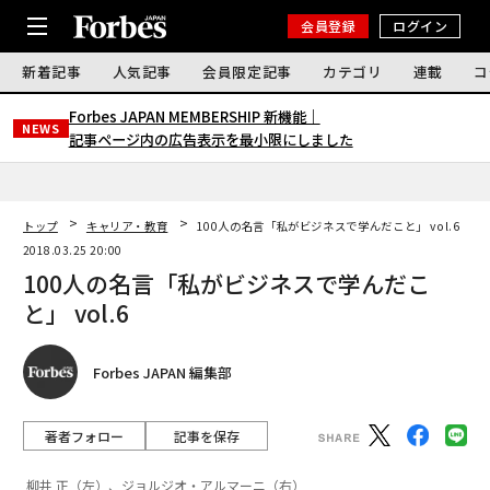
会員登録
ログイン
新着記事
人気記事
会員限定記事
カテゴリ
連載
コ
Forbes JAPAN MEMBERSHIP 新機能｜
NEWS
記事ページ内の広告表示を最小限にしました
トップ
キャリア・教育
100人の名言「私がビジネスで学んだこと」 vol.6
2018.03.25 20:00
100人の名言「私がビジネスで学んだこ
と」 vol.6
Forbes JAPAN 編集部
著者フォロー
記事を保存
柳井 正（左）、ジョルジオ・アルマーニ（右）