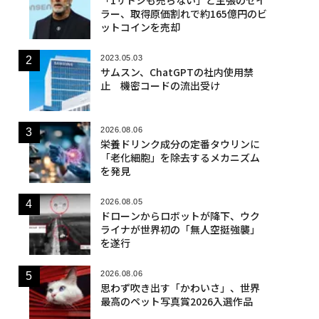
ラー、取得原価割れで約165億円のビ
ットコインを売却
2023.05.03
サムスン、ChatGPTの社内使用禁
止 機密コードの流出受け
2026.08.06
栄養ドリンク成分の定番タウリンに
「老化細胞」を除去するメカニズム
を発見
2026.08.05
ドローンからロボットが降下、ウク
ライナが世界初の「無人空挺強襲」
を遂行
2026.08.06
思わず吹き出す「かわいさ」、世界
最高のペット写真賞2026入選作品