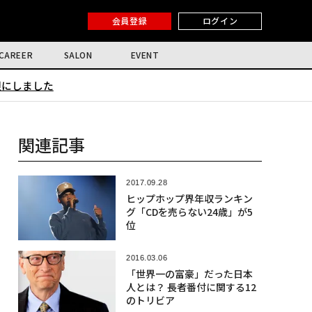
会員登録
ログイン
CAREER
SALON
EVENT
限にしました
関連記事
2017.09.28
ヒップホップ界年収ランキン
グ「CDを売らない24歳」が5
位
2016.03.06
「世界一の富豪」だった日本
人とは？ 長者番付に関する12
のトリビア