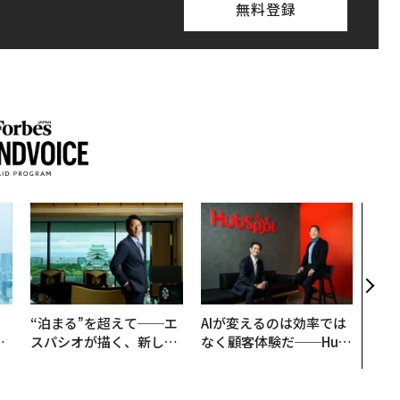
無料登録
挑戦
創に
QAI
。
“泊まる”を超えて──エ
AIが変えるのは効率では
と
スパシオが描く、新しい
なく顧客体験だ──Hub
語
日本のラグジュアリー
Spot Japanが語る「Gr
値
（前編）
ow Better」な組織のつ
くり方