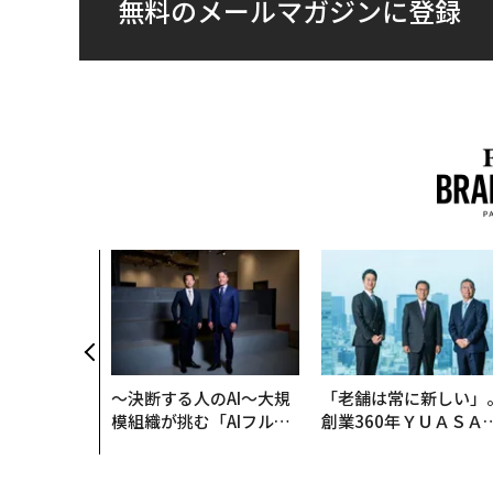
無料のメールマガジンに登録
〜決断する人のAI〜大規
「老舗は常に新しい」
模組織が挑む「AIフル実
創業360年ＹＵＡＳＡ
装」“使う”企業から“動
カクシンCEO田尻望が
く”企業へ【NTTドコモ
る、AIを超える人の価
ビジネス×PwC】