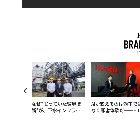
クコンサルタ
"北極星"。
力感を乗り越
防災一筋20
なぜ“眠っていた環境技
AIが変えるのは効率で
術”が、下水インフラを
なく顧客体験だ──Hu
変えたのか──産総研×
Spot Japanが語る「G
月島JFEアクアソリュー
ow Better」な組織の
ションの10年
くり方