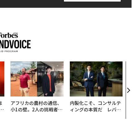
「誠
るか
見た
学
は
アフリカの農村の通信、
内製化こそ、コンサルテ
b
小1の壁。2人の挑戦者が
ィングの本質だ レバレ
r
手にした「次なる武器」
ジーズが実践する、次世
つ
代ファームの全貌