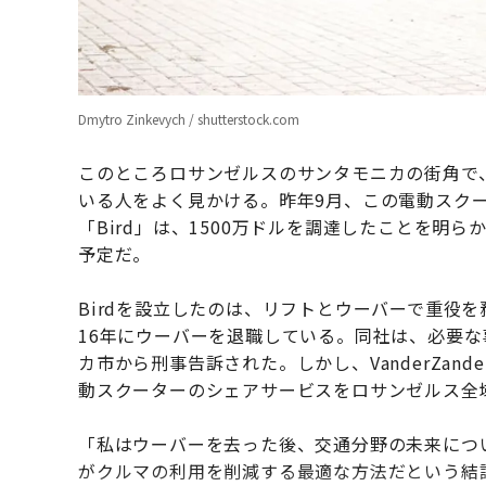
Dmytro Zinkevych / shutterstock.com
このところロサンゼルスのサンタモニカの街角で
いる人をよく見かける。昨年9月、この電動スク
「Bird」は、1500万ドルを調達したことを明
予定だ。
Birdを設立したのは、リフトとウーバーで重役を務めたTra
16年にウーバーを退職している。同社は、必要な
カ市から刑事告訴された。しかし、VanderZa
動スクーターのシェアサービスをロサンゼルス全
「私はウーバーを去った後、交通分野の未来につ
がクルマの利用を削減する最適な方法だという結論に