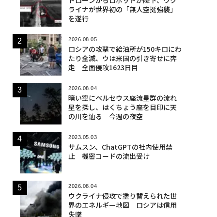
ライナが世界初の「無人空挺強襲」
を遂行
2026.08.05
ロシアの攻撃で給油所が150キロにわ
たり全滅、ウは米国の引き寄せに奔
走 全面侵攻1623日目
2026.08.04
暗い空にペルセウス座流星群の流れ
星を探し、はくちょう座を目印に天
の川を辿る 今週の夜空
2023.05.03
サムスン、ChatGPTの社内使用禁
止 機密コードの流出受け
2026.08.04
ウクライナ侵攻で塗り替えられた世
界のエネルギー地図 ロシアは信用
失墜