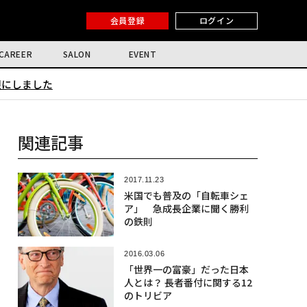
会員登録
ログイン
CAREER
SALON
EVENT
限にしました
関連記事
2017.11.23
米国でも普及の「自転車シェ
ア」 急成長企業に聞く勝利
の鉄則
2016.03.06
「世界一の富豪」だった日本
人とは？ 長者番付に関する12
のトリビア