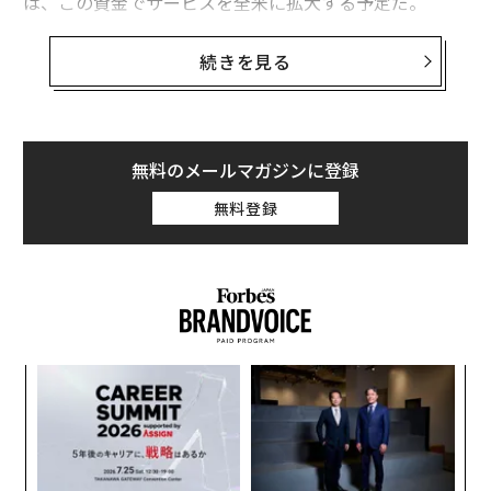
は、この資金でサービスを全米に拡大する予定だ。
Birdを設立したのは、リフトとウーバーで重役を務めた
続きを見る
Travis VanderZandenだ。VanderZandenは、2016年に
ウーバーを退職している。同社は、必要な事業免許を取
得していないとして昨年12月にサンタモニカ市から刑事
告訴された。しかし、VanderZandenによると「市とは
無料のメールマガジンに登録
前向きな話し合いができており、電動スクーターのシェ
無料登録
アサービスをロサンゼルス全域や、サンディエゴにも拡
大する予定だ」という。
「私はウーバーを去った後、交通分野の未来についてじ
っくり考えた。その結果、近距離移動用のEVこそがクル
マの利用を削減する最適な方法だという結論に至った」
ンツ
「
とVanderZandenはフォーブスの取材に述べた。
への
3
た、
C
「
る
─
ら