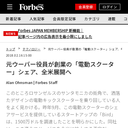
会員登録
ログイン
新着記事
人気記事
会員限定記事
カテゴリ
連載
コ
Forbes JAPAN MEMBERSHIP 新機能｜
NEWS
記事ページ内の広告表示を最小限にしました
トップ
テクノロジー
元ウーバー役員が創業の「電動スクーター」シェア、全米
2018.02.16 15:00
元ウーバー役員が創業の「電動スクータ
ー」シェア、全米展開へ
Alan Ohnsman | Forbes Staff
このところロサンゼルスのサンタモニカの街角で、洒落
たデザインの電動キックスクーターを乗り回している人
をよく見かける。昨年9月、この電動スクーターのシェ
アサービスを提供しているスタートアップの「Bird」
は、1500万ドルを調達したことを明らかにした。同社