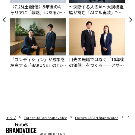
〈7.25(土)開催〉5年後のキ
〜決断する人のAI〜大規模組
ャリアに「戦略」はあるか。
織が挑む「AIフル実装」“使
トップエグゼクティブのキャ
う”企業から“動く”企業へ【N
リアに触れる1日│CAREER S
TTドコモビジネス×PwC】
UMMIT 2026
「コンディション」が成果を
目先の転職ではなく「10年後
左右する――「BAKUNE」のTEN
の価値」をつくる──アサイ
TIALが支える「挑戦者の明
ンの長期伴走型支援とは
日」
トップ
Forbes JAPAN BrandVoice
Forbes JAPAN BrandVoice
「老
2026.08.07 16:00