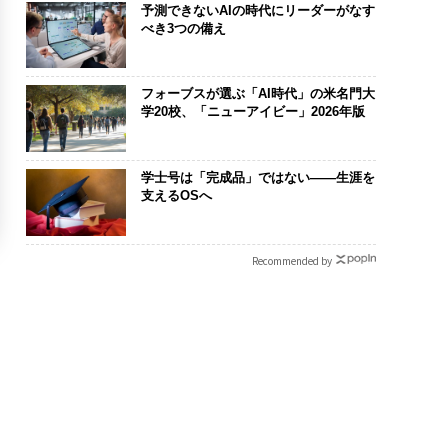
予測できないAIの時代にリーダーがなす
べき3つの備え
フォーブスが選ぶ「AI時代」の米名門大
学20校、「ニューアイビー」2026年版
学士号は「完成品」ではない――生涯を
支えるOSへ
Recommended by