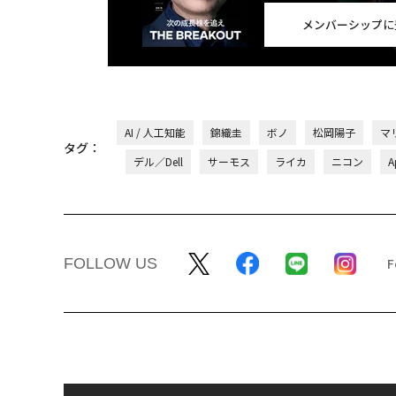
メンバーシップに
AI / 人工知能
錦織圭
ボノ
松岡陽子
マ
タグ：
デル／Dell
サーモス
ライカ
ニコン
A
FOLLOW US