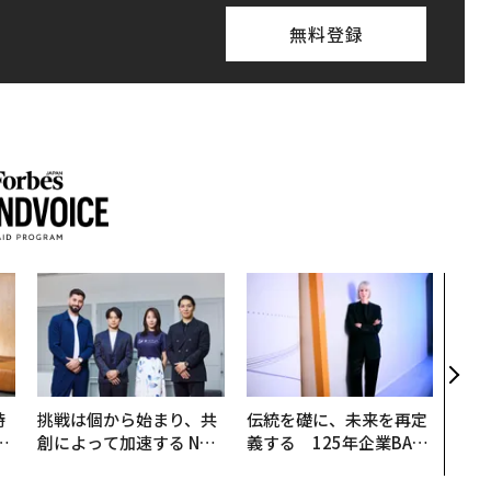
無料登録
〜決
模組
装」
く”
ビジ
時
挑戦は個から始まり、共
伝統を礎に、未来を再定
フ
創によって加速する NOR
義する 125年企業BAT
心
QAIN JAPAN 特別座談会
が挑むスモークレスな未
ビ
来