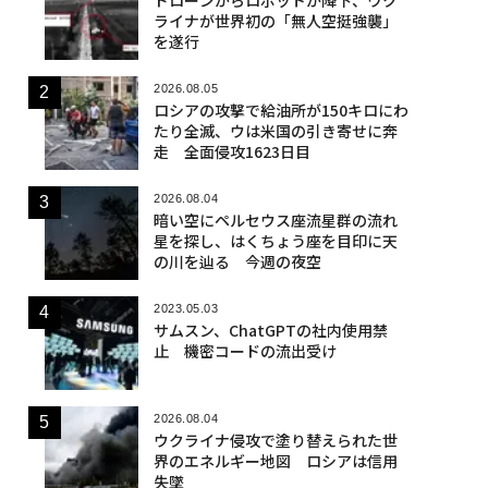
ライナが世界初の「無人空挺強襲」
を遂行
2026.08.05
ロシアの攻撃で給油所が150キロにわ
たり全滅、ウは米国の引き寄せに奔
走 全面侵攻1623日目
2026.08.04
暗い空にペルセウス座流星群の流れ
星を探し、はくちょう座を目印に天
の川を辿る 今週の夜空
2023.05.03
サムスン、ChatGPTの社内使用禁
止 機密コードの流出受け
2026.08.04
ウクライナ侵攻で塗り替えられた世
界のエネルギー地図 ロシアは信用
失墜