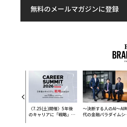
無料のメールマガジンに登録
〈7.25(土)開催〉5年後
〜決断する人のAI〜AI
のキャリアに「戦略」は
代の金融パラダイムシ
あるか。トップエグゼク
ト、「超個別化」の核
ティブのキャリアに触れ
【MUFG×ウェルスナ