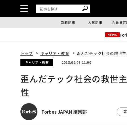
新着記事
人気記事
会員限定
Fo
NEWS
トップ
キャリア・教育
歪んだテック社会の救世主
キャリア・教育
2018.02.09 11:00
歪んだテック社会の救世
性
Forbes JAPAN 編集部
著