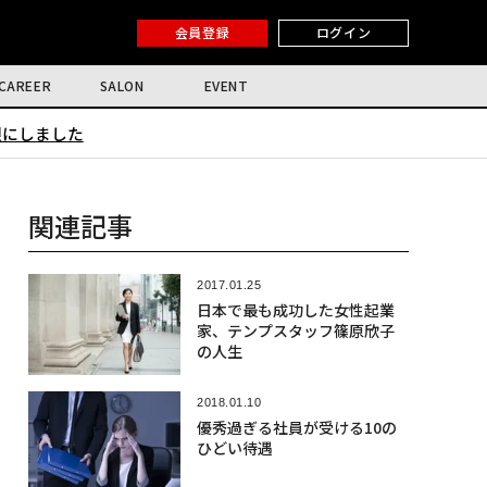
会員登録
ログイン
CAREER
SALON
EVENT
限にしました
関連記事
2017.01.25
日本で最も成功した女性起業
家、テンプスタッフ篠原欣子
の人生
2018.01.10
優秀過ぎる社員が受ける10の
ひどい待遇